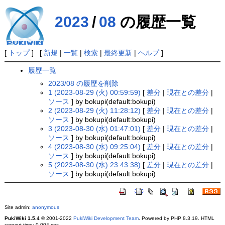
2023
/
08
の履歴一覧
[
トップ
] [
新規
|
一覧
|
検索
|
最終更新
|
ヘルプ
]
履歴一覧
2023/08 の履歴を削除
1 (2023-08-29 (火) 00:59:59)
[
差分
|
現在との差分
|
ソース
] by bokupi(default:bokupi)
2 (2023-08-29 (火) 11:28:12)
[
差分
|
現在との差分
|
ソース
] by bokupi(default:bokupi)
3 (2023-08-30 (水) 01:47:01)
[
差分
|
現在との差分
|
ソース
] by bokupi(default:bokupi)
4 (2023-08-30 (水) 09:25:04)
[
差分
|
現在との差分
|
ソース
] by bokupi(default:bokupi)
5 (2023-08-30 (水) 23:43:38)
[
差分
|
現在との差分
|
ソース
] by bokupi(default:bokupi)
Site admin:
anonymous
PukiWiki 1.5.4
© 2001-2022
PukiWiki Development Team
. Powered by PHP 8.3.19. HTML
convert time: 0.004 sec.