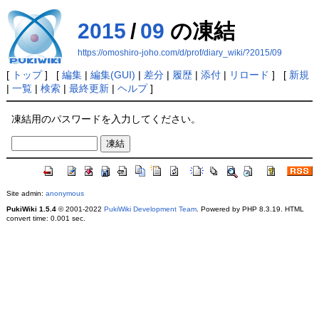
2015
/
09
の凍結
https://omoshiro-joho.com/d/prof/diary_wiki/?2015/09
[
トップ
] [
編集
|
編集(GUI)
|
差分
|
履歴
|
添付
|
リロード
] [
新規
|
一覧
|
検索
|
最終更新
|
ヘルプ
]
凍結用のパスワードを入力してください。
Site admin:
anonymous
PukiWiki 1.5.4
© 2001-2022
PukiWiki Development Team
. Powered by PHP 8.3.19. HTML
convert time: 0.001 sec.