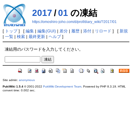
2017
/
01
の凍結
https://omoshiro-joho.com/d/prof/diary_wiki/?2017/01
[
トップ
] [
編集
|
編集(GUI)
|
差分
|
履歴
|
添付
|
リロード
] [
新規
|
一覧
|
検索
|
最終更新
|
ヘルプ
]
凍結用のパスワードを入力してください。
Site admin:
anonymous
PukiWiki 1.5.4
© 2001-2022
PukiWiki Development Team
. Powered by PHP 8.3.19. HTML
convert time: 0.002 sec.