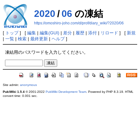
2020
/
06
の凍結
https://omoshiro-joho.com/d/prof/diary_wiki/?2020/06
[
トップ
] [
編集
|
編集(GUI)
|
差分
|
履歴
|
添付
|
リロード
] [
新規
|
一覧
|
検索
|
最終更新
|
ヘルプ
]
凍結用のパスワードを入力してください。
Site admin:
anonymous
PukiWiki 1.5.4
© 2001-2022
PukiWiki Development Team
. Powered by PHP 8.3.19. HTML
convert time: 0.001 sec.