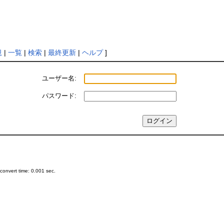
規
|
一覧
|
検索
|
最終更新
|
ヘルプ
]
ユーザー名:
パスワード:
onvert time: 0.001 sec.