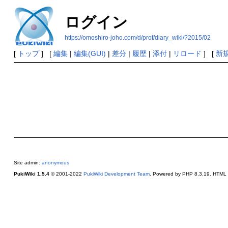
ログイン
https://omoshiro-joho.com/d/prof/diary_wiki/?2015/02
[
トップ
] [
編集
|
編集(GUI)
|
差分
|
履歴
|
添付
|
リロード
] [
新
Site admin:
anonymous
PukiWiki 1.5.4
© 2001-2022
PukiWiki Development Team
. Powered by PHP 8.3.19. HTML c