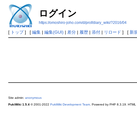
ログイン
https://omoshiro-joho.com/d/prof/diary_wiki/?2016/04
[
トップ
] [
編集
|
編集(GUI)
|
差分
|
履歴
|
添付
|
リロード
] [
新
Site admin:
anonymous
PukiWiki 1.5.4
© 2001-2022
PukiWiki Development Team
. Powered by PHP 8.3.19. HTML c