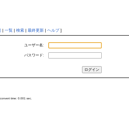
規
|
一覧
|
検索
|
最終更新
|
ヘルプ
]
ユーザー名:
パスワード:
onvert time: 0.001 sec.