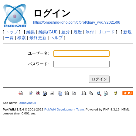
ログイン
https://omoshiro-joho.com/d/prof/diary_wiki/?2021/06
[
トップ
] [
編集
|
編集(GUI)
|
差分
|
履歴
|
添付
|
リロード
] [
新規
|
一覧
|
検索
|
最終更新
|
ヘルプ
]
ユーザー名:
パスワード:
Site admin:
anonymous
PukiWiki 1.5.4
© 2001-2022
PukiWiki Development Team
. Powered by PHP 8.3.19. HTML
convert time: 0.001 sec.