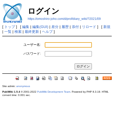
ログイン
https://omoshiro-joho.com/d/prof/diary_wiki/?2021/09
[
トップ
] [
編集
|
編集(GUI)
|
差分
|
履歴
|
添付
|
リロード
] [
新規
|
一覧
|
検索
|
最終更新
|
ヘルプ
]
ユーザー名:
パスワード:
Site admin:
anonymous
PukiWiki 1.5.4
© 2001-2022
PukiWiki Development Team
. Powered by PHP 8.3.19. HTML
convert time: 0.001 sec.