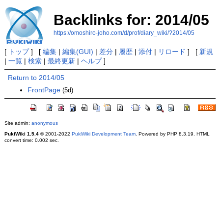
Backlinks for: 2014/05
https://omoshiro-joho.com/d/prof/diary_wiki/?2014/05
[
トップ
] [
編集
|
編集(GUI)
|
差分
|
履歴
|
添付
|
リロード
] [
新規
|
一覧
|
検索
|
最終更新
|
ヘルプ
]
Return to 2014/05
FrontPage
(5d)
Site admin:
anonymous
PukiWiki 1.5.4
© 2001-2022
PukiWiki Development Team
. Powered by PHP 8.3.19. HTML
convert time: 0.002 sec.