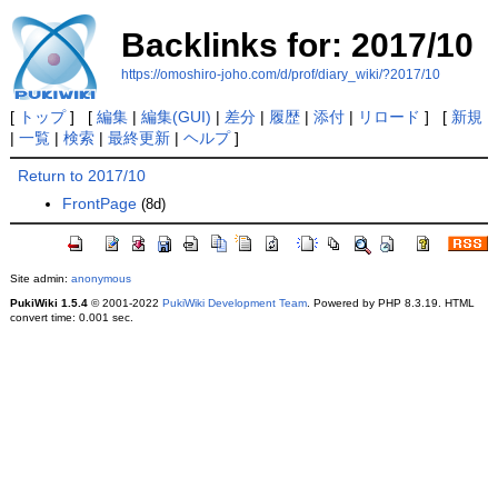
Backlinks for: 2017/10
https://omoshiro-joho.com/d/prof/diary_wiki/?2017/10
[
トップ
] [
編集
|
編集(GUI)
|
差分
|
履歴
|
添付
|
リロード
] [
新規
|
一覧
|
検索
|
最終更新
|
ヘルプ
]
Return to 2017/10
FrontPage
(8d)
Site admin:
anonymous
PukiWiki 1.5.4
© 2001-2022
PukiWiki Development Team
. Powered by PHP 8.3.19. HTML
convert time: 0.001 sec.