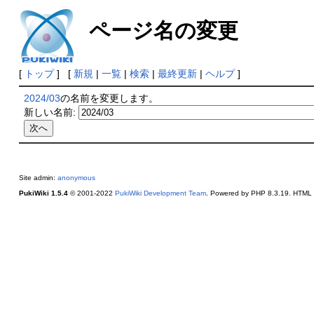
ページ名の変更
[
トップ
] [
新規
|
一覧
|
検索
|
最終更新
|
ヘルプ
]
2024/03
の名前を変更します。
新しい名前:
Site admin:
anonymous
PukiWiki 1.5.4
© 2001-2022
PukiWiki Development Team
. Powered by PHP 8.3.19. HTML c