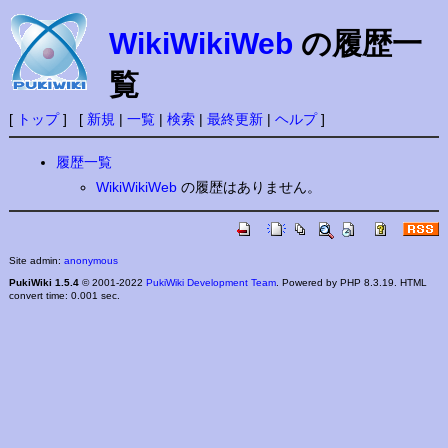
WikiWikiWeb
の履歴一
覧
[
トップ
] [
新規
|
一覧
|
検索
|
最終更新
|
ヘルプ
]
履歴一覧
WikiWikiWeb
の履歴はありません。
Site admin:
anonymous
PukiWiki 1.5.4
© 2001-2022
PukiWiki Development Team
. Powered by PHP 8.3.19. HTML
convert time: 0.001 sec.