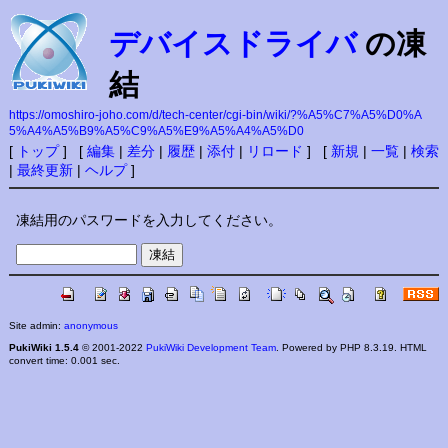
デバイスドライバ
の凍
結
https://omoshiro-joho.com/d/tech-center/cgi-bin/wiki/?%A5%C7%A5%D0%A
5%A4%A5%B9%A5%C9%A5%E9%A5%A4%A5%D0
[
トップ
] [
編集
|
差分
|
履歴
|
添付
|
リロード
] [
新規
|
一覧
|
検索
|
最終更新
|
ヘルプ
]
凍結用のパスワードを入力してください。
Site admin:
anonymous
PukiWiki 1.5.4
© 2001-2022
PukiWiki Development Team
. Powered by PHP 8.3.19. HTML
convert time: 0.001 sec.