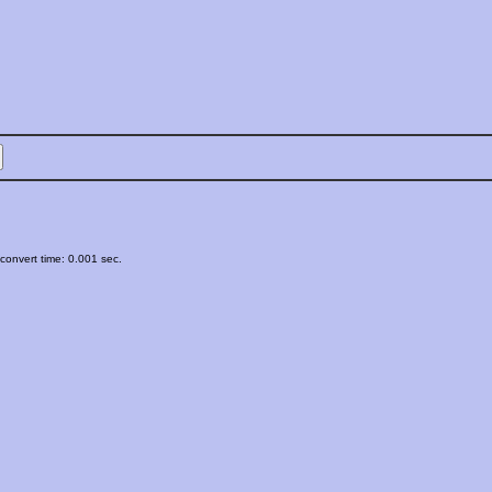
onvert time: 0.001 sec.