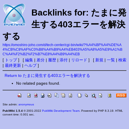
Backlinks for: たまに発
生する403エラーを解決
する
https://omoshiro-joho.com/d/tech-center/cgi-bin/wiki/?%A4%BF%A4%DE%A
4%CB%C8%AF%C0%B8%A4%B9%A4%EB403%A5%A8%A5%E9%A1%B
C%A4%F2%B2%F2%B7%E8%A4%B9%A4%EB
[
トップ
] [
編集
|
差分
|
履歴
|
添付
|
リロード
] [
新規
|
一覧
|
検索
|
最終更新
|
ヘルプ
]
Return to たまに発生する403エラーを解決する
No related pages found.
Site admin:
anonymous
PukiWiki 1.5.4
© 2001-2022
PukiWiki Development Team
. Powered by PHP 8.3.19. HTML
convert time: 0.001 sec.