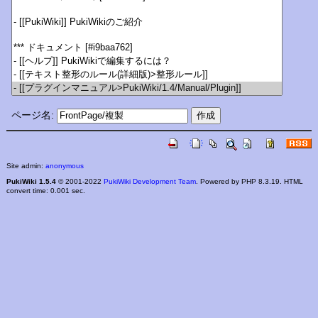
ページ名:
Site admin:
anonymous
PukiWiki 1.5.4
© 2001-2022
PukiWiki Development Team
. Powered by PHP 8.3.19. HTML
convert time: 0.001 sec.