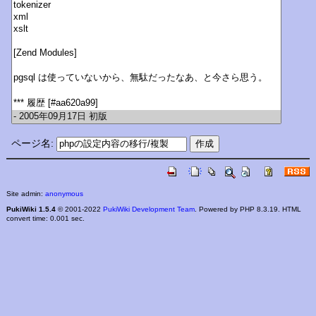
ページ名:
Site admin:
anonymous
PukiWiki 1.5.4
© 2001-2022
PukiWiki Development Team
. Powered by PHP 8.3.19. HTML
convert time: 0.001 sec.