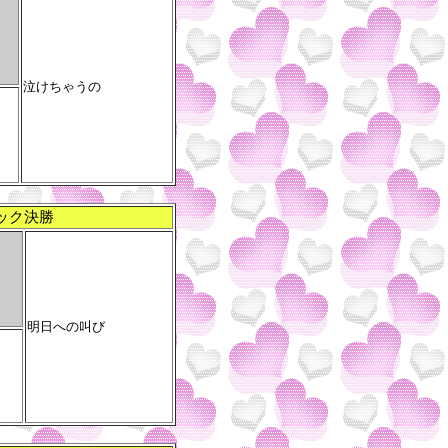
泣けちゃうの
ック決勝
明日への叫び