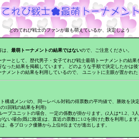
どのてれび戦士のファンが最も萌えているか、決定しよう
容は、
最萌トーナメントの結果ではない
ので、ご注意ください。
ーナーとして、歴代男子・女子てれび戦士最萌トーナメントの結果を
行なった結果を掲載しています。 どのような手順で決定したかは後
ーナメントの結果を利用しているので、 ユニットに主眼が置かれた
ト構成メンバの、同一レベル対戦の得票数の平均値で、勝敗を決定しま
の1回戦の結果を利用)
ープユニットの場合、一定の係数が掛かります。(2人は*1.2、3人は*
がない場合(既に敗退)は、直近の票数に1/2を掛けた数を利用します
は、各ブロック優勝から上位8位までが進出します。