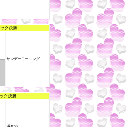
ロック決勝
サンデーモーニング
ック決勝
運命'99