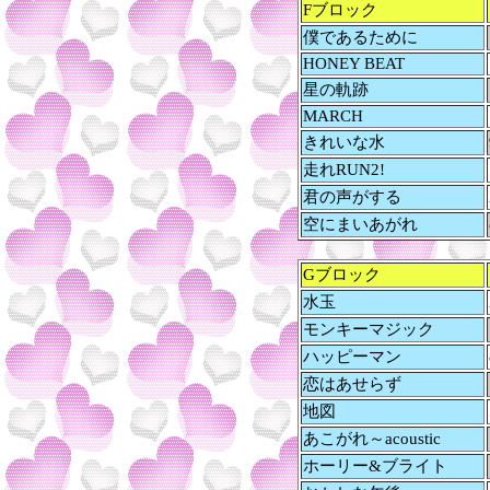
Fブロック
僕であるために
HONEY BEAT
星の軌跡
MARCH
きれいな水
走れRUN2!
君の声がする
空にまいあがれ
Gブロック
水玉
モンキーマジック
ハッピーマン
恋はあせらず
地図
あこがれ～acoustic
ホーリー&ブライト