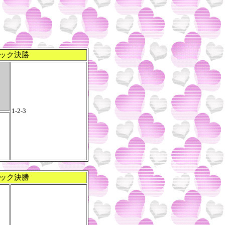
ック決勝
1-2-3
ック決勝