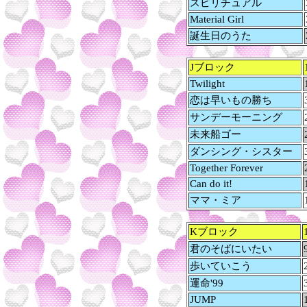
スピリチュアル
Material Girl
誕生日のうた
Jブロック
Twilight
恋は早いもの勝ち
サンデーモーニング
未来船ゴー
ダンシング・シスター
Together Forever
Can do it!
ママ・ミア
Kブロック
君のそばにいたい
歩いていこう
運命'99
JUMP