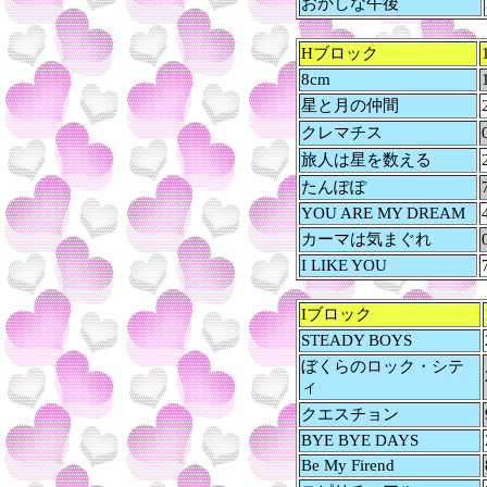
おかしな午後
Hブロック
8cm
星と月の仲間
クレマチス
旅人は星を数える
たんぽぽ
YOU ARE MY DREAM
カーマは気まぐれ
I LIKE YOU
Iブロック
STEADY BOYS
ぼくらのロック・シテ
ィ
クエスチョン
BYE BYE DAYS
Be My Firend