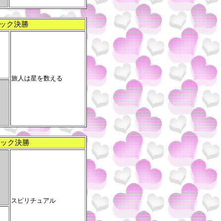
ック決勝
旅人は星を数える
ック決勝
スピリチュアル