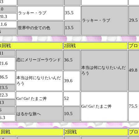
33
10
35.5
ラッキー・ラブ
20.3
29.5
ラッキー・ラブ
11.6
13.5
世界中の全ての色
6
1回戦
2回戦
ブロ
11
恋にメリーゴーラウンド
36.5
21.6
本当は何になりたいんだ
49.8
ろう
36.5
本当は何になりたいんだ
39.6
ろう
23.5
22.3
52
Go! Go! たまご丼
13
75.5
Go! Go! たまご丼
6
10.5
はるかな旅へ
6.3
1回戦
2回戦
ブロ