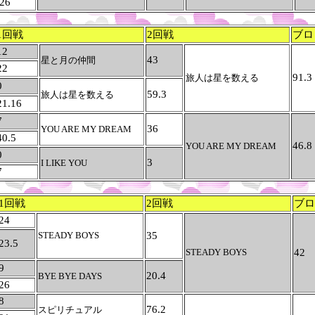
26
1回戦
2回戦
ブロ
12
43
星と月の仲間
22
91.3
旅人は星を数える
0
59.3
旅人は星を数える
21.16
7
36
YOU ARE MY DREAM
40.5
46.8
YOU ARE MY DREAM
0
3
I LIKE YOU
7
1回戦
2回戦
ブロ
24
STEADY BOYS
35
23.5
STEADY BOYS
42
9
20.4
BYE BYE DAYS
26
8
76.2
スピリチュアル