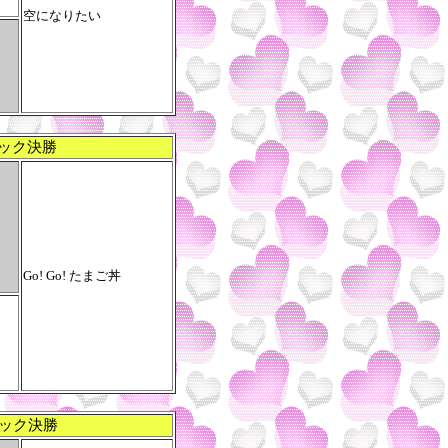
空になりたい
ック決勝
Go! Go! たまご丼
ック決勝