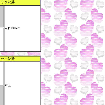
ロック決勝
走れRUN2!
ロック決勝
水玉