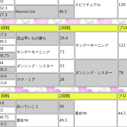
31
120
スピリチュアル
32.3
46.5
Material Girl
27.3
1回戦
2回戦
ブ
17.5
29.4
恋は早いもの勝ち
39.5
122
サンデーモーニング
28
73
サンデーモーニング
20.75
34
53
ダンシング・シスター
28.3
78
ダンシング・シスター
10.6
28
ママ・ミア
15.6
1回戦
2回戦
ブロ
9.6
30
歩いていこう
22
44.5
運命'99
30.75
49.5
運命'99
10.5