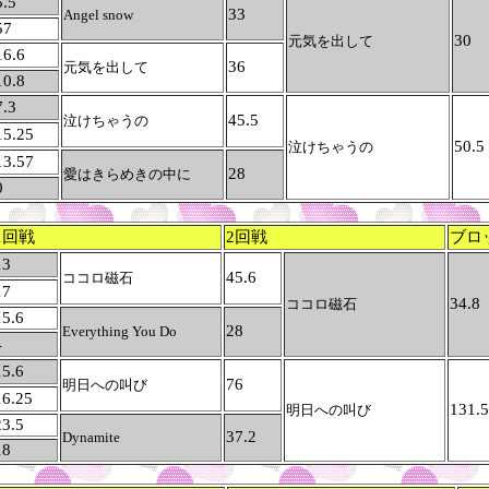
5.5
33
Angel snow
57
30
元気を出して
16.6
36
元気を出して
10.8
7.3
45.5
泣けちゃうの
15.25
50.5
泣けちゃうの
13.57
28
愛はきらめきの中に
0
1回戦
2回戦
ブロ
13
45.6
ココロ磁石
17
34.8
ココロ磁石
15.6
28
Everything You Do
4
15.6
76
明日への叫び
16.25
131.5
明日への叫び
23.5
37.2
Dynamite
18