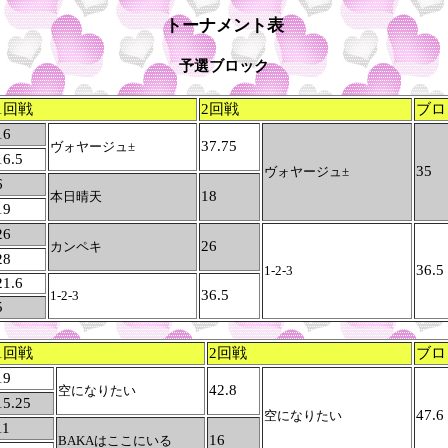
トーナメント表
予選ブロック
1回戦
2回戦
ブロ
16
37.75
ヴォヤージュ±
16.5
35
ヴォヤージュ±
6
18
本日晴天
19
26
26
カンペキ
28
36.5
1-2-3
21.6
36.5
1-2-3
5
1回戦
2回戦
ブロ
19
42.8
空になりたい
15.25
47.6
空になりたい
11
16
BAKAはここにいる