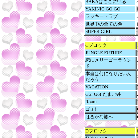
BAKAはここにいる
YAKINIC GO GO
ラッキー・ラブ
世界中の全ての色
SUPER GIRL
Cブロック
JUNGLE FUTURE
恋にメリーゴーラウン
ド
本当は何になりたいん
だろう
VACATION
Go! Go! たまご丼
Roam
ゴォ!
はるかな旅へ
Dブロック