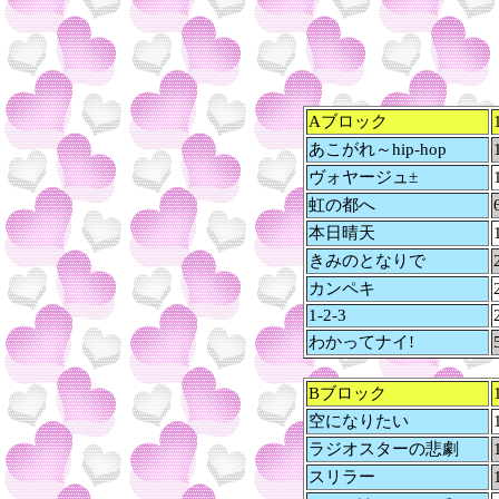
Aブロック
あこがれ～hip-hop
ヴォヤージュ±
虹の都へ
本日晴天
きみのとなりで
カンペキ
1-2-3
わかってナイ!
Bブロック
空になりたい
ラジオスターの悲劇
スリラー