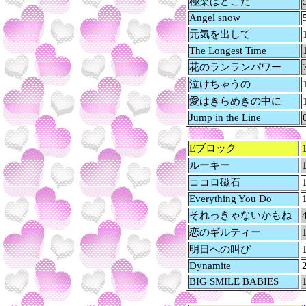
極楽はどこだ
Angel snow
元気を出して
The Longest Time
花のランランパワー
泣けちゃうの
愛はきらめきの中に
Jump in the Line
Eブロック
ルーキー
ココロ磁石
Everything You Do
それっきゃないかもね
恋のギルティー
明日への叫び
Dynamite
BIG SMILE BABIES