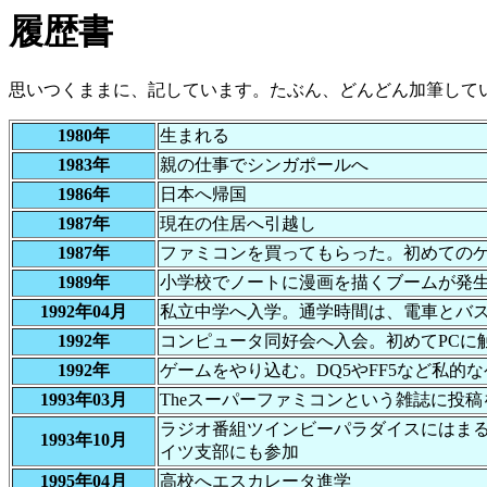
履歴書
思いつくままに、記しています。たぶん、どんどん加筆して
1980年
生まれる
1983年
親の仕事でシンガポールへ
1986年
日本へ帰国
1987年
現在の住居へ引越し
1987年
ファミコンを買ってもらった。初めての
1989年
小学校でノートに漫画を描くブームが発
1992年04月
私立中学へ入学。通学時間は、電車とバス
1992年
コンピュータ同好会へ入会。初めてPCに触れ
1992年
ゲームをやり込む。DQ5やFF5など私的
1993年03月
Theスーパーファミコンという雑誌に投
ラジオ番組ツインビーパラダイスにはまる
1993年10月
イツ支部にも参加
1995年04月
高校へエスカレータ進学