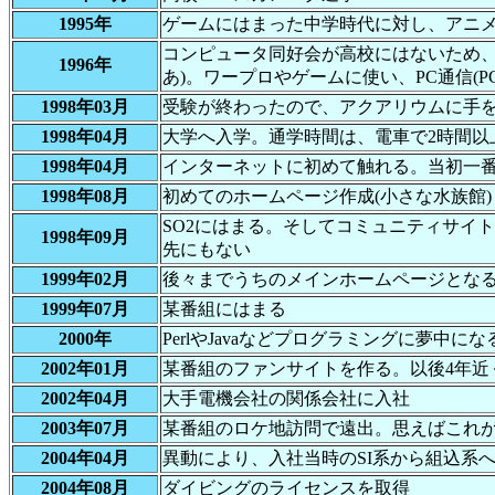
1995年
ゲームにはまった中学時代に対し、アニ
コンピュータ同好会が高校にはないため、家
1996年
あ)。ワープロやゲームに使い、PC通信(PC
1998年03月
受験が終わったので、アクアリウムに手を
1998年04月
大学へ入学。通学時間は、電車で2時間以
1998年04月
インターネットに初めて触れる。当初一
1998年08月
初めてのホームページ作成(小さな水族館)
SO2にはまる。そしてコミュニティサイ
1998年09月
先にもない
1999年02月
後々までうちのメインホームページとなるDre
1999年07月
某番組にはまる
2000年
PerlやJavaなどプログラミングに夢中にな
2002年01月
某番組のファンサイトを作る。以後4年近
2002年04月
大手電機会社の関係会社に入社
2003年07月
某番組のロケ地訪問で遠出。思えばこれ
2004年04月
異動により、入社当時のSI系から組込系
2004年08月
ダイビングのライセンスを取得