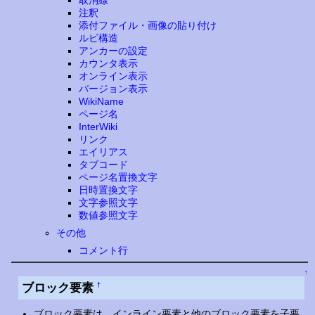
注釈
添付ファイル・画像の貼り付け
ルビ構造
アンカーの設定
カウンタ表示
オンライン表示
バージョン表示
WikiName
ページ名
InterWiki
リンク
エイリアス
タブコード
ページ名置換文字
日時置換文字
文字参照文字
数値参照文字
その他
コメント行
↑
ブロック要素
†
ブロック要素は、インライン要素と他のブロック要素を子要