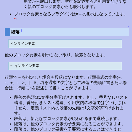
用文から脱出します。空行を記述すると引用文だけでな
く親のブロック要素からも脱出します。
ブロック要素となるプラグインは#～の形式になっています。
*1
↑
†
段落
インライン要素
他のブロック要素を明示しない限り、段落となります。
~ インライン要素
行頭で ~ を指定した場合も段落になります。行頭書式の文字(~、
-、+、:、>、|、#、//)を通常の文字として段落の先頭に書きたい場
合は、行頭に~を記述して書くことができます。
段落の先頭は1文字分字下げされます。但し、番号なしリスト
構造、番号付きリスト構造、引用文内の段落では字下げされ
ません。定義リスト内の段落の先頭は1文字分字下げされま
す。
段落は、新たなブロック要素が現われるまで継続します。
段落は、他のブロック要素の子要素になることができます。
段落は、他のブロック要素を子要素にすることはできませ