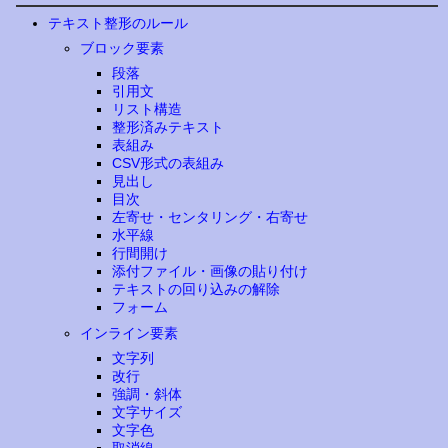
テキスト整形のルール
ブロック要素
段落
引用文
リスト構造
整形済みテキスト
表組み
CSV形式の表組み
見出し
目次
左寄せ・センタリング・右寄せ
水平線
行間開け
添付ファイル・画像の貼り付け
テキストの回り込みの解除
フォーム
インライン要素
文字列
改行
強調・斜体
文字サイズ
文字色
取消線