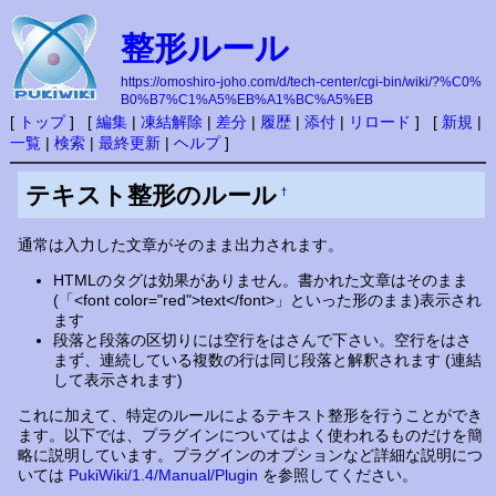
整形ルール
https://omoshiro-joho.com/d/tech-center/cgi-bin/wiki/?%C0%
B0%B7%C1%A5%EB%A1%BC%A5%EB
[
トップ
] [
編集
|
凍結解除
|
差分
|
履歴
|
添付
|
リロード
] [
新規
|
一覧
|
検索
|
最終更新
|
ヘルプ
]
テキスト整形のルール
†
通常は入力した文章がそのまま出力されます。
HTMLのタグは効果がありません。書かれた文章はそのまま
(「<font color="red">text</font>」といった形のまま)表示され
ます
段落と段落の区切りには空行をはさんで下さい。空行をはさ
まず、連続している複数の行は同じ段落と解釈されます (連結
して表示されます)
これに加えて、特定のルールによるテキスト整形を行うことができ
ます。以下では、プラグインについてはよく使われるものだけを簡
略に説明しています。プラグインのオプションなど詳細な説明につ
いては
PukiWiki/1.4/Manual/Plugin
を参照してください。