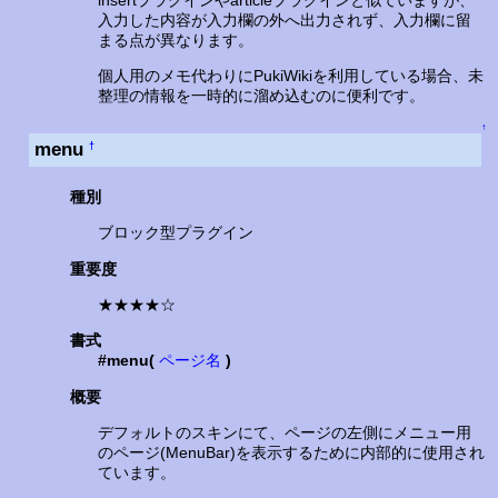
入力した内容が入力欄の外へ出力されず、入力欄に留
まる点が異なります。
個人用のメモ代わりにPukiWikiを利用している場合、未
整理の情報を一時的に溜め込むのに便利です。
↑
menu
†
種別
ブロック型プラグイン
重要度
★★★★☆
書式
#menu(
ページ名
)
概要
デフォルトのスキンにて、ページの左側にメニュー用
のページ(MenuBar)を表示するために内部的に使用され
ています。