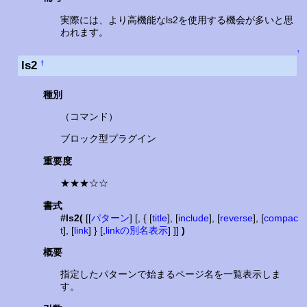
実際には、より高機能なls2を使用する機会が多いと思
われます。
↑
ls2
†
種別
（コマンド）
ブロック型プラグイン
重要度
★★★☆☆
書式
#ls2(
[[
パターン
] [, { [
title
], [
include
], [
reverse
], [
compac
t
], [
link
] } [,
linkの別名表示
] ]]
)
概要
指定したパターンで始まるページ名を一覧表示しま
す。