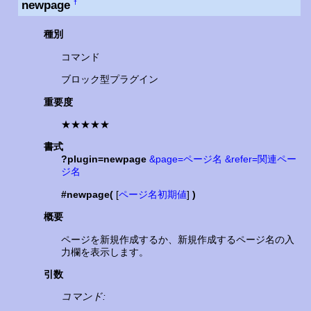
newpage
†
種別
コマンド
ブロック型プラグイン
重要度
★★★★★
書式
?plugin=newpage
&page=ページ名
&refer=関連ペー
ジ名
#newpage(
[
ページ名初期値
]
)
概要
ページを新規作成するか、新規作成するページ名の入
力欄を表示します。
引数
コマンド: