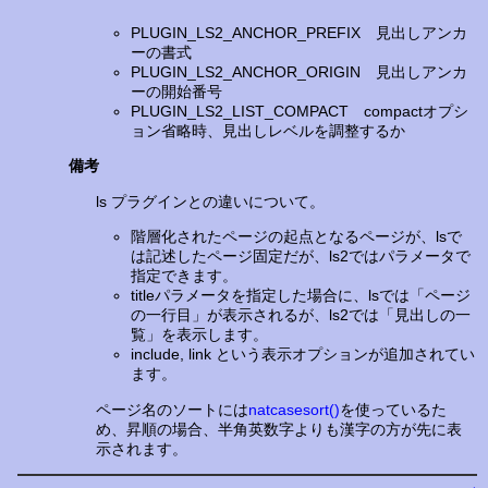
PLUGIN_LS2_ANCHOR_PREFIX 見出しアンカ
ーの書式
PLUGIN_LS2_ANCHOR_ORIGIN 見出しアンカ
ーの開始番号
PLUGIN_LS2_LIST_COMPACT compactオプシ
ョン省略時、見出しレベルを調整するか
備考
ls プラグインとの違いについて。
階層化されたページの起点となるページが、lsで
は記述したページ固定だが、ls2ではパラメータで
指定できます。
titleパラメータを指定した場合に、lsでは「ページ
の一行目」が表示されるが、ls2では「見出しの一
覧」を表示します。
include, link という表示オプションが追加されてい
ます。
ページ名のソートには
natcasesort()
を使っているた
め、昇順の場合、半角英数字よりも漢字の方が先に表
示されます。