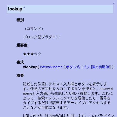
↑
lookup
†
種別
（コマンド）
ブロック型プラグイン
重要度
★★★☆☆
書式
#lookup(
interwikiname
[,
ボタン名
[,
入力欄の初期値
]]
)
概要
記述した位置にテキスト入力欄とボタンを表示しま
す。任意の文字列を入力してボタンを押すと、interwiki
nameと入力値から生成したURLへ移動します。これに
よって、検索エンジンにクエリを送信したり、番号を
タイプするだけで該当するアーカイブにアクセスする
ことなどが可能になります。
URLの生成にはInterWikiを利用します。このプラグイン