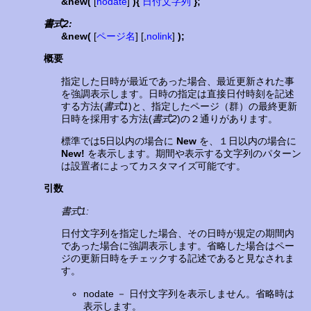
&new(
[
nodate
]
){
日付文字列
};
書式2:
&new(
[
ページ名
] [,
nolink
]
);
概要
指定した日時が最近であった場合、最近更新された事
を強調表示します。日時の指定は直接日付時刻を記述
する方法(
書式1
)と、指定したページ（群）の最終更新
日時を採用する方法(
書式2
)の２通りがあります。
標準では5日以内の場合に
New
を、１日以内の場合に
New!
を表示します。期間や表示する文字列のパターン
は設置者によってカスタマイズ可能です。
引数
書式1:
日付文字列を指定した場合、その日時が規定の期間内
であった場合に強調表示します。省略した場合はペー
ジの更新日時をチェックする記述であると見なされま
す。
nodate － 日付文字列を表示しません。省略時は
表示します。