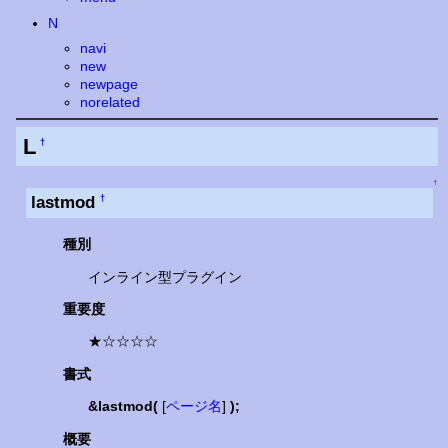
N
navi
new
newpage
norelated
L
†
↑
lastmod
†
種別
インライン型プラグイン
重要度
★☆☆☆☆
書式
&lastmod(
[
ページ名
]
);
概要