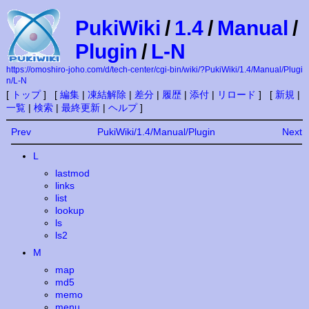
PukiWiki
/
1.4
/
Manual
/
Plugin
/
L-N
https://omoshiro-joho.com/d/tech-center/cgi-bin/wiki/?PukiWiki/1.4/Manual/Plugi
n/L-N
[
トップ
] [
編集
|
凍結解除
|
差分
|
履歴
|
添付
|
リロード
] [
新規
|
一覧
|
検索
|
最終更新
|
ヘルプ
]
Prev
PukiWiki/1.4/Manual/Plugin
Next
L
lastmod
links
list
lookup
ls
ls2
M
map
md5
memo
menu