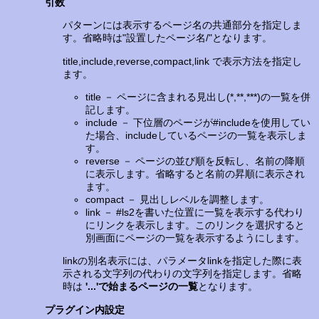
引数
パターンには表示するページ名の共通部分を指定しま
す。省略時は"設置したページ名/"となります。
title,include,reverse,compact,link で表示方法を指定し
ます。
title － ページに含まれる見出し(*,**,***)の一覧を併
記します。
include － 下位層のページが#includeを使用してい
た場合、includeしているページの一覧を表示しま
す。
reverse － ページの並び順を反転し、名前の降順
に表示します。省略すると名前の昇順に表示され
ます。
compact － 見出しレベルを調整します。
link － #ls2を書いた位置に一覧を表示する代わり
にリンクを表示します。このリンクを選択すると
別画面にページの一覧を表示するようにします。
linkの別名表示には、パラメータlinkを指定した際に表
示される文字列の代わりの文字列を指定します。省略
時は
'...'で始まるページの一覧
となります。
プラグイン内設定