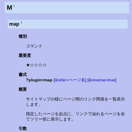
↑
M
†
↑
map
†
種別
コマンド
重要度
★☆☆☆☆
書式
?plugin=map
[
&refer=ページ名
] [
&reverse=true
]
概要
サイトマップの様にページ間のリンク関係を一覧表示
します。
指定したページを起点に、リンクで辿れるページを全
てツリー状に表示します。
引数