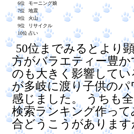
6位
モーニング娘
7位
地震
8位
火山
9位
リサイクル
10位
占い
50位までみるとより
方がバラエティー豊か
のも大きく影響してい
が多岐に渡り子供のパ
感じました。 うちも
検索ランキング作って
合どうこうがあります