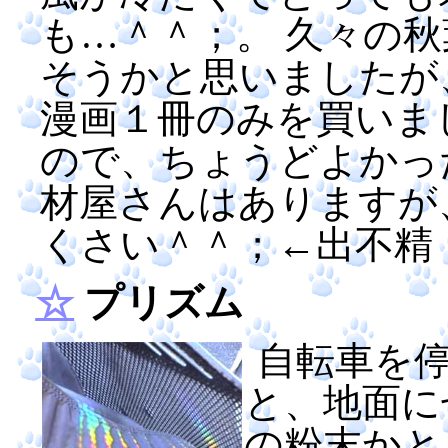
も…＾＾；。 久々の
そうかと思いましたが
漫画１冊のみを買いま
ので、ちょうどよかっ
材屋さんはありますが
くさい＾＾；←出不精
☆
プリズム
自転車を
と、地面に
の粉末かと