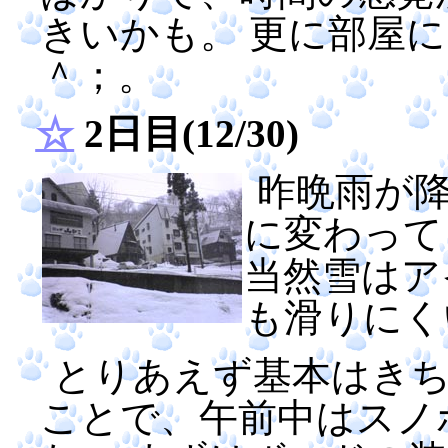
きいかも。 更に部屋
＾；。
☆
2日目(12/30)
昨晩雨が
に変わって
当然雪はア
も滑りにく
とりあえず基本はき
ことで、午前中はスノ