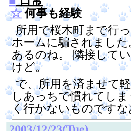
■
日常
☆
何事も経験
所用で桜木町まで行っ
ホームに騙されました
あるのね。 隣接して
けど。
で、所用を済ませて軽
しあっちで慣れてしま
く行かないものですな
2003/12/23(Tue)