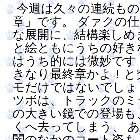
今週は久々の連続もの
章」です。 ダァクの
な展開に、結構楽しめ
と絵ともにうちの好き
はうち的には微妙です
きなり最終章かよ！と
モだけではないでしょ
ツボは、トラックのミ
の大きい鏡での登場も
くへ去ってしまう、 
闇のなかのコート姿も