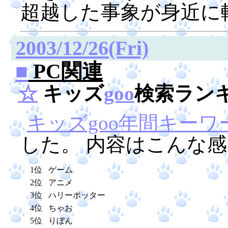
超越した事象が身近に
2003/12/26(Fri)
■
PC関連
☆
キッズ
goo
検索ラン
キッズgoo年間キー
した。 内容はこんな
1位
ゲーム
2位
アニメ
3位
ハリーポッター
4位
ちゃお
5位
りぼん