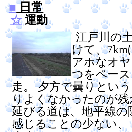
■
日常
☆
運動
江戸川の土
けて、7k
アホなオヤ
つをペース
走。 夕方で曇りとい
りよくなかったのが残
延びる道は、地平線の
感じることの少ない、