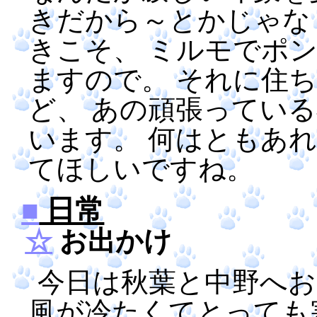
きだから～とかじゃな
きこそ、 ミルモでポ
ますので。 それに住
ど、 あの頑張ってい
います。 何はともあ
てほしいですね。
■
日常
☆
お出かけ
今日は秋葉と中野へお
風が冷たくてとっても