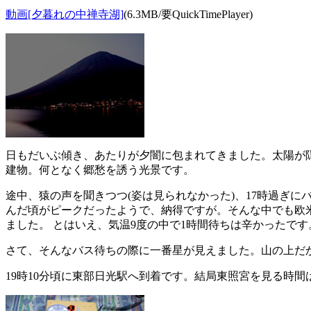
動画[夕暮れの中禅寺湖]
(6.3MB/要QuickTimePlayer)
日もだいぶ傾き、あたりが夕闇に包まれてきました。太陽が
建物。何となく郷愁を誘う光景です。
途中、猿の声を聞きつつ(姿は見られなかった)、17時過ぎ
んだ頃がピークだったようで、納得ですが。そんな中でも欧
ました。 とはいえ、気温9度の中で1時間待ちは辛かったで
さて、そんなバス待ちの際に一番星が見えました。山の上だ
19時10分頃に東部日光駅へ到着です。結局東照宮を見る時