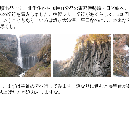
0分頃出発です。北千住から10時31分発の東部伊勢崎・日光線
バスの切符を購入しました。往復フリー切符があるらしく、20
ということもあり、いろは坂が大渋滞。平日なのに…。本来なら
ち尽くし。
した。まずは華厳の滝へ行ってみます。道なりに進むと展望台
ら見上げた方が迫力ありますな。