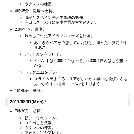
ウクレレの練習。
8時35分、職場へ出発。
簿記とスペイン語と中国語の勉強。
今日は久しぶりに多少作業が立て込んだ。
23時すぎ、帰宅。
録画していたアイカツスターズを視聴。
あこきらペアを予想していたけど、違った。安定の小
春あこ。
フォトカツをプレイ。
イベントは2,000位台なので、5,000位圏内はもう堅い
かな。
ドラクエ11をプレイ。
スライム出まくるエリアがないか世界中を飛び回るも
見つからず。地道にレベルを上げよう。
1時40分、就寝。
↑
†
2017/08/07(Mon)
7時20分、起床。
朝いーてれタイム。
ゴミ出しと洗濯。
ウクレレの練習。
フォトカツをプレイ。