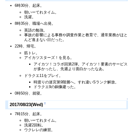
6時30分、起床。
朝いーてれタイム。
洗濯。
8時35分、職場へ出発。
英語の勉強。
事故の影響による事務や調査作業と教育で、通常業務がほと
んど進まない日だった。
22時、帰宅。
筋トレ。
アイカツスターズ！を見る。
アイカツ！コラボ回第2弾。アイカツ！要素のサービス
が多かったし、先週より面白かったなあ。
ドラクエ11をプレイ。
時渡りの迷宮第9階層へ。すれ違いSランク解放。
ドラクエ9の銅像建った。
0時50分、就寝。
↑
†
2017/08/23(Wed)
7時15分、起床。
朝いーてれタイム。
洗濯2回転。
ウクレレの練習。