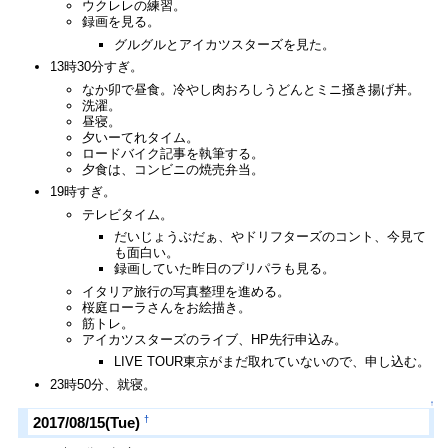
ウクレレの練習。
録画を見る。
グルグルとアイカツスターズを見た。
13時30分すぎ。
なか卯で昼食。冷やし肉おろしうどんとミニ掻き揚げ丼。
洗濯。
昼寝。
夕いーてれタイム。
ロードバイク記事を執筆する。
夕食は、コンビニの焼売弁当。
19時すぎ。
テレビタイム。
だいじょうぶだぁ、やドリフターズのコント、今見て
も面白い。
録画していた昨日のプリパラも見る。
イタリア旅行の写真整理を進める。
桜庭ローラさんをお絵描き。
筋トレ。
アイカツスターズのライブ、HP先行申込み。
LIVE TOUR東京がまだ取れていないので、申し込む。
23時50分、就寝。
↑
†
2017/08/15(Tue)