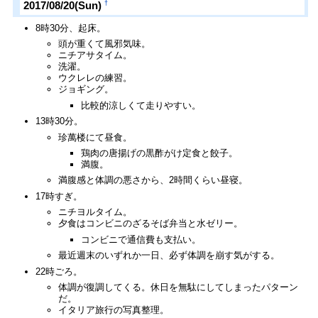
†
2017/08/20(Sun)
8時30分、起床。
頭が重くて風邪気味。
ニチアサタイム。
洗濯。
ウクレレの練習。
ジョギング。
比較的涼しくて走りやすい。
13時30分。
珍萬楼にて昼食。
鶏肉の唐揚げの黒酢がけ定食と餃子。
満腹。
満腹感と体調の悪さから、2時間くらい昼寝。
17時すぎ。
ニチヨルタイム。
夕食はコンビニのざるそば弁当と水ゼリー。
コンビニで通信費も支払い。
最近週末のいずれか一日、必ず体調を崩す気がする。
22時ごろ。
体調が復調してくる。休日を無駄にしてしまったパターン
だ。
イタリア旅行の写真整理。