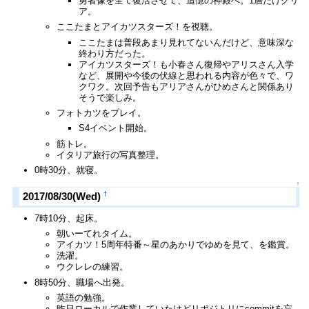
勇者像を全て復活させて、追憶の神殿へ。1層だけクリ
ア。
ここたまとアイカツスターズ！を視聴。
ここたまは普段あまり見れてないんだけど、意味深な
終わり方だった。
アイカツスターズ！も小春さん復帰やアリスさん入学
など、展開や今後の伏線と思われる内容が色々で、ワ
クワク。次回予告もアリアさんがひめさんと関係あり
そうで楽しみ。
フォトカツをプレイ。
S4イベント開始。
筋トレ。
イタリア旅行の写真整理。
0時30分、就寝。
↑
†
2017/08/30(Wed)
7時10分、起床。
朝いーてれタイム。
アイカツ！5周年特番～星のあかりでゆめを見て、を鑑賞。
洗濯。
ウクレレの練習。
8時50分、職場へ出発。
英語の勉強。
昨日ローカルで作業していたけどリポジトリにcommitを忘