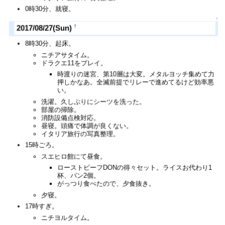
0時30分、就寝。
↑
†
2017/08/27(Sun)
8時30分、起床。
ニチアサタイム。
ドラクエ11をプレイ。
時渡りの迷宮、第10層は大変。メタルヨッチ集めて力
押しかなあ。全滅前提でリレーで進めてるけど効率悪
い。
洗濯。久しぶりにシーツを洗った。
部屋の掃除。
消防設備点検対応。
昼寝。頭痛で体調が良くない。
イタリア旅行の写真整理。
15時ごろ。
スエヒロ館にて昼食。
ローストビーフDONの得々セット。ライスお代わり1
杯、パン2個。
がっつり食べたので、夕食抜き。
夕寝。
17時すぎ。
ニチヨルタイム。