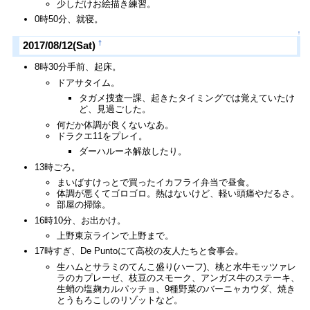
少しだけお絵描き練習。
0時50分、就寝。
↑
†
2017/08/12(Sat)
8時30分手前、起床。
ドアサタイム。
タガメ捜査一課、起きたタイミングでは覚えていたけ
ど、見過ごした。
何だか体調が良くないなあ。
ドラクエ11をプレイ。
ダーハルーネ解放したり。
13時ごろ。
まいばすけっとで買ったイカフライ弁当で昼食。
体調が悪くてゴロゴロ。熱はないけど、軽い頭痛やだるさ。
部屋の掃除。
16時10分、お出かけ。
上野東京ラインで上野まで。
17時すぎ、De Puntoにて高校の友人たちと食事会。
生ハムとサラミのてんこ盛り(ハーフ)、桃と水牛モッツァレ
ラのカプレーゼ、枝豆のスモーク、アンガス牛のステーキ、
生蛸の塩麹カルパッチョ、9種野菜のバーニャカウダ、焼き
とうもろこしのリゾットなど。