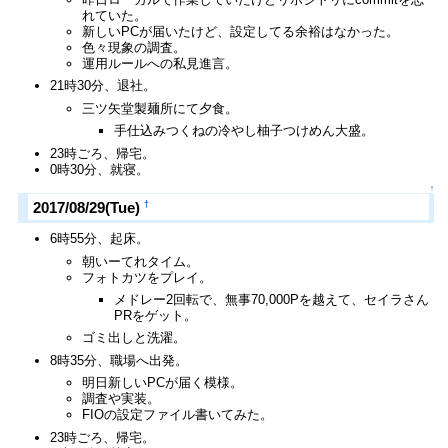
れていた。
新しいPCが届いたけど、設定してる余裕はなかった。
色々現象の調査。
運用ルールへの私見進言。
21時30分、退社。
三ツ矢堂製麺所にて夕食。
手仕込みつくねの冷やし柚子つけめん大盛。
23時ごろ、帰宅。
0時30分、就寝。
↑
†
2017/08/29(Tue)
6時55分、起床。
朝いーてれタイム。
フォトカツをプレイ。
メドレー2回転で、無事70,000Pを越えて、セイラさん
PRをゲット。
ゴミ出しと洗濯。
8時35分、職場へ出発。
明日新しいPCが届く模様。
調査や実装。
FIOの設定ファイル書いてみた。
23時ごろ、帰宅。