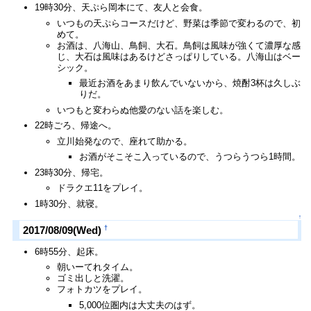
19時30分、天ぷら岡本にて、友人と会食。
いつもの天ぷらコースだけど、野菜は季節で変わるので、初
めて。
お酒は、八海山、鳥飼、大石。鳥飼は風味が強くて濃厚な感
じ、大石は風味はあるけどさっぱりしている。八海山はベー
シック。
最近お酒をあまり飲んでいないから、焼酎3杯は久しぶ
りだ。
いつもと変わらぬ他愛のない話を楽しむ。
22時ごろ、帰途へ。
立川始発なので、座れて助かる。
お酒がそこそこ入っているので、うつらうつら1時間。
23時30分、帰宅。
ドラクエ11をプレイ。
1時30分、就寝。
↑
†
2017/08/09(Wed)
6時55分、起床。
朝いーてれタイム。
ゴミ出しと洗濯。
フォトカツをプレイ。
5,000位圏内は大丈夫のはず。