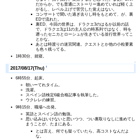
だからか。でも普通にストーリー進めていれば軽く上
がるし、レベル上げで苦労した覚えはない。
コンサートで聞いた過ぎ去りし時をもとめて、が、裏
EDで流れた。
裏ED、今回の世界は、ドラクエ3のはるか以前の話
で、ドラクエ3は11の主人公の時系列ではなく、時を
遡ったセニカとローシュが生きている並行世界ってこ
とかな。
あとは時渡りの迷宮関連。クエストとか他の小粒要素
も色々残ってる。
1時30分、就寝。
↑
†
2017/08/17(Thu)
6時55分、起床。
朝いーてれタイム。
洗濯。
スペイン語検定6級合格記事を執筆した。
ウクレレの練習。
9時15分、職場へ出発。
英語とスペイン語の勉強。
思い込みはいけないと思いつつ、つい裏取りなしに進めてし
まうことが、たまにある。
とは言え、何でも疑っていたら、高コストなんだよ
な。