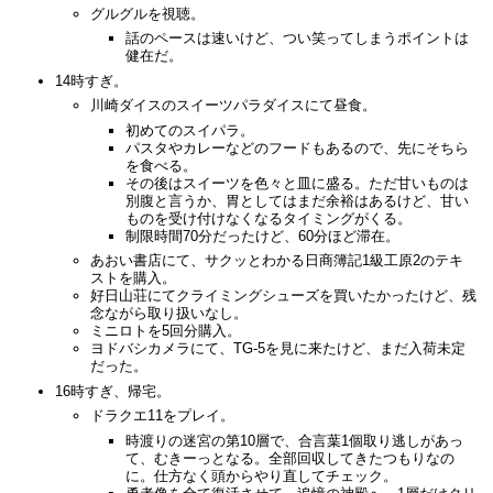
グルグルを視聴。
話のペースは速いけど、つい笑ってしまうポイントは
健在だ。
14時すぎ。
川崎ダイスのスイーツパラダイスにて昼食。
初めてのスイパラ。
パスタやカレーなどのフードもあるので、先にそちら
を食べる。
その後はスイーツを色々と皿に盛る。ただ甘いものは
別腹と言うか、胃としてはまだ余裕はあるけど、甘い
ものを受け付けなくなるタイミングがくる。
制限時間70分だったけど、60分ほど滞在。
あおい書店にて、サクッとわかる日商簿記1級工原2のテキ
ストを購入。
好日山荘にてクライミングシューズを買いたかったけど、残
念ながら取り扱いなし。
ミニロトを5回分購入。
ヨドバシカメラにて、TG-5を見に来たけど、まだ入荷未定
だった。
16時すぎ、帰宅。
ドラクエ11をプレイ。
時渡りの迷宮の第10層で、合言葉1個取り逃しがあっ
て、むきーっとなる。全部回収してきたつもりなの
に。仕方なく頭からやり直してチェック。