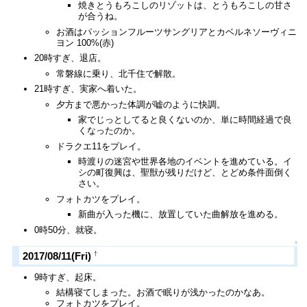
焼きとうもろこしのリゾットは、とうもろこしの甘さ
が合うね。
お酒はパッションフルーツサングリアとカベルネソーヴィニ
ヨン 100%(赤)
20時すぎ、退店。
常磐線に乗り、北千住で解散。
21時すぎ、実家へ着いた。
夕方まで悪かった体調が嘘のように快調。
家でじっとしてると良くないのか、単に時間経過で良
くなったのか。
ドラクエ11をプレイ。
時渡りの迷宮や世界各地のイベントを進めている。イ
シの町復興は、聖獣が残りだけど、とどめ条件面倒く
さい。
フォトカツをプレイ。
新曲が入った機に、放置していた曲解放を進める。
0時50分、就寝。
↑
†
2017/08/11(Fri)
9時すぎ、起床。
結構寝てしまった。お酒で眠りが浅かったのかなあ。
フォトカツをプレイ。