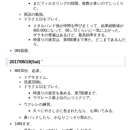
まだフィルタリングの段階。枚数が多いのでじっくり
と。
英語の勉強。
ドラクエ11をプレイ。
メタルハンド強が仲間を呼びまくって、結果経験値が
460,000になって、68→72くらいに一気に上がった。
ザラキの脅威はあるけど、最高効率すぎる。
時渡りの迷宮は、第8階層まで来た。どこまであるんだ
ろ。
0時就寝。
↑
†
2017/08/19(Sat)
8時30分、起床。
ドアサタイム。
洗濯2回転。
ドラクエ11をプレイ。
時渡りの迷宮を進める。第7階層まで。
ウマレース最上位のふつうクリア。
ウクレレの練習。
久々にやさしさに包まれたなら、も弾いてみる。
鼻パックしたら、かなりごっそり取れた。
14時すぎ。