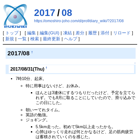
2017
/
08
https://omoshiro-joho.com/d/prof/diary_wiki/?2017/08
[
トップ
] [
編集
|
編集(GUI)
|
凍結
|
差分
|
履歴
|
添付
|
リロード
]
[
新規
|
一覧
|
検索
|
最終更新
|
ヘルプ
]
2017/08
†
↑
†
2017/08/31(Thu)
7時10分、起床。
特に用事はないけど、お休み。
ほんとは3連休にするつもりだったけど、予定を立てら
れず。でも8月に取ることにしていたので、滑り込みで
この日にした。
朝いーてれタイム。
英語の勉強。
ジョギング。
5.5km走った。初めて5km以上走ったかも。
心肺はゆっくり走れば何とかなるけど、足の筋肉疲労
は蓄積されていくのを感じた。