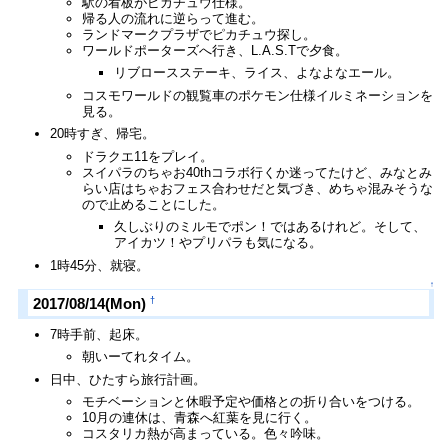
駅の看板がピカチュウ仕様。
帰る人の流れに逆らって進む。
ランドマークプラザでピカチュウ探し。
ワールドポーターズへ行き、L.A.S.Tで夕食。
リブロースステーキ、ライス、よなよなエール。
コスモワールドの観覧車のポケモン仕様イルミネーションを
見る。
20時すぎ、帰宅。
ドラクエ11をプレイ。
スイパラのちゃお40thコラボ行くか迷ってたけど、みなとみ
らい店はちゃおフェス合わせだと気づき、めちゃ混みそうな
ので止めることにした。
久しぶりのミルモでポン！ではあるけれど。そして、
アイカツ！やプリパラも気になる。
1時45分、就寝。
↑
†
2017/08/14(Mon)
7時手前、起床。
朝いーてれタイム。
日中、ひたすら旅行計画。
モチベーションと休暇予定や価格との折り合いをつける。
10月の連休は、青森へ紅葉を見に行く。
コスタリカ熱が高まっている。色々吟味。