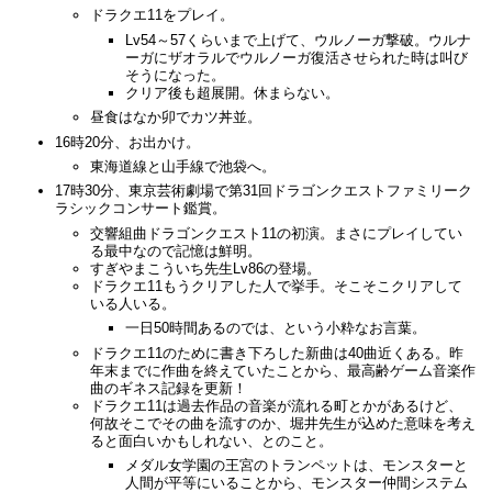
ドラクエ11をプレイ。
Lv54～57くらいまで上げて、ウルノーガ撃破。ウルナ
ーガにザオラルでウルノーガ復活させられた時は叫び
そうになった。
クリア後も超展開。休まらない。
昼食はなか卯でカツ丼並。
16時20分、お出かけ。
東海道線と山手線で池袋へ。
17時30分、東京芸術劇場で第31回ドラゴンクエストファミリーク
ラシックコンサート鑑賞。
交響組曲ドラゴンクエスト11の初演。まさにプレイしてい
る最中なので記憶は鮮明。
すぎやまこういち先生Lv86の登場。
ドラクエ11もうクリアした人で挙手。そこそこクリアして
いる人いる。
一日50時間あるのでは、という小粋なお言葉。
ドラクエ11のために書き下ろした新曲は40曲近くある。昨
年末までに作曲を終えていたことから、最高齢ゲーム音楽作
曲のギネス記録を更新！
ドラクエ11は過去作品の音楽が流れる町とかがあるけど、
何故そこでその曲を流すのか、堀井先生が込めた意味を考え
ると面白いかもしれない、とのこと。
メダル女学園の王宮のトランペットは、モンスターと
人間が平等にいることから、モンスター仲間システム