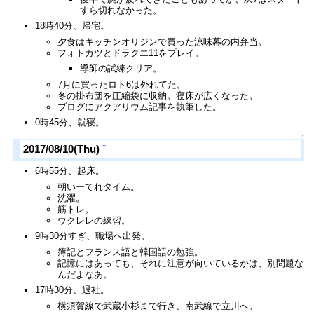
すら切れなかった。
18時40分、帰宅。
夕食はキッチンオリジンで買った涼味幕の内弁当。
フォトカツとドラクエ11をプレイ。
導師の試練クリア。
7月に買ったロト6は外れてた。
冬の掛布団を圧縮袋に収納。寝床が広くなった。
ブログにアクアリウム記事を執筆した。
0時45分、就寝。
↑
†
2017/08/10(Thu)
6時55分、起床。
朝いーてれタイム。
洗濯。
筋トレ。
ウクレレの練習。
9時30分すぎ、職場へ出発。
簿記とフランス語と韓国語の勉強。
記憶にはあっても、それに注意が向いているかは、別問題な
んだよなあ。
17時30分、退社。
横須賀線で武蔵小杉まで行き、南武線で立川へ。