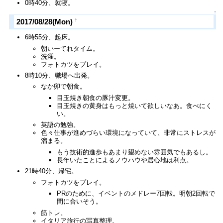
0時40分、就寝。
↑
†
2017/08/28(Mon)
6時55分、起床。
朝いーてれタイム。
洗濯。
フォトカツをプレイ。
8時10分、職場へ出発。
なか卯で朝食。
目玉焼き朝食の豚汁変更。
目玉焼きの黄身はもっと焼いて欲しいなあ。食べにく
い。
英語の勉強。
色々仕事が進めづらい環境になっていて、非常にストレスが
溜まる。
もう技術的進歩もあまり望めない雰囲気でもあるし。
長年いたことによるノウハウや居心地は利点。
21時40分、帰宅。
フォトカツをプレイ。
PRのために、イベントのメドレー7回転。明朝2回転で
間に合いそう。
筋トレ。
イタリア旅行の写真整理。