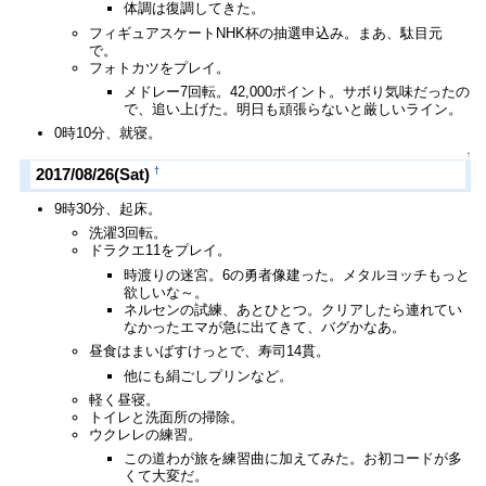
体調は復調してきた。
フィギュアスケートNHK杯の抽選申込み。まあ、駄目元
で。
フォトカツをプレイ。
メドレー7回転。42,000ポイント。サボり気味だったの
で、追い上げた。明日も頑張らないと厳しいライン。
0時10分、就寝。
↑
†
2017/08/26(Sat)
9時30分、起床。
洗濯3回転。
ドラクエ11をプレイ。
時渡りの迷宮。6の勇者像建った。メタルヨッチもっと
欲しいな～。
ネルセンの試練、あとひとつ。クリアしたら連れてい
なかったエマが急に出てきて、バグかなあ。
昼食はまいばすけっとで、寿司14貫。
他にも絹ごしプリンなど。
軽く昼寝。
トイレと洗面所の掃除。
ウクレレの練習。
この道わが旅を練習曲に加えてみた。お初コードが多
くて大変だ。