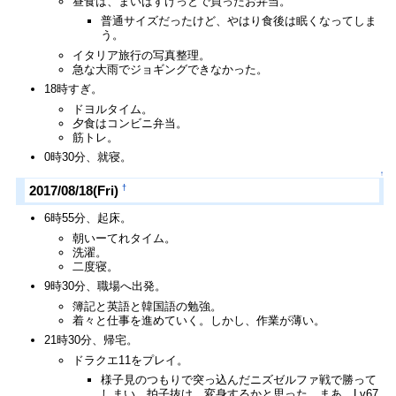
昼食は、まいばすけっとで買ったお弁当。
普通サイズだったけど、やはり食後は眠くなってしま
う。
イタリア旅行の写真整理。
急な大雨でジョギングできなかった。
18時すぎ。
ドヨルタイム。
夕食はコンビニ弁当。
筋トレ。
0時30分、就寝。
↑
†
2017/08/18(Fri)
6時55分、起床。
朝いーてれタイム。
洗濯。
二度寝。
9時30分、職場へ出発。
簿記と英語と韓国語の勉強。
着々と仕事を進めていく。しかし、作業が薄い。
21時30分、帰宅。
ドラクエ11をプレイ。
様子見のつもりで突っ込んだニズゼルファ戦で勝って
しまい、拍子抜け。変身するかと思った。まあ、Lv67