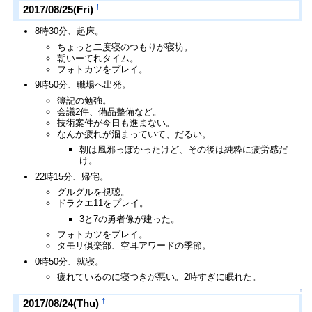
†
2017/08/25(Fri)
8時30分、起床。
ちょっと二度寝のつもりが寝坊。
朝いーてれタイム。
フォトカツをプレイ。
9時50分、職場へ出発。
簿記の勉強。
会議2件、備品整備など。
技術案件が今日も進まない。
なんか疲れが溜まっていて、だるい。
朝は風邪っぽかったけど、その後は純粋に疲労感だ
け。
22時15分、帰宅。
グルグルを視聴。
ドラクエ11をプレイ。
3と7の勇者像が建った。
フォトカツをプレイ。
タモリ倶楽部、空耳アワードの季節。
0時50分、就寝。
疲れているのに寝つきが悪い。2時すぎに眠れた。
↑
†
2017/08/24(Thu)