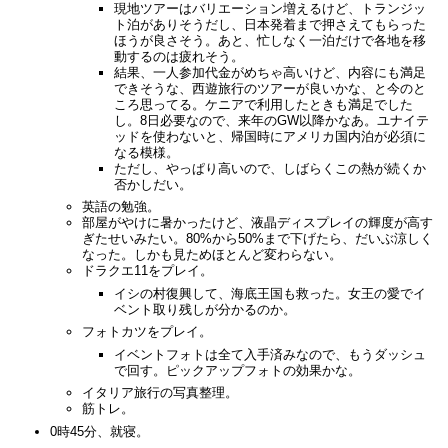
現地ツアーはバリエーション増えるけど、トランジッ
ト泊がありそうだし、日本発着まで押さえてもらった
ほうが良さそう。あと、忙しなく一泊だけで各地を移
動するのは疲れそう。
結果、一人参加代金がめちゃ高いけど、内容にも満足
できそうな、西遊旅行のツアーが良いかな、と今のと
ころ思ってる。ケニアで利用したときも満足でした
し。8日必要なので、来年のGW以降かなあ。ユナイテ
ッドを使わないと、帰国時にアメリカ国内泊が必須に
なる模様。
ただし、やっぱり高いので、しばらくこの熱が続くか
否かしだい。
英語の勉強。
部屋がやけに暑かったけど、液晶ディスプレイの輝度が高す
ぎたせいみたい。80%から50%まで下げたら、だいぶ涼しく
なった。しかも見ためほとんど変わらない。
ドラクエ11をプレイ。
イシの村復興して、海底王国も救った。女王の愛でイ
ベント取り残しが分かるのか。
フォトカツをプレイ。
イベントフォトは全て入手済みなので、もうダッシュ
で回す。ピックアップフォトの効果かな。
イタリア旅行の写真整理。
筋トレ。
0時45分、就寝。