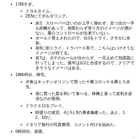
17時すぎ。
ドヨルタイム。
ZENにてボルダリング。
灰3、スローパーぽいのが上手く握れず、且つ次の一手
も距離があって、相変わらず登り方のイメージが湧か
ない。重心コントロールが出来ていない。
ホールド替えされたので、白3をトライ。さすがに余
裕。
灰8に初トライ。トラバース系で、こちらはいけそうな
イメージが持てる。
灰7は、ボテのルールが分からず、一旦止めて別課題に
行ってしまった。後半は白2と合流するので、クリアで
きそうなイメージはある。
19時45分、帰宅。
夕食はキッチンオリジンで買った十勝コロッケ＆豚とろ弁
当。
昼に買った梨を剥いて食べる。林檎と違って皮剥き必
須なのが面倒。
ドラクエ11をプレイ。
時渡りの迷宮、4と5と8の勇者像建った。あと、1、
2、10だ。
イタリア旅行の写真整理。コメント付けを始めた。
0時50分、就寝。
↑