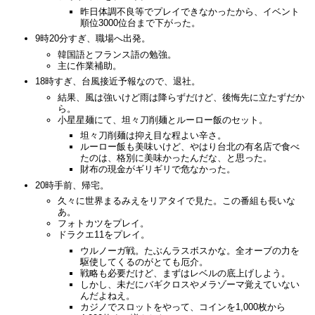
昨日体調不良等でプレイできなかったから、イベント
順位3000位台まで下がった。
9時20分すぎ、職場へ出発。
韓国語とフランス語の勉強。
主に作業補助。
18時すぎ、台風接近予報なので、退社。
結果、風は強いけど雨は降らずだけど、後悔先に立たずだか
ら。
小星星麺にて、坦々刀削麺とルーロー飯のセット。
坦々刀削麺は抑え目な程よい辛さ。
ルーロー飯も美味いけど、やはり台北の有名店で食べ
たのは、格別に美味かったんだな、と思った。
財布の現金がギリギリで危なかった。
20時手前、帰宅。
久々に世界まるみえをリアタイで見た。この番組も長いな
あ。
フォトカツをプレイ。
ドラクエ11をプレイ。
ウルノーガ戦。たぶんラスボスかな。全オーブの力を
駆使してくるのがとても厄介。
戦略も必要だけど、まずはレベルの底上げしよう。
しかし、未だにバギクロスやメラゾーマ覚えていない
んだよねえ。
カジノでスロットをやって、コインを1,000枚から