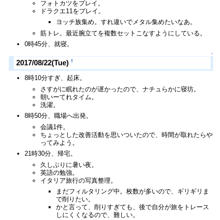
フォトカツをプレイ。
ドラクエ11をプレイ。
ヨッチ族集め。すれ違いでメタル集めたいなあ。
筋トレ。最近腕立てを複数セットこなすようにしている。
0時45分、就寝。
↑
†
2017/08/22(Tue)
8時10分すぎ、起床。
さすがに眠れたのが遅かったので、ナチュらかに寝坊。
朝いーてれタイム。
洗濯。
8時50分、職場へ出発。
会議1件。
ちょっとした改善活動を思いついたので、時間が取れたらや
ってみよう。
21時30分、帰宅。
久しぶりに暑い夜。
英語の勉強。
イタリア旅行の写真整理。
まだフィルタリング中。枚数が多いので、ギリギリま
で削りたい。
かと言って、削りすぎても、後で自分が旅をトレース
しにくくなるので、難しい。