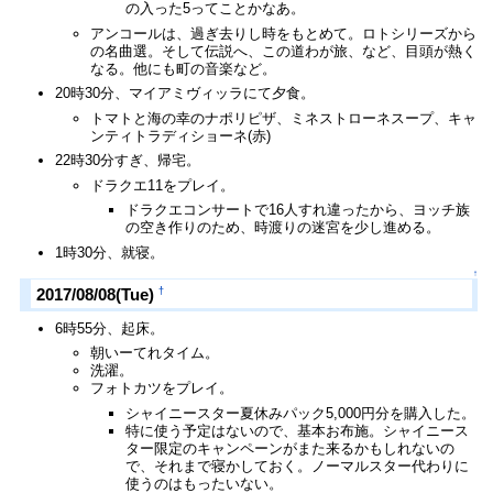
の入った5ってことかなあ。
アンコールは、過ぎ去りし時をもとめて。ロトシリーズから
の名曲選。そして伝説へ、この道わが旅、など、目頭が熱く
なる。他にも町の音楽など。
20時30分、マイアミヴィッラにて夕食。
トマトと海の幸のナポリピザ、ミネストローネスープ、キャ
ンティトラディショーネ(赤)
22時30分すぎ、帰宅。
ドラクエ11をプレイ。
ドラクエコンサートで16人すれ違ったから、ヨッチ族
の空き作りのため、時渡りの迷宮を少し進める。
1時30分、就寝。
↑
†
2017/08/08(Tue)
6時55分、起床。
朝いーてれタイム。
洗濯。
フォトカツをプレイ。
シャイニースター夏休みパック5,000円分を購入した。
特に使う予定はないので、基本お布施。シャイニース
ター限定のキャンペーンがまた来るかもしれないの
で、それまで寝かしておく。ノーマルスター代わりに
使うのはもったいない。