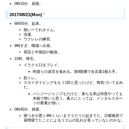
0時10分、就寝。
↑
†
2017/08/21(Mon)
6時55分、起床。
朝いーてれタイム。
洗濯。
ウクレレの練習。
9時すぎ、職場へ出発。
英語と中国語の勉強。
22時、帰宅。
ドラクエ11をプレイ。
時渡りの迷宮を進める。第8階層で合言葉1個入手。
筋トレ。
スカイダイビングをもう1回と思ったけど、怖気づいて止め
た。
バンジージャンプもだけど、落ちる系は何度やっても
本能で怖いと思う。素人にとっては、メンタルスポー
ツの要素が強い。
0時40分、就寝。
寝つきが悪く4時くらいまでうだうだ起きてた。日曜風邪で
昼間寝てたことによるリズムの乱れが直っていないのかな。
↑