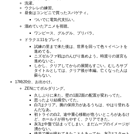
洗濯。
ウクレレの練習。
昼食はコンビニで買ったスパゲティ。
ついでに電気代支払い。
溜めていたアニメを視聴。
ワンピース、グルグル、プリパラ。
ドラクエ11をプレイ。
試練の里まで来た後は、世界を回って色々イベントを
進めてる。
ニズゼルファ戦はのんびり進めよう。時渡りの迷宮も
進めないと。
しかし、クリアしてからの展開もすごい。むしろサブ
タイトルとしては、クリア後が本編。亡くなった人は
蘇らない。
17時20分、お出かけ。
ZENにてボルダリング。
久しぶりに来た。壁の1面2面の配置が変わってた。
思ったより結構空いてた。
白7はクリア。腕の保持力があるうちは、やはり登れる
んだなあ。
初トライの白2。途中重心移動が危ういところがあるけ
ど、ホールドが持ちやすく、クリアできた。
灰3は中盤で詰まってしまい、まだムーブのイメージが
湧かない。
後半で腕が疲れてきたこともあってか、灰7はスタート