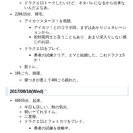
ドラクエ11トークしたいけど、ネタバレになるから出来な
いんだよなあ。
22時15分、帰宅。
アイカツスターズ！を視聴。
アイカツ！とのコラボ回。まずはあかりジェネレーシ
ョンから。
初対面同士と言うこともあり、あまり深入りしない感
じのお話。
ドラクエ11をプレイ。
勇者の試練クリア。エマと結婚した。これドラクエ5
か！
筋トレ。
1時ごろ、就寝。
寝つきが悪くて4時ごろ眠れた。
↑
†
2017/08/16(Wed)
6時55分、起床。
今日も涼しい。秋の気分。
朝いーてれタイム。
二度寝。
ドラクエ11とフォトカツをプレイ。
勇者の試練を攻略中。