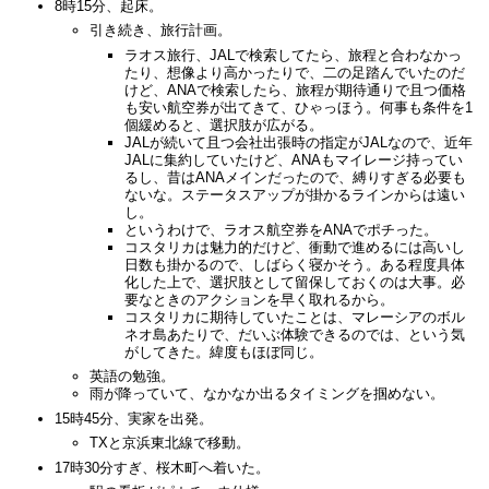
8時15分、起床。
引き続き、旅行計画。
ラオス旅行、JALで検索してたら、旅程と合わなかっ
たり、想像より高かったりで、二の足踏んでいたのだ
けど、ANAで検索したら、旅程が期待通りで且つ価格
も安い航空券が出てきて、ひゃっほう。何事も条件を1
個緩めると、選択肢が広がる。
JALが続いて且つ会社出張時の指定がJALなので、近年
JALに集約していたけど、ANAもマイレージ持ってい
るし、昔はANAメインだったので、縛りすぎる必要も
ないな。ステータスアップが掛かるラインからは遠い
し。
というわけで、ラオス航空券をANAでポチった。
コスタリカは魅力的だけど、衝動で進めるには高いし
日数も掛かるので、しばらく寝かそう。ある程度具体
化した上で、選択肢として留保しておくのは大事。必
要なときのアクションを早く取れるから。
コスタリカに期待していたことは、マレーシアのボル
ネオ島あたりで、だいぶ体験できるのでは、という気
がしてきた。緯度もほぼ同じ。
英語の勉強。
雨が降っていて、なかなか出るタイミングを掴めない。
15時45分、実家を出発。
TXと京浜東北線で移動。
17時30分すぎ、桜木町へ着いた。