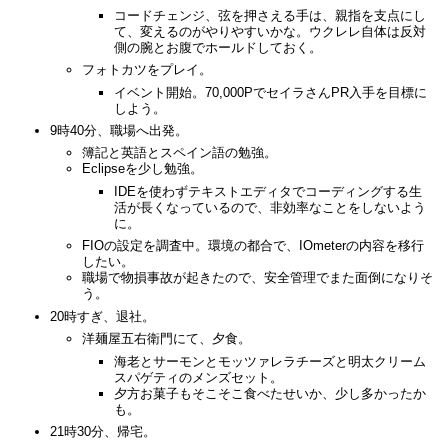
コードチェンジ、弦を押さえる手は、親指を支点にし
て、変えるのがやりやすいかな。ウクレレ自体は反対
側の腕とお腹でホールドしておく。
フォトカツをプレイ。
イベント開始。70,000PでセイラさんPR入手を目標に
しよう。
9時40分、職場へ出発。
簿記と英語とスペイン語の勉強。
Eclipseを少し勉強。
IDEを使わずテキストエディタでコーディングする生
活が長くなっているので、非効率なことをしないよう
に。
FIOの設定を調査中。環境の都合で、IOmeterの内容を移行
したい。
職場で物損事故が起きたので、安全管理でまた面倒になりそ
う。
20時すぎ、退社。
洋麺屋五右衛門にて、夕食。
海老とサーモンとモッツァレラチーズと明太クリーム
スパゲティのメンズセット。
夕方お菓子もそこそこ食べたせいか、少し多かったか
も。
21時30分、帰宅。