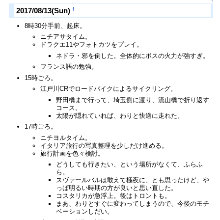
↑
†
2017/08/13(Sun)
8時30分手前、起床。
ニチアサタイム。
ドラクエ11やフォトカツをプレイ。
ネドラ・邪を倒した。全体的にボスの火力が強すぎ。
フランス語の勉強。
15時ごろ。
江戸川CRでロードバイクによるサイクリング。
野田橋まで行って、埼玉側に渡り、流山橋で折り返す
コース。
太陽が隠れていれば、わりと快適に走れた。
17時ごろ。
ニチヨルタイム。
イタリア旅行の写真整理を少しだけ進める。
旅行計画を色々検討。
どうしても行きたい、という場所がなくて、ふらふ
ら。
スヴァールバルは敢えて極夜に、とも思ったけど、や
っぱ明るい時期の方が良いと思い直した。
コスタリカが急浮上。後はトロントも。
まあ、わりとすぐに変わってしまうので、今後のモチ
ベーションしだい。