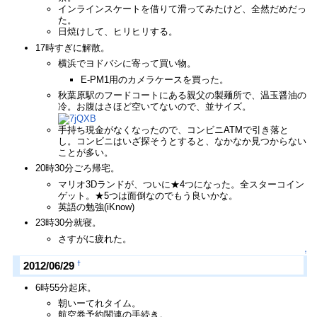
インラインスケートを借りて滑ってみたけど、全然だめだっ
た。
日焼けして、ヒリヒリする。
17時すぎに解散。
横浜でヨドバシに寄って買い物。
E-PM1用のカメラケースを買った。
秋葉原駅のフードコートにある親父の製麺所で、温玉醤油の
冷。お腹はさほど空いてないので、並サイズ。
手持ち現金がなくなったので、コンビニATMで引き落と
し。コンビニはいざ探そうとすると、なかなか見つからない
ことが多い。
20時30分ごろ帰宅。
マリオ3Dランドが、ついに★4つになった。全スターコイン
ゲット。★5つは面倒なのでもう良いかな。
英語の勉強(iKnow)
23時30分就寝。
さすがに疲れた。
↑
†
2012/06/29
6時55分起床。
朝いーてれタイム。
航空券予約関連の手続き。