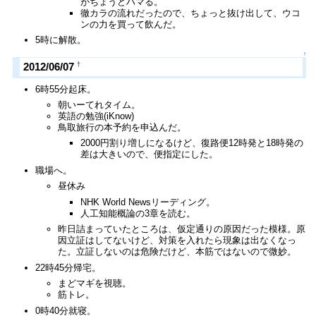
がちょうどハマる。
徹カラの流れだったので、ちょっと抜け出して、ウコ
ンの力を買って飲んだ。
5時に解散。
↑
†
2012/06/07
6時55分起床。
朝いーてれタイム。
英語の勉強(iKnow)
鳥取旅行の本予約を申込んだ。
2000円割り増しになるけど、復路便12時発と18時発の
差は大きいので、便指定にした。
職場へ。
昼休み
NHK World Newsリーディング。
人工知能概論の3章を読む。
昨日詰まっていたところは、仮定通りの原因だった模様。原
因立証はしてないけど、対策を入れたら現象は出なくなっ
た。立証しないのは危険だけど、本筋ではないので微妙。
22時45分帰宅。
まどマギを視聴。
筋トレ。
0時40分就寝。