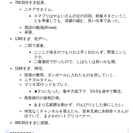
7時30分すぎ起床。
ニチアサタイム。
スマプリはやよいさんの父の日回。鉄板ネタというこ
とを考慮しても、涙腺の緩む、良い出来であった。
英語の勉強(iKnow)
昼寝。
13時すぎ、松戸へ。
二郎で昼食。
ニンニク抜きのつもりが上手く伝わらず、野菜ニンニ
ク小。
二週連続で行ったので、しばらくは良いかな感。
15時すぎ、帰宅。
部屋の整理。ダンボールに入れたものを戻していく。
ニチヨルタイム。
マリオ3Dランドをプレイ。
★3つになった。集中力低下で、S3-5を途中で断念。
鳥取旅行の旅程計画。
あまり広範囲を動かず、のんびりとした旅にしたい。
何気なくチャンネルを替えたら、堂本兄弟に水樹奈々さんが
出ていて、まさかのハトプリコーナー。
0時30分すぎに就寝。
↑
†