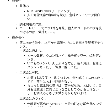
職場へ
昼休み
NHK World Newsリーディング。
人工知能概論の第4章を読む。意味ネットワーク面白
い。
調達関連の作業。
コードレビューでバグ1件を発見。他人のコードのバグを見
つけるのは、気持ちいい。
呑み会へ
店に向かう途中、上空から県警ヘリによる指名手配者アナウ
ンス。
一次会は海ふね。
ビール数杯、ウコン茶ハイ、柚子蜜サワー、焼酎デカ
ンタ。
いつものメンバ、久しぶりな方と、色々お話。お迎え
ダッシュキメたり、適度に酔ってた。
二次会は和民。
お酒は1杯程度で、軽くつまみ。何か眠くてふわふわし
てて、前半はあまり記憶がない。
ちょっと威圧的な喋りは、苦手だなあ。とはいえ、自
分も無意識下に同じようなことしてるかもしれない
し、お酒入るとさじ加減が分からないよね。
三次会はカラオケ。
年齢層が高めだったので、自分の好きな80年代ソング