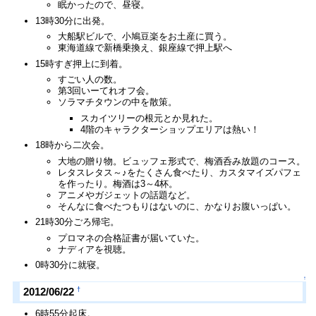
眠かったので、昼寝。
13時30分に出発。
大船駅ビルで、小鳩豆楽をお土産に買う。
東海道線で新橋乗換え、銀座線で押上駅へ
15時すぎ押上に到着。
すごい人の数。
第3回いーてれオフ会。
ソラマチタウンの中を散策。
スカイツリーの根元とか見れた。
4階のキャラクターショップエリアは熱い！
18時から二次会。
大地の贈り物。ビュッフェ形式で、梅酒呑み放題のコース。
レタスレタス～♪をたくさん食べたり、カスタマイズパフェ
を作ったり。梅酒は3～4杯。
アニメやガジェットの話題など。
そんなに食べたつもりはないのに、かなりお腹いっぱい。
21時30分ごろ帰宅。
プロマネの合格証書が届いていた。
ナディアを視聴。
0時30分に就寝。
↑
†
2012/06/22
6時55分起床。