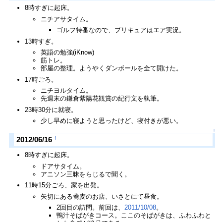
8時すぎに起床。
ニチアサタイム。
ゴルフ特番なので、プリキュアはエア実況。
13時すぎ。
英語の勉強(iKnow)
筋トレ。
部屋の整理。ようやくダンボールを全て開けた。
17時ごろ。
ニチヨルタイム。
先週末の鎌倉紫陽花観賞の紀行文を執筆。
23時30分に就寝。
少し早めに寝ようと思ったけど、寝付きが悪い。
↑
†
2012/06/16
8時すぎに起床。
ドアサタイム。
アニソン三昧をらじるで聞く。
11時15分ごろ、家を出発。
矢切にある蕎麦のお店、いさとにて昼食。
2回目の訪問。前回は、
2011/10/08
。
鴨汁そばがきコース。ここのそばがきは、ふわふわと