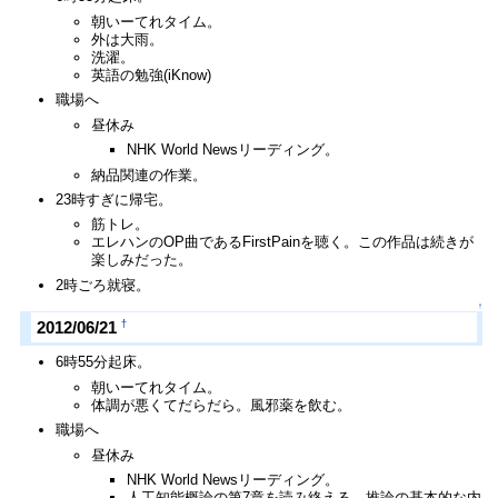
朝いーてれタイム。
外は大雨。
洗濯。
英語の勉強(iKnow)
職場へ
昼休み
NHK World Newsリーディング。
納品関連の作業。
23時すぎに帰宅。
筋トレ。
エレハンのOP曲であるFirstPainを聴く。この作品は続きが
楽しみだった。
2時ごろ就寝。
↑
†
2012/06/21
6時55分起床。
朝いーてれタイム。
体調が悪くてだらだら。風邪薬を飲む。
職場へ
昼休み
NHK World Newsリーディング。
人工知能概論の第7章を読み終える。推論の基本的な内