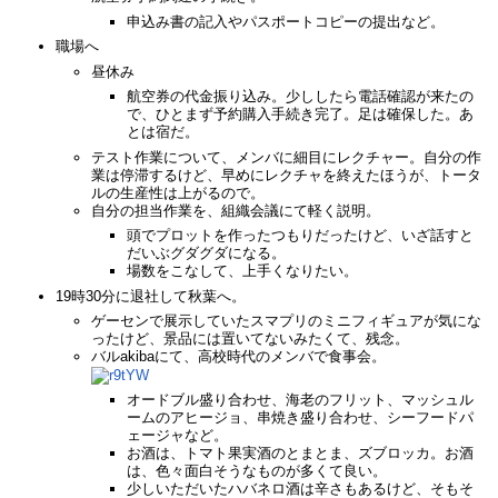
申込み書の記入やパスポートコピーの提出など。
職場へ
昼休み
航空券の代金振り込み。少ししたら電話確認が来たの
で、ひとまず予約購入手続き完了。足は確保した。あ
とは宿だ。
テスト作業について、メンバに細目にレクチャー。自分の作
業は停滞するけど、早めにレクチャを終えたほうが、トータ
ルの生産性は上がるので。
自分の担当作業を、組織会議にて軽く説明。
頭でプロットを作ったつもりだったけど、いざ話すと
だいぶグダグダになる。
場数をこなして、上手くなりたい。
19時30分に退社して秋葉へ。
ゲーセンで展示していたスマプリのミニフィギュアが気にな
ったけど、景品には置いてないみたくて、残念。
バルakibaにて、高校時代のメンバで食事会。
オードブル盛り合わせ、海老のフリット、マッシュル
ームのアヒージョ、串焼き盛り合わせ、シーフードパ
ェージャなど。
お酒は、トマト果実酒のとまとま、ズブロッカ。お酒
は、色々面白そうなものが多くて良い。
少しいただいたハバネロ酒は辛さもあるけど、そもそ