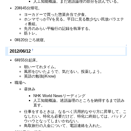
人工知能概論。まだ述語論理の部分を読んでいる。
20時45分帰宅。
ヨーカドーで買った惣菜弁当で夕食。
ホンマでっかTVを見る。平日に見る数少ない民放バラエテ
ィ番組。
先月のみらい平輪行の記録を執筆する。
筋トレ。
0時20分ごろ就寝。
↑
†
2012/06/12
6時55分起床。
朝いーてれタイム。
風邪をひいたようで、気だるい。投薬しよう。
英語の勉強(iKnow)
職場へ
昼休み
NHK World Newsリーディング
人工知能概論。述語論理のところを納得するまで読み
直す。
仕事をするときは、なるべく汎用的なやり方に昇華して、こ
なしたい。特化も必要だけど、特化に終始しては、バッドノ
ウハウとなってしまいかねない。
鳥取旅行の入金について、電話連絡を入れた。