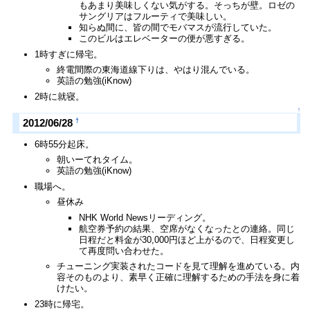
もあまり美味しくない気がする。そっちが壁。ロゼの
サングリアはフルーティで美味しい。
知らぬ間に、皆の間でモバマスが流行していた。
このビルはエレベーターの便が悪すぎる。
1時すぎに帰宅。
終電間際の東海道線下りは、やはり混んでいる。
英語の勉強(iKnow)
2時に就寝。
↑
†
2012/06/28
6時55分起床。
朝いーてれタイム。
英語の勉強(iKnow)
職場へ。
昼休み
NHK World Newsリーディング。
航空券予約の結果、空席がなくなったとの連絡。同じ
日程だと料金が30,000円ほど上がるので、日程変更し
て再度問い合わせた。
チューニング実装されたコードを見て理解を進めている。内
容そのものより、素早く正確に理解するための手法を身に着
けたい。
23時に帰宅。