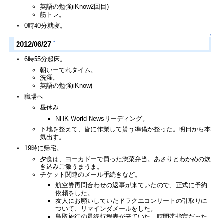
英語の勉強(iKnow2回目)
筋トレ。
0時40分就寝。
↑
†
2012/06/27
6時55分起床。
朝いーてれタイム。
洗濯。
英語の勉強(iKnow)
職場へ
昼休み
NHK World Newsリーディング。
下地を整えて、皆に作業して貰う準備が整った。明日から本
気出す。
19時に帰宅。
夕食は、ヨーカドーで買った惣菜弁当。あさりとわかめの炊
き込みご飯うまうま。
チケット関連のメール手続きなど。
航空券再問合わせの返事が来ていたので、正式に予約
依頼をした。
友人にお願いしていたドラクエコンサートの引取りに
ついて、リマインダメールをした。
鳥取旅行の最終行程表が来ていた。時間帯指定だった