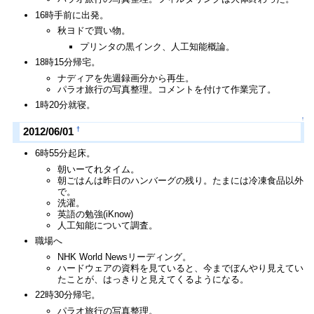
16時手前に出発。
秋ヨドで買い物。
プリンタの黒インク、人工知能概論。
18時15分帰宅。
ナディアを先週録画分から再生。
パラオ旅行の写真整理。コメントを付けて作業完了。
1時20分就寝。
↑
†
2012/06/01
6時55分起床。
朝いーてれタイム。
朝ごはんは昨日のハンバーグの残り。たまには冷凍食品以外
で。
洗濯。
英語の勉強(iKnow)
人工知能について調査。
職場へ
NHK World Newsリーディング。
ハードウェアの資料を見ていると、今までぼんやり見えてい
たことが、はっきりと見えてくるようになる。
22時30分帰宅。
パラオ旅行の写真整理。