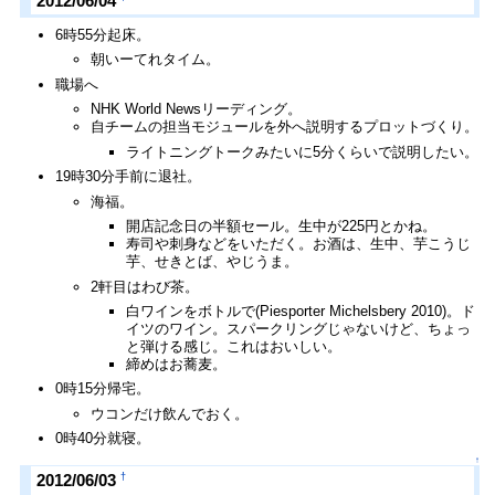
2012/06/04
6時55分起床。
朝いーてれタイム。
職場へ
NHK World Newsリーディング。
自チームの担当モジュールを外へ説明するプロットづくり。
ライトニングトークみたいに5分くらいで説明したい。
19時30分手前に退社。
海福。
開店記念日の半額セール。生中が225円とかね。
寿司や刺身などをいただく。お酒は、生中、芋こうじ
芋、せきとば、やじうま。
2軒目はわび茶。
白ワインをボトルで(Piesporter Michelsbery 2010)。ド
イツのワイン。スパークリングじゃないけど、ちょっ
と弾ける感じ。これはおいしい。
締めはお蕎麦。
0時15分帰宅。
ウコンだけ飲んでおく。
0時40分就寝。
↑
†
2012/06/03