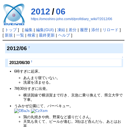
2012
/
06
https://omoshiro-joho.com/d/prof/diary_wiki/?2012/06
[
トップ
] [
編集
|
編集(GUI)
|
凍結
|
差分
|
履歴
|
添付
|
リロード
]
[
新規
|
一覧
|
検索
|
最終更新
|
ヘルプ
]
2012/06
†
↑
†
2012/06/30
6時すぎに起床。
あんまり寝ていない。
洗濯を済ませる。
7時30分すぎに出発。
横須賀線で横須賀まで行き、京急に乗り換えて、県立大学で
下車。
うみかぜ公園にて、バーベキュー。
鶏の丸焼きや肉、野菜など盛りだくさん。
天気も良くて、ビールが進む。3缶ほど呑んだら、あとはお
茶。