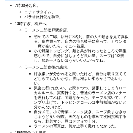
7時30分起床。
ニチアサタイム。
パラオ旅行記を執筆。
13時すぎ、松戸へ。
ラーメン二郎松戸駅前店。
初めての二郎。店外に3名列。前の人の動きを見て真似
る。食券買って、店内の待ち椅子に座って、カウンタ
ー席が空いたら、そこへ着席。
小で野菜トッピング。麺と具が終わったところで満腹
感なので、自分にはちょうど良い量。スープは1/3残
し。飲み干さないほうがいいんだってね。
ラーメン二郎食後の感想。
好き嫌いが分かれると聞いたけど、自分は取り立てて
どちらでもないかな。豚は程よい柔らかさでおいし
い。
気楽に行けばいい、と聞きつつ、緊張してしまうロー
カルルール。実際行くと、普通のラーメン店のマナー
を理解してれば、問題なかった。テーブル拭いて、ド
ンブリ上げて。トッピングコールは事前知識がないと
分かんないけど。
自分メモ。小で野菜ニンニク抜き、スープ飲まなきゃ
ちょうど良い程度。画的なものを求めて次回挑戦する
なら、野菜マシ。豚はデフォで十分。
ラーメンの写真は、何か上手く撮れてなかった。
15時30分ごろ帰宅。