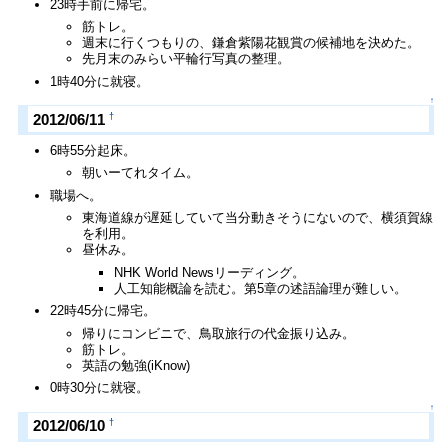
23時手前に帰宅。
筋トレ。
週末に行くつもりの、鎌倉紫陽花観賞の候補地を決めた。
先月末のみらい平輪行写真の整理。
1時40分に就寝。
↑
†
2012/06/11
6時55分起床。
朝いーてれタイム。
職場へ。
東海道線が遅延していて当分動きそうにないので、横須賀線
を利用。
昼休み。
NHK World Newsリーディング。
人工知能概論を読む。第5章の述語論理が難しい。
22時45分に帰宅。
帰りにコンビニで、鳥取旅行の代金振り込み。
筋トレ。
英語の勉強(iKnow)
0時30分に就寝。
↑
†
2012/06/10