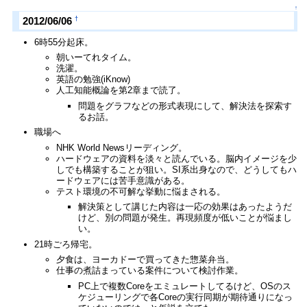
↑
†
2012/06/06
6時55分起床。
朝いーてれタイム。
洗濯。
英語の勉強(iKnow)
人工知能概論を第2章まで読了。
問題をグラフなどの形式表現にして、解決法を探索す
るお話。
職場へ
NHK World Newsリーディング。
ハードウェアの資料を淡々と読んでいる。脳内イメージを少
しでも構築することが狙い。SI系出身なので、どうしてもハ
ードウェアには苦手意識がある。
テスト環境の不可解な挙動に悩まされる。
解決策として講じた内容は一応の効果はあったようだ
けど、別の問題が発生。再現頻度が低いことが悩まし
い。
21時ごろ帰宅。
夕食は、ヨーカドーで買ってきた惣菜弁当。
仕事の煮詰まっている案件について検討作業。
PC上で複数Coreをエミュレートしてるけど、OSのス
ケジューリングで各Coreの実行同期が期待通りになっ