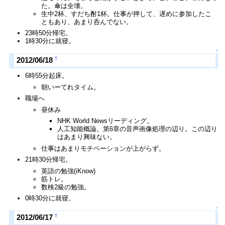
た。傘は全壊。
生中2杯、すだち酎1杯。仕事が押して、遅めに参加したこ
ともあり、あまり呑んでない。
23時50分帰宅。
1時30分に就寝。
↑
†
2012/06/18
6時55分起床。
朝いーてれタイム。
職場へ
昼休み
NHK World Newsリーディング。
人工知能概論。第6章の音声画像処理の辺り。この辺り
はあまり興味ない。
仕事はあまりモチベーションが上がらず。
21時30分帰宅。
英語の勉強(iKnow)
筋トレ。
数検2級の勉強。
0時30分に就寝。
↑
†
2012/06/17