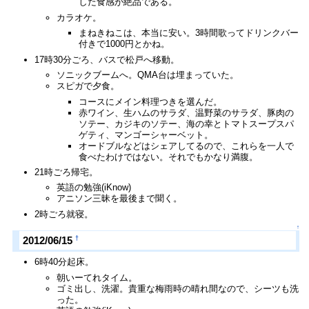
した食感が絶品である。
カラオケ。
まねきねこは、本当に安い。3時間歌ってドリンクバー
付きで1000円とかね。
17時30分ごろ、バスで松戸へ移動。
ソニックブームへ。QMA台は埋まっていた。
スピガで夕食。
コースにメイン料理つきを選んだ。
赤ワイン、生ハムのサラダ、温野菜のサラダ、豚肉の
ソテー、カジキのソテー、海の幸とトマトスープスパ
ゲティ、マンゴーシャーベット。
オードブルなどはシェアしてるので、これらを一人で
食べたわけではない。それでもかなり満腹。
21時ごろ帰宅。
英語の勉強(iKnow)
アニソン三昧を最後まで聞く。
2時ごろ就寝。
↑
†
2012/06/15
6時40分起床。
朝いーてれタイム。
ゴミ出し、洗濯。貴重な梅雨時の晴れ間なので、シーツも洗
った。