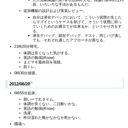
容。いろいろな手法があるもんだ。
追加機能の設計および実装レビュー。
自分は潜在デバッグにおいて、こういう状態が生じた
らマズイというケースを挙げて、そういう状態に持っ
ていくためのお膳立てが出来るか、というやり方をす
る。
潜在デバッグ、顕在デバッグ、テスト、同じバグ潰し
でも、それぞれ適したアプローチが異なる。
21時20分帰宅。
体調は良くなった気がする。
英語の勉強(iKnow)
まどマギ最終回を視聴。
筋トレ。
0時30分就寝。
↑
†
2012/06/20
6時55分起床。
朝いーてれタイム。
体調が良くない。二日酔いかな。
英語の勉強(iKnow)
洗濯。
昨日濡れた靴がなかなか乾かない。
職場へ