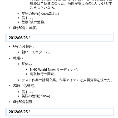
往路は早朝便になった。時間が増えるのはいいけど早
起きつらいなあ。
英語の勉強(iKnow2回目)
筋トレ。
数検2級の勉強。
0時30分に就寝。
↑
†
2012/06/26
6時55分起床。
朝いーてれタイム。
職場へ
昼休み
NHK World Newsリーディング。
鳥取旅行の調査。
テスト作業の計画立案。作業アイテムと人員分担を決めた。
23時ごろ帰宅。
筋トレ。
英語の勉強(iKnow)
0時30分就寝。
↑
†
2012/06/25