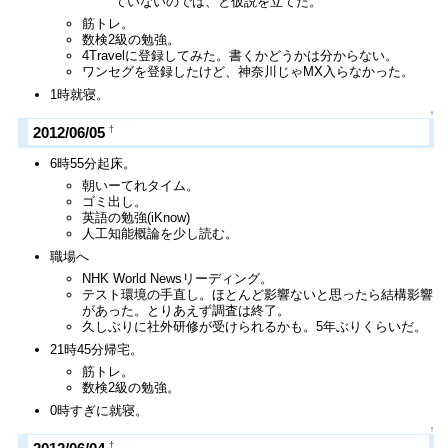
ていないのでは、と仮説を立てた。
筋トレ。
数検2級の勉強。
4Travelに登録してみた。書くかどうかは分からない。
ワンセグを登録したけど、神奈川じゃMX入らなかった。
1時就寝。
↑
†
2012/06/05
6時55分起床。
朝いーてれタイム。
ゴミ出し。
英語の勉強(iKnow)
人工知能概論を少し読む。
職場へ
NHK World Newsリーディング。
テスト環境の手直し。ほとんど影響ないと思ったら結構影響
があった。とりあえず調査は終了。
久しぶりに社外研修が受けられるかも。5年ぶりくらいだ。
21時45分帰宅。
筋トレ。
数検2級の勉強。
0時すぎに就寝。
↑
†