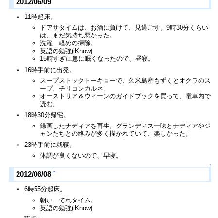
2012/06/09
11時起床。
ドアサタイムは、お酒に負けて、見過ごす。9時30分くらい
は、まだ気持ち悪かった。
洗濯、軽めの掃除。
英語の勉強(iKnow)
15時すぎに急に眠くなったので、昼寝。
16時手前に出発。
スープストックトーキョーで、久米島産もずくとオクラのス
ープ、チリコンカルネ。
オーストリア＆ウィーンのガイドブックを買って、電車内で
読む。
18時30分帰宅。
録画したナディアを再生。グランディス一味とナディアやジ
ャンたちとの絡みが多く描かれていて、楽しかった。
23時手前に就寝。
体調が良くないので、早寝。
↑
†
2012/06/08
6時55分起床。
朝いーてれタイム。
英語の勉強(iKnow)