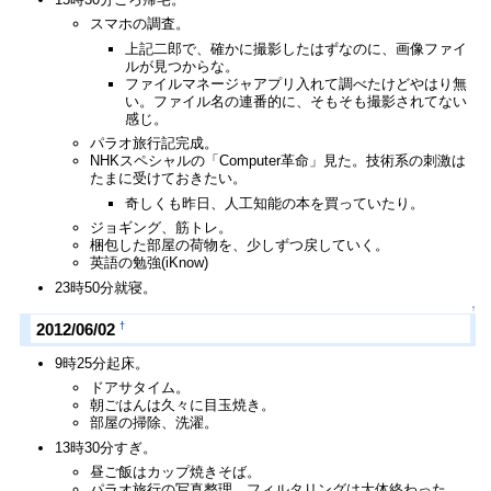
スマホの調査。
上記二郎で、確かに撮影したはずなのに、画像ファイ
ルが見つからな。
ファイルマネージャアプリ入れて調べたけどやはり無
い。ファイル名の連番的に、そもそも撮影されてない
感じ。
パラオ旅行記完成。
NHKスペシャルの「Computer革命」見た。技術系の刺激は
たまに受けておきたい。
奇しくも昨日、人工知能の本を買っていたり。
ジョギング、筋トレ。
梱包した部屋の荷物を、少しずつ戻していく。
英語の勉強(iKnow)
23時50分就寝。
↑
†
2012/06/02
9時25分起床。
ドアサタイム。
朝ごはんは久々に目玉焼き。
部屋の掃除、洗濯。
13時30分すぎ。
昼ご飯はカップ焼きそば。
パラオ旅行の写真整理。フィルタリングは大体終わった。