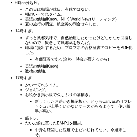
6時55分起床。
この日は職場が休日。有休ではない。
朝のいーてれタイム。
英語の勉強(iKnow、NHK World Newsリーディング)
夏の旅行の調査。航空券の問合せをした。
14時すぎ。
ずっと風邪気味で、自然治癒したかったけどなかなか回復し
ないので、観念して風邪薬を飲んだ。
職場に提出するため、プロマネの合格証書のコピーをPDF化
した。
有価証券である(合格一時金が貰えるから)
英語の勉強(iKnow)
数検の勉強。
17時すぎ
夕いーてれタイム。
ジョギング。
お絵かき掲示板で久しぶりの落描き。
新しくしたお絵かき掲示板が、どうもCanvasのリフレ
ッシュが上手くいかないケースがあるようで、使い勝
手が悪い。
筋トレ。
だいぶ前に買ったEM-P1を開封。
中身を確認した程度でまだいじれてない。今週末こ
そ。