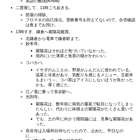
英語の勉強(iKnow)
二度寝して、11時ごろ起きる。
部屋の掃除。
プロマネの自己採点。受験番号を控えてないので、合否確認
は夜までお預け。
13時すぎ、鎌倉へ紫陽花鑑賞。
北鎌倉から電車で鎌倉駅まで。
妙本寺。
紫陽花はそれほど色づいていなかった。
境内にいた薄茶と焦茶の猫がかわいい。
コバカバ。
イサダのムニエル。野菜がふんだんに使われている。
温菜と冷菜があり、気配りを感じるメニュー。五穀米
もまいう～。コバ茶はアイスにしないほうが良かった
かも。薄く感じた。
江ノ電に乗って長谷駅へ。
光則寺。
紫陽花は、数年前に病気の蔓延で駄目になってしまっ
たらしい。代わりに鉢植えの紫陽花がたくさん置いて
あった。
でも、土の牢に向かう階段脇には、見事な紫陽花があ
った。
長谷寺は入場45分待ちだったので、止めた。平日なの
に……