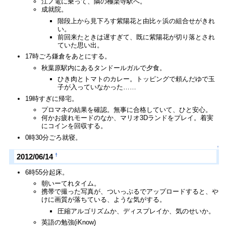
江ノ電に乗って、隣の極楽寺駅へ。
成就院。
階段上から見下ろす紫陽花と由比ヶ浜の組合せがきれ
い。
前回来たときは遅すぎて、既に紫陽花が切り落とされ
ていた思い出。
17時ごろ鎌倉をあとにする。
秋葉原駅内にあるタンドールガルで夕食。
ひき肉とトマトのカレー。トッピングで頼んだゆで玉
子が入っていなかった……
19時すぎに帰宅。
プロマネの結果を確認。無事に合格していて、ひと安心。
何かお疲れモードのなか、マリオ3Dランドをプレイ。着実
にコインを回収する。
0時30分ごろ就寝。
↑
†
2012/06/14
6時55分起床。
朝いーてれタイム。
携帯で撮った写真が、ついっぷるでアップロードすると、や
けに画質が落ちている、ような気がする。
圧縮アルゴリズムか、ディスプレイか、気のせいか。
英語の勉強(iKnow)