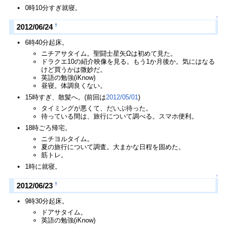
0時10分すぎ就寝。
↑
†
2012/06/24
6時40分起床。
ニチアサタイム。聖闘士星矢Ωは初めて見た。
ドラクエ10の紹介映像を見る。もう1か月後か。気にはなる
けど買うかは微妙だ。
英語の勉強(iKnow)
昼寝。体調良くない。
15時すぎ、散髪へ。(前回は
2012/05/01
)
タイミングが悪くて、だいぶ待った。
待っている間は、旅行について調べる。スマホ便利。
18時ごろ帰宅。
ニチヨルタイム。
夏の旅行について調査。大まかな日程を固めた。
筋トレ。
1時に就寝。
↑
†
2012/06/23
9時30分起床。
ドアサタイム。
英語の勉強(iKnow)