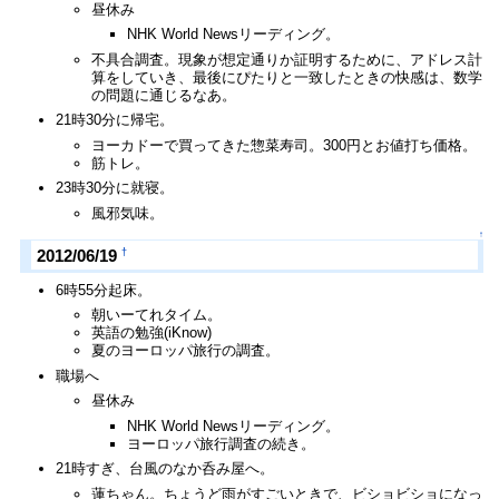
昼休み
NHK World Newsリーディング。
不具合調査。現象が想定通りか証明するために、アドレス計
算をしていき、最後にぴたりと一致したときの快感は、数学
の問題に通じるなあ。
21時30分に帰宅。
ヨーカドーで買ってきた惣菜寿司。300円とお値打ち価格。
筋トレ。
23時30分に就寝。
風邪気味。
↑
†
2012/06/19
6時55分起床。
朝いーてれタイム。
英語の勉強(iKnow)
夏のヨーロッパ旅行の調査。
職場へ
昼休み
NHK World Newsリーディング。
ヨーロッパ旅行調査の続き。
21時すぎ、台風のなか呑み屋へ。
蓮ちゃん。ちょうど雨がすごいときで、ビショビショになっ