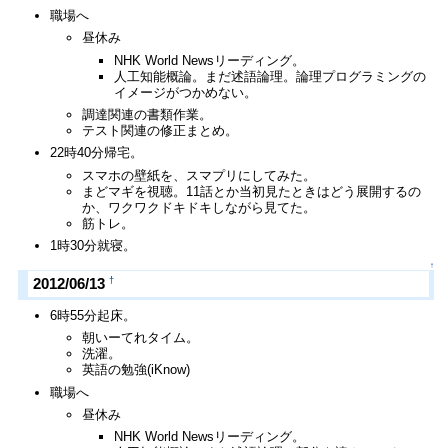
職場へ
昼休み
NHK World Newsリーディング。
人工知能概論。まだ述語論理。論理プログラミングの
イメージがつかめない。
調達関連の書類作業。
テスト関連の修正まとめ。
22時40分帰宅。
スマホの壁紙を、スマプリにしてみた。
まどマギを視聴。11話とか当初見たときはどう展開するの
か、ワクワクドキドキしながら見てた。
筋トレ。
1時30分就寝。
↑
†
2012/06/13
6時55分起床。
朝いーてれタイム。
洗濯。
英語の勉強(iKnow)
職場へ
昼休み
NHK World Newsリーディング。