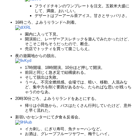
フライドチキンのワンプレートを注文。五穀米大盛に
して、満腹。おいしい。
デザートはプーアール茶アイス。甘さとサッパリさ。
16時ごろ、よみうりランドへ到着。
園内に入って下見。
開演前に、レーザーアスレチックを遊んでみたかったけど、
そこそこ待ちそうだったので、断念。
売店でトッティを買って腹ごしらえ。
夜の遊園地からの脱出。
17時開場、18時開演。10分ほど押して開演。
前回と同じく急ぎ足で結構疲れる。
そして脱出は失敗。
うーん、不完全燃焼感。会場では、暗い、移動、人混みな
ど、集中力を削ぐ要因があるから、たらればな思いが残っち
ゃうのかなあ。
20時30分ごろ、よみうりランドをあとにする。
帰りは小田急から。バスはたくさん行列していたけど、意外
と早く流れた。
新宿いかセンターにて夕食＆反省会。
イカ刺し、にぎり寿司、魚チャーハンなど。
お酒は、グレープフルーツサワー、梅干しハイ。