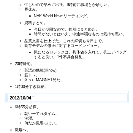
忙しいので早めに出社。9時前に職場とか珍しい。
昼休み。
NHK World Newsリーディング。
資料まとめ。
今日が期限なので、強引にまとめた。
時間がないとはいえ、中途半端なものは気持ち悪い。
品質文書を仕上げた。これの締切も今日まで。
既存モデルの修正に対するコードレビュー。
気になるロジックは、具体値を入れて、机上デバッグ
すると良い。1件不具合発見。
23時帰宅。
英語の勉強(iKnow)
筋トレ。
久々にMAGNET見た。
1時30分すぎ就寝。
↑
†
2012/10/04
6時55分起床。
朝いーてれタイム。
洗濯。
何だか風邪っぽい。
職場へ。