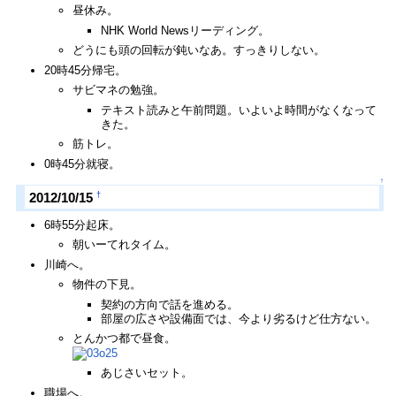
昼休み。
NHK World Newsリーディング。
どうにも頭の回転が鈍いなあ。すっきりしない。
20時45分帰宅。
サビマネの勉強。
テキスト読みと午前問題。いよいよ時間がなくなって
きた。
筋トレ。
0時45分就寝。
↑
†
2012/10/15
6時55分起床。
朝いーてれタイム。
川崎へ。
物件の下見。
契約の方向で話を進める。
部屋の広さや設備面では、今より劣るけど仕方ない。
とんかつ都で昼食。
あじさいセット。
職場へ。