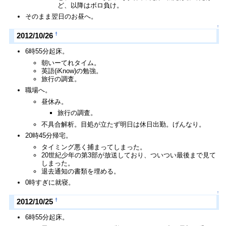
ど、以降はボロ負け。
そのまま翌日のお昼へ。
↑
†
2012/10/26
6時55分起床。
朝いーてれタイム。
英語(iKnow)の勉強。
旅行の調査。
職場へ。
昼休み。
旅行の調査。
不具合解析。目処が立たず明日は休日出勤。げんなり。
20時45分帰宅。
タイミング悪く捕まってしまった。
20世紀少年の第3部が放送しており、ついつい最後まで見て
しまった。
退去通知の書類を埋める。
0時すぎに就寝。
↑
†
2012/10/25
6時55分起床。