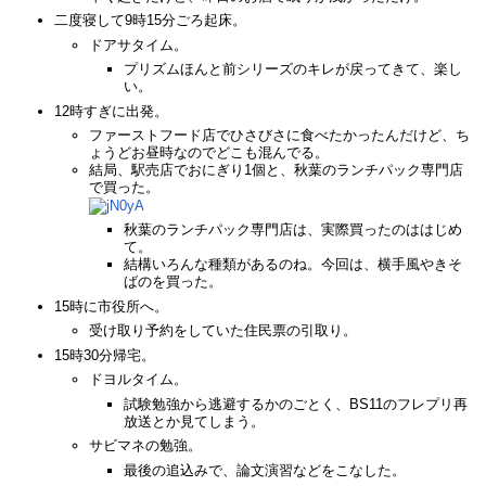
二度寝して9時15分ごろ起床。
ドアサタイム。
プリズムほんと前シリーズのキレが戻ってきて、楽し
い。
12時すぎに出発。
ファーストフード店でひさびさに食べたかったんだけど、ち
ょうどお昼時なのでどこも混んでる。
結局、駅売店でおにぎり1個と、秋葉のランチパック専門店
で買った。
秋葉のランチパック専門店は、実際買ったのははじめ
て。
結構いろんな種類があるのね。今回は、横手風やきそ
ばのを買った。
15時に市役所へ。
受け取り予約をしていた住民票の引取り。
15時30分帰宅。
ドヨルタイム。
試験勉強から逃避するかのごとく、BS11のフレプリ再
放送とか見てしまう。
サビマネの勉強。
最後の追込みで、論文演習などをこなした。