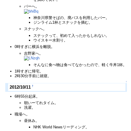
バーへ。
神奈川県警そばの、廃バスを利用したバー。
ジンライム1杯とスナックを摘む。
スナックへ。
スナックって、初めて入ったかもしれない。
ウイスキー水割り。
0時すぎに横浜を離脱。
吉野家へ。
そんなに食べ物は食べてなかったので、軽く牛丼1杯。
1時すぎに帰宅。
2時30分手前に就寝。
↑
†
2012/10/11
6時55分起床。
朝いーてれタイム。
洗濯。
職場へ。
昼休み。
NHK World Newsリーディング。