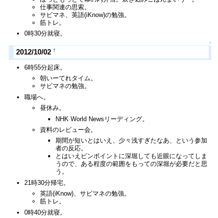
仕事関連の思索。
サビマネ、英語(iKnow)の勉強。
筋トレ。
0時30分就寝。
↑
†
2012/10/02
6時55分起床。
朝いーてれタイム。
サビマネの勉強。
職場へ。
昼休み。
NHK World Newsリーディング。
資料のレビュー会。
期間が短いとはいえ、少々浅すぎたなあ、という参加
者の反応。
とはいえピンポイントに深堀しても近眼になってしま
うので、ある程度の範囲をもっての深堀が必要だと思
う。
21時30分帰宅。
英語(iKnow)、サビマネの勉強。
筋トレ。
0時40分就寝。