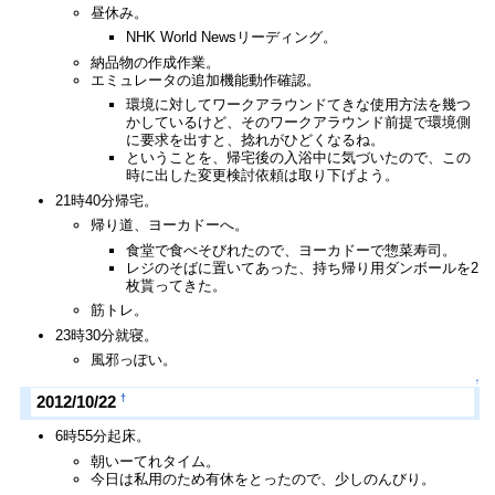
昼休み。
NHK World Newsリーディング。
納品物の作成作業。
エミュレータの追加機能動作確認。
環境に対してワークアラウンドてきな使用方法を幾つ
かしているけど、そのワークアラウンド前提で環境側
に要求を出すと、捻れがひどくなるね。
ということを、帰宅後の入浴中に気づいたので、この
時に出した変更検討依頼は取り下げよう。
21時40分帰宅。
帰り道、ヨーカドーへ。
食堂で食べそびれたので、ヨーカドーで惣菜寿司。
レジのそばに置いてあった、持ち帰り用ダンボールを2
枚貰ってきた。
筋トレ。
23時30分就寝。
風邪っぽい。
↑
†
2012/10/22
6時55分起床。
朝いーてれタイム。
今日は私用のため有休をとったので、少しのんびり。