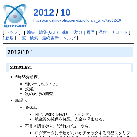
2012
/
10
https://omoshiro-joho.com/d/prof/diary_wiki/?2012/10
[
トップ
] [
編集
|
編集(GUI)
|
凍結
|
差分
|
履歴
|
添付
|
リロード
]
[
新規
|
一覧
|
検索
|
最終更新
|
ヘルプ
]
2012/10
†
↑
†
2012/10/31
6時55分起床。
朝いーてれタイム。
洗濯。
次の旅行の調査。
職場へ。
昼休み。
NHK World Newsリーディング。
航空券の確保を確認。入金を済ませる。
不具合調査やら、設計レビューやら。
ログデータに矛盾がないかチェックする簡易スクリプ