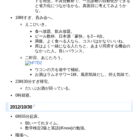
トを用意。不具合解析で、一次診断の自動化ができる
と省力化につながるかも。真面目に考えてみようか
な。
18時すぎ、呑み会へ。
えこひいき。
食べ放題、飲み放題。
ビール数杯、日本酒「豪快」を3～4合。
満腹。よく食べる人なら、コスパはかなりいいね。
席はよく一緒になる人たちと、あまり同席する機会の
なかった人。良いバランス。
二軒目、あじたろう。
ウコンの力を途中で補給。
お酒はラムネサワー1杯。風邪気味だし、抑え気味で。
23時30分すぎ帰宅。
だいぶお酒が回っている。
0時就寝。
↑
†
2012/10/30
6時55分起床。
朝いーてれタイム。
数学検定2級と英語(iKnow)の勉強。
職場へ。