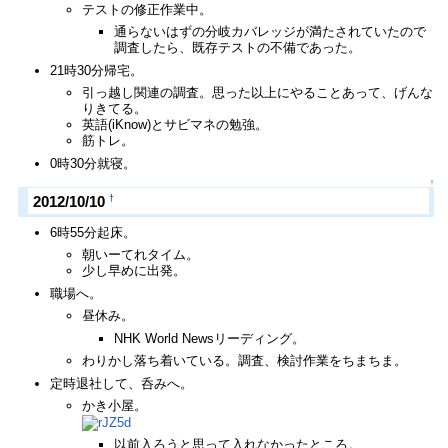
テストの修正作業中。
通らないはずの分岐カバレッジが満たされていたので
調査したら、既存テストの不備であった。
21時30分帰宅。
引っ越し関連の調査。思った以上にやることあって、げんな
りきてる。
英語(iKnow)とサビマネの勉強。
筋トレ。
0時30分就寝。
↑
†
2012/10/10
6時55分起床。
朝いーてれタイム。
少し早めに出発。
職場へ。
昼休み。
NHK World Newsリーディング。
わりかし落ち着いている。調査、検討作業をちまちま。
定時退社して、呑みへ。
かき小屋。
以前入ろうと思って入れなかったところ。