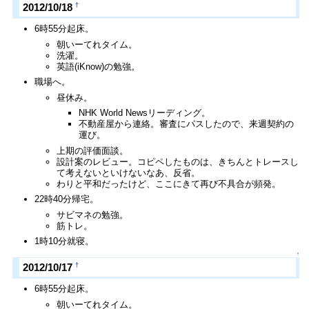
†
2012/10/18
6時55分起床。
朝いーてれタイム。
洗濯。
英語(iKnow)の勉強。
職場へ。
昼休み。
NHK World Newsリーディング。
不動産屋から連絡。審査にパスしたので、来週契約の
運び。
上期の評価面談。
設計案のレビュー。コピペしたものは、きちんとトレースし
て考えないといけないなあ、反省。
わりと平和だったけど、ここにきて再び不具合が頻発。
22時40分帰宅。
サビマネの勉強。
筋トレ。
1時10分就寝。
↑
†
2012/10/17
6時55分起床。
朝いーてれタイム。