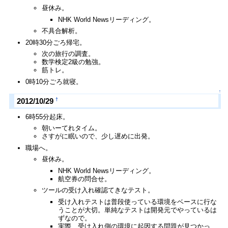
昼休み。
NHK World Newsリーディング。
不具合解析。
20時30分ごろ帰宅。
次の旅行の調査。
数学検定2級の勉強。
筋トレ。
0時10分ごろ就寝。
↑
†
2012/10/29
6時55分起床。
朝いーてれタイム。
さすがに眠いので、少し遅めに出発。
職場へ。
昼休み。
NHK World Newsリーディング。
航空券の問合せ。
ツールの受け入れ確認てきなテスト。
受け入れテストは普段使っている環境をベースに行な
うことが大切。単純なテストは開発元でやっているは
ずなので。
実際、受け入れ側の環境に起因する問題が見つかっ