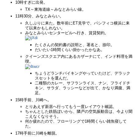
10時すぎに出発。
TX～東海道線～みなとみらい線。
11時30分、みなとみらい。
久しぶりに来た。数年前にET見学で、パシフィコ横浜に来
て以来かもしれない。
みなとみらいセンタービルへ行き、賃貸契約。
たくさんの契約書の説明と、署名と、捺印。
だいたい1時間くらい掛かったかなあ。
クイーンズスクエア内にあるカザーナにて、インド料理を満
喫。
ちょうどランチバイキングやっていたけど、デラック
スセットを選んだ。
二種類のカレー、サフランライス、ナン、フライドチ
キン、サラダ、ラッシーなどが出て、かなり満腹、満
足。
15時手前、川崎へ。
とりあえず新居へ行ってもう一度レイアウト確認。
ちゃんとした鉄筋ぽいから、隣戸の空気振動音は、今より聞
こえなくなりそう。
何か疲れたので、フローリングで1時間くらい雑魚寝して
た。
17時手前に川崎を離脱。