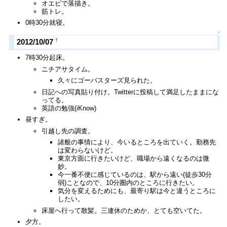
オエビで落描き。
筋トレ。
0時30分就寝。
↑
†
2012/10/07
7時30分起床。
ニチアサタイム。
久々にゴーバスターズ見られた。
日記への写真貼り付け。Twitterに投稿して満足したままにな
ってる。
英語の勉強(iKnow)
昼すぎ。
引越し先の調査。
諸般の事情により、今いるところを出ていく。勤務先
は変わらないけど。
東京方面に行きたいけど、職場から遠くなるのは微
妙。
今一番不便に感じているのは、駅から遠い(徒歩30分
弱)ことなので、10分圏内のところに行きたい。
気分を変えるためにも、最寄り駅は今と違うところに
したい。
床屋へ行って散髪。三連休のためか、とても空いてた。
夕方。