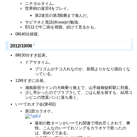
ニチヨルタイム。
世界樹の迷宮4をプレイ。
第2迷宮の第3階層まで進んだ。
サビマネと英語(iKnow)の勉強。
BS11で中二病を視聴。続けて見るかも。
0時40分就寝。
↑
†
2012/10/06
8時30分すぎ起床。
ドアサタイム。
プリズムがテコ入れなのか、前期よりかなり面白くな
っている。
12時すぎに出発。
湘南新宿ラインの大崎乗り換えで、山手線御徒町駅に到着。
少し早かったのでブラブラして、ごはん処を探すも、結局コ
ンビニの惣菜パンに落ち着く。
いーてれオフ会(第4回)
第1部カラオケ。
最初の数ターンがいーてれ関連で埋め尽くされて、爽
快。こんなのいーてれソングをカラオケで歌ったの
は、初めてである。