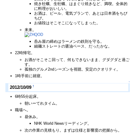
焼き牡蠣、生牡蠣、はまぐり焼きなど、満喫。全体的
に料理がおいしい。
お酒は、ビール、電気ブランで、あとは日本酒をちび
ちび。
お値段はそこそこになってしまった。
来来。
呑み屋の締めはラーメンの鉄則を守る。
細麺ストレートの醤油ベース、だったかな。
22時帰宅。
お酒がそこそこ回って、何もできないまま、グダグダと過ご
す。
孤独のグルメ2ndシーズンを視聴。安定のクオリティ。
1時手前に就寝。
↑
†
2012/10/09
6時55分起床。
朝いーてれタイム。
職場へ。
昼休み。
NHK World Newsリーディング。
次の作業の見積もり。まずは仕様と影響度の把握から。