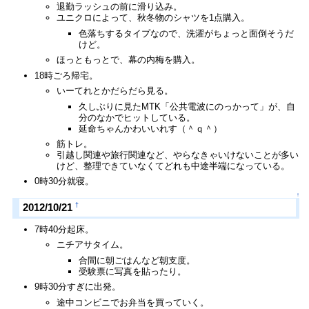
退勤ラッシュの前に滑り込み。
ユニクロによって、秋冬物のシャツを1点購入。
色落ちするタイプなので、洗濯がちょっと面倒そうだ
けど。
ほっともっとで、幕の内梅を購入。
18時ごろ帰宅。
いーてれとかだらだら見る。
久しぶりに見たMTK「公共電波にのっかって」が、自
分のなかでヒットしている。
延命ちゃんかわいいれす（＾ｑ＾）
筋トレ。
引越し関連や旅行関連など、やらなきゃいけないことが多い
けど、整理できていなくてどれも中途半端になっている。
0時30分就寝。
↑
†
2012/10/21
7時40分起床。
ニチアサタイム。
合間に朝ごはんなど朝支度。
受験票に写真を貼ったり。
9時30分すぎに出発。
途中コンビニでお弁当を買っていく。