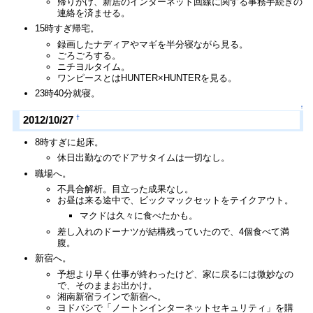
帰りがけ、新居のインターネット回線に関する事務手続きの
連絡を済ませる。
15時すぎ帰宅。
録画したナディアやマギを半分寝ながら見る。
ごろごろする。
ニチヨルタイム。
ワンピースとはHUNTER×HUNTERを見る。
23時40分就寝。
↑
†
2012/10/27
8時すぎに起床。
休日出勤なのでドアサタイムは一切なし。
職場へ。
不具合解析。目立った成果なし。
お昼は来る途中で、ビックマックセットをテイクアウト。
マクドは久々に食べたかも。
差し入れのドーナツが結構残っていたので、4個食べて満
腹。
新宿へ。
予想より早く仕事が終わったけど、家に戻るには微妙なの
で、そのままお出かけ。
湘南新宿ラインで新宿へ。
ヨドバシで「ノートンインターネットセキュリティ」を購