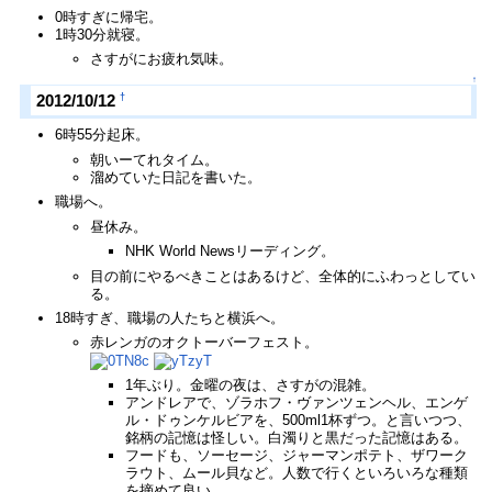
0時すぎに帰宅。
1時30分就寝。
さすがにお疲れ気味。
↑
†
2012/10/12
6時55分起床。
朝いーてれタイム。
溜めていた日記を書いた。
職場へ。
昼休み。
NHK World Newsリーディング。
目の前にやるべきことはあるけど、全体的にふわっとしてい
る。
18時すぎ、職場の人たちと横浜へ。
赤レンガのオクトーバーフェスト。
1年ぶり。金曜の夜は、さすがの混雑。
アンドレアで、ゾラホフ・ヴァンツェンヘル、エンゲ
ル・ドゥンケルビアを、500ml1杯ずつ。と言いつつ、
銘柄の記憶は怪しい。白濁りと黒だった記憶はある。
フードも、ソーセージ、ジャーマンポテト、ザワーク
ラウト、ムール貝など。人数で行くといろいろな種類
を摘めて良い。