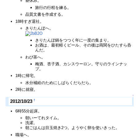
昼休み。
旅行の行程を練る。
品質文書を作成する。
18時すぎ退社。
きりたんぽへ。
きりたんぽ鍋をつつく年に一度の集まり。
お酒は、最初軽くビール、その後は両関をひたすら呑
んだ。
わび茶へ。
梅酒、杏子酒、カシスウーロン。守りのラインナッ
プ。
1時に帰宅。
水分補給のためにしばらくだらだら。
2時に就寝。
↑
†
2012/10/23
6時55分起床。
朝いーてれタイム。
洗濯。
朝ごはんは目玉焼き2つ。ようやく卵を使いきった。
職場へ。