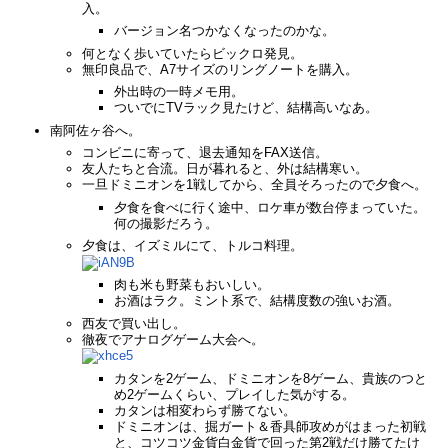
入。
バージョン名つかなくなったのかな。
何となく歩いていたらビックロ発見。
無印良品で、A7サイズのリングノートを購入。
外出時の一時メモ用。
ついでにTVラック見たけど、結構高いなあ。
南阿佐ヶ谷へ。
コンビニに寄って、退去通知をFAX送信。
友人たちと合流。日が暮れると、外は結構寒い。
一旦ドミニオンを1戦してから、全員そろったので夕食へ。
夕食を食べに行く途中、ロケ車が数台停まっていた。
何の撮影だろう。
夕食は、イズミルにて、トルコ料理。
肉も米も野菜もおいしい。
お酒はラク。ミント系で、結構度数の強いお酒。
西友で買い出し。
徹夜でアナログゲーム大会へ。
カタンを2ゲーム、ドミニオンを8ゲーム、貴族のつと
め2ゲームくらい、プレイした気がする。
カタンは相変わらず勝てない。
ドミニオンは、掘ガート＆香具師攻めがはまった初戦
と、コツコツ金貨白金貨で回った第2戦だけ勝てたけ