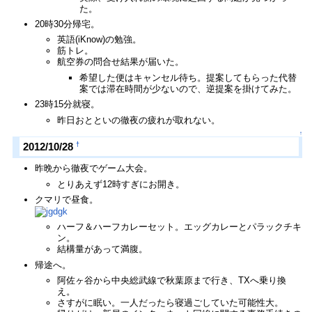
た。
20時30分帰宅。
英語(iKnow)の勉強。
筋トレ。
航空券の問合せ結果が届いた。
希望した便はキャンセル待ち。提案してもらった代替
案では滞在時間が少ないので、逆提案を掛けてみた。
23時15分就寝。
昨日おとといの徹夜の疲れが取れない。
↑
†
2012/10/28
昨晩から徹夜でゲーム大会。
とりあえず12時すぎにお開き。
クマリで昼食。
ハーフ＆ハーフカレーセット。エッグカレーとパラックチキ
ン。
結構量があって満腹。
帰途へ。
阿佐ヶ谷から中央総武線で秋葉原まで行き、TXへ乗り換
え。
さすがに眠い。一人だったら寝過ごしていた可能性大。