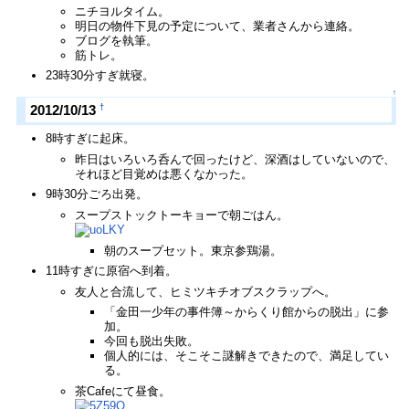
ニチヨルタイム。
明日の物件下見の予定について、業者さんから連絡。
ブログを執筆。
筋トレ。
23時30分すぎ就寝。
↑
†
2012/10/13
8時すぎに起床。
昨日はいろいろ呑んで回ったけど、深酒はしていないので、
それほど目覚めは悪くなかった。
9時30分ごろ出発。
スープストックトーキョーで朝ごはん。
朝のスープセット。東京参鶏湯。
11時すぎに原宿へ到着。
友人と合流して、ヒミツキチオブスクラップへ。
「金田一少年の事件簿～からくり館からの脱出」に参
加。
今回も脱出失敗。
個人的には、そこそこ謎解きできたので、満足してい
る。
茶Cafeにて昼食。