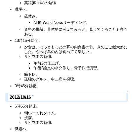
英語(iKnow)の勉強
職場へ。
昼休み。
NHK World Newsリーディング。
資料の推敲。具体的に考えてみると、見えてくることも多々
ある。
18時15分帰宅。
夕食は、ほっともっとの幕の内弁当の竹。きのこご飯大盛に
した。やっぱ幕の内は食べてて楽しい。
サビマネの勉強。
午前2の仕上げ。
午後2論文のネタ作り、骨子作成演習。
筋トレ。
孤独のグルメ、中二病を視聴。
0時45分就寝。
↑
†
2012/10/16
6時55分起床。
朝いーてれタイム。
洗濯。
サビマネの勉強。
職場へ。