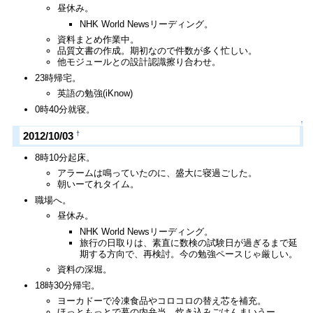
昼休み。
NHK World Newsリーディング。
資料まとめ作業中。
品質文書の作成。期初なので件数が多く忙しい。
他モジュールとの設計認識擦り合わせ。
23時帰宅。
英語の勉強(iKnow)
0時40分就寝。
↑
†
2012/10/03
8時10分起床。
アラームは鳴っていたのに、盛大に寝過ごした。
朝いーてれタイム。
職場へ。
昼休み。
NHK World Newsリーディング。
旅行の日取りは、素直に数検の試験日が過ぎるまで延
期する方向で、再検討。今の勉強ペースじゃ厳しい。
資料の深堀。
18時30分帰宅。
ヨーカドーで冷凍食品やコロコロの替え芯を補充。
ほっともっとで幕の内弁当。炊き込みごはんまいうー。