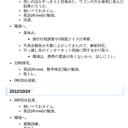
思いのほかすっきりと目覚めた。ウコンの力を最初に呑んだ
効果だろうか。
朝いーてれタイム。
英語(iKnow)の勉強。
洗濯。
職場へ。
昼休み。
旅行行程調査や2画面クイズの考察。
不具合報告が大量に上がってきたので、解析対応。
引っ越し先のインターネット回線に関するやり取り。
職場は、携帯の電波が良くないから、話しにくい。
22時帰宅。
英語(iKnow)、数学検定2級の勉強。
筋トレ。
0時30分就寝。
↑
†
2012/10/24
6時55分起床。
朝いーてれタイム。
英語(iKnow)の勉強。
職場へ。
避難訓練。