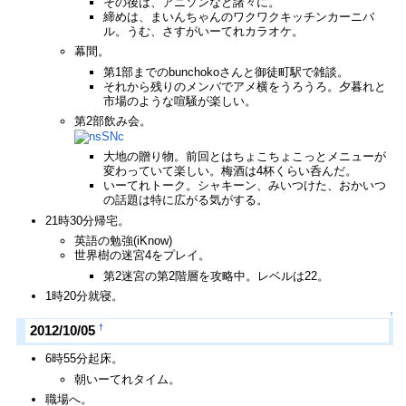
その後は、アニソンなど諸々に。
締めは、まいんちゃんのワクワクキッチンカーニバ
ル。うむ、さすがいーてれカラオケ。
幕間。
第1部までのbunchokoさんと御徒町駅で雑談。
それから残りのメンバでアメ横をうろうろ。夕暮れと
市場のような喧騒が楽しい。
第2部飲み会。
大地の贈り物。前回とはちょこちょこっとメニューが
変わっていて楽しい。梅酒は4杯くらい呑んだ。
いーてれトーク。シャキーン、みいつけた、おかいつ
の話題は特に広がる気がする。
21時30分帰宅。
英語の勉強(iKnow)
世界樹の迷宮4をプレイ。
第2迷宮の第2階層を攻略中。レベルは22。
1時20分就寝。
↑
†
2012/10/05
6時55分起床。
朝いーてれタイム。
職場へ。