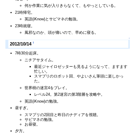
何か作業に気が入りきらなくて、もやっとしている。
21時帰宅。
英語(iKnow)とサビマネの勉強。
23時就寝。
風邪なのか、頭が痛いので、早めに寝る。
↑
†
2012/10/14
7時30分起床。
ニチアサタイム。
最近ジャイロゼッターも見るようになって、ますます
忙しい。
スマプリのロボット回、やよいさん筆頭に楽しかっ
た。
世界樹の迷宮4をプレイ。
レベル24。第2迷宮の第3階層を攻略中。
英語(iKnow)の勉強。
昼すぎ。
スマプリの2回目と昨日のナディアを視聴。
サビマネの勉強。
お昼寝。
夕方。