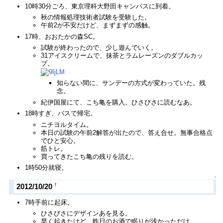
10時30分ごろ、東京理科大野田キャンパスに到着。
秋の情報処理技術者試験を受験した。
午前2が不安だけど、まずまずの感触。
17時、おおたかの森SC。
試験が終わったので、少し遊んでいく。
31アイスクリームで、抹茶とラムレーズンのダブルカッ
プ。
知らない間に、サンデーの方式が変わっていた。残
念。
紀伊国屋にて、こち亀を購入。ひさびさに読むなあ。
18時すぎ、バスで帰宅。
ニチヨルタイム。
本日の試験の午前2解答が出たので、答え合せ。無事合格点
でひと安心。
筋トレ。
買ってきたこち亀の残りを読む。
1時50分就寝。
↑
†
2012/10/20
7時手前に起床。
ひさびさにデザインあを見る。
早く起きたけど、昨日のお酒で眠りが浅かっただけ。