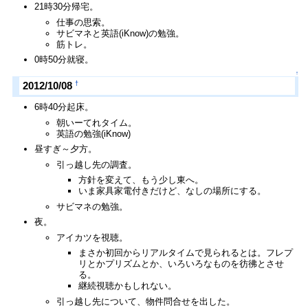
21時30分帰宅。
仕事の思索。
サビマネと英語(iKnow)の勉強。
筋トレ。
0時50分就寝。
↑
†
2012/10/08
6時40分起床。
朝いーてれタイム。
英語の勉強(iKnow)
昼すぎ～夕方。
引っ越し先の調査。
方針を変えて、もう少し東へ。
いま家具家電付きだけど、なしの場所にする。
サビマネの勉強。
夜。
アイカツを視聴。
まさか初回からリアルタイムで見られるとは。フレプ
リとかプリズムとか、いろいろなものを彷彿とさせ
る。
継続視聴かもしれない。
引っ越し先について、物件問合せを出した。