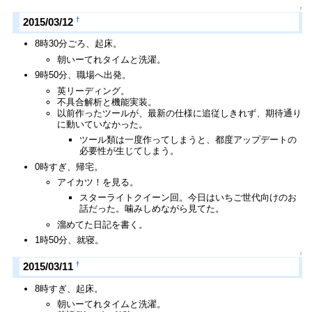
↑
†
2015/03/12
8時30分ごろ、起床。
朝いーてれタイムと洗濯。
9時50分、職場へ出発。
英リーディング。
不具合解析と機能実装。
以前作ったツールが、最新の仕様に追従しきれず、期待通り
に動いていなかった。
ツール類は一度作ってしまうと、都度アップデートの
必要性が生じてしまう。
0時すぎ、帰宅。
アイカツ！を見る。
スターライトクイーン回。今日はいちご世代向けのお
話だった。噛みしめながら見てた。
溜めてた日記を書く。
1時50分、就寝。
↑
†
2015/03/11
8時すぎ、起床。
朝いーてれタイムと洗濯。