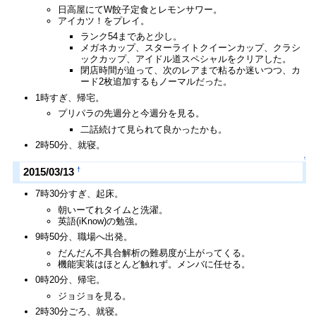
日高屋にてW餃子定食とレモンサワー。
アイカツ！をプレイ。
ランク54まであと少し。
メガネカップ、スターライトクイーンカップ、クラシ
ックカップ、アイドル道スペシャルをクリアした。
閉店時間が迫って、次のレアまで粘るか迷いつつ、カ
ード2枚追加するもノーマルだった。
1時すぎ、帰宅。
プリパラの先週分と今週分を見る。
二話続けて見られて良かったかも。
2時50分、就寝。
↑
†
2015/03/13
7時30分すぎ、起床。
朝いーてれタイムと洗濯。
英語(iKnow)の勉強。
9時50分、職場へ出発。
だんだん不具合解析の難易度が上がってくる。
機能実装はほとんど触れず。メンバに任せる。
0時20分、帰宅。
ジョジョを見る。
2時30分ごろ、就寝。