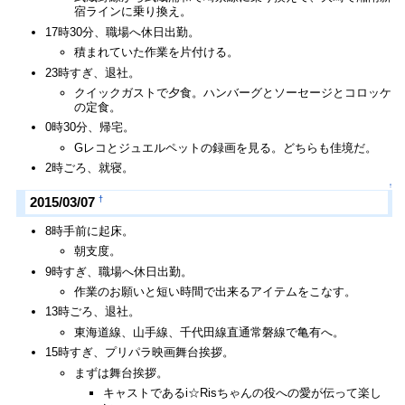
宿ラインに乗り換え。
17時30分、職場へ休日出勤。
積まれていた作業を片付ける。
23時すぎ、退社。
クイックガストで夕食。ハンバーグとソーセージとコロッケ
の定食。
0時30分、帰宅。
Gレコとジュエルペットの録画を見る。どちらも佳境だ。
2時ごろ、就寝。
↑
†
2015/03/07
8時手前に起床。
朝支度。
9時すぎ、職場へ休日出勤。
作業のお願いと短い時間で出来るアイテムをこなす。
13時ごろ、退社。
東海道線、山手線、千代田線直通常磐線で亀有へ。
15時すぎ、プリパラ映画舞台挨拶。
まずは舞台挨拶。
キャストであるi☆Risちゃんの役への愛が伝って楽し