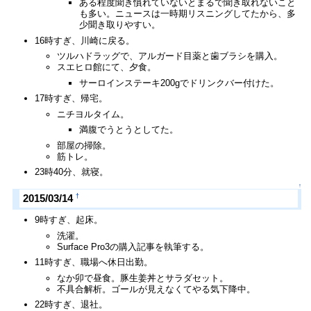
ある程度聞き慣れていないとまるで聞き取れないこと
も多い。ニュースは一時期リスニングしてたから、多
少聞き取りやすい。
16時すぎ、川崎に戻る。
ツルハドラッグで、アルガード目薬と歯ブラシを購入。
スエヒロ館にて、夕食。
サーロインステーキ200gでドリンクバー付けた。
17時すぎ、帰宅。
ニチヨルタイム。
満腹でうとうとしてた。
部屋の掃除。
筋トレ。
23時40分、就寝。
↑
†
2015/03/14
9時すぎ、起床。
洗濯。
Surface Pro3の購入記事を執筆する。
11時すぎ、職場へ休日出勤。
なか卯で昼食。豚生姜丼とサラダセット。
不具合解析。ゴールが見えなくてやる気下降中。
22時すぎ、退社。