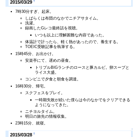
†
2015/03/29
7時30分すぎ、起床。
しばらくは布団のなかでニチアサタイム。
洗濯。
録画したGレコ最終話を視聴。
いつも以上に理解困難な内容であった。
体温計で計ったら、軽く熱があったので、養生する。
TOEIC受験記事を執筆する。
15時45分、お出かけ。
安楽亭にて、遅めの昼食。
トリプルBIGランチのロースと豚カルビ。卵スープと
ライス大盛。
コンビニで夕食と朝食を調達。
16時30分、帰宅。
スクフェスをプレイ。
一時期失敗が続いた僕らは今のなかでをクリアできる
ようになってきた。
ニチヨルタイム。
明日の旅先の情報収集。
23時15分、就寝。
↑
†
2015/03/28