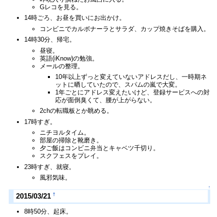
Gレコを見る。
14時ごろ、お昼を買いにお出かけ。
コンビニでカルボナーラとサラダ、カップ焼きそばを購入。
14時30分、帰宅。
昼寝。
英語(iKnow)の勉強。
メールの整理。
10年以上ずっと変えていないアドレスだし、一時期ネ
ットに晒していたので、スパムの嵐で大変。
1年ごとにアドレス変えたいけど、登録サービスへの対
応が面倒臭くて、腰が上がらない。
2chの転職板とか眺める。
17時すぎ。
ニチヨルタイム。
部屋の掃除と靴磨き。
夕ご飯はコンビニ弁当とキャベツ千切り。
スクフェスをプレイ。
23時すぎ、就寝。
風邪気味。
↑
†
2015/03/21
8時50分、起床。