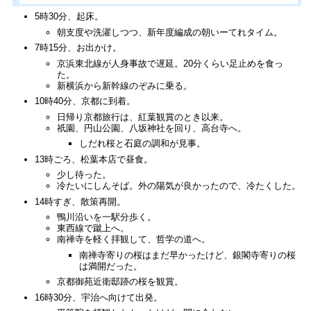
5時30分、起床。
朝支度や洗濯しつつ、新年度編成の朝いーてれタイム。
7時15分、お出かけ。
京浜東北線が人身事故で遅延。20分くらい足止めを食っ
た。
新横浜から新幹線のぞみに乗る。
10時40分、京都に到着。
日帰り京都旅行は、紅葉観賞のとき以来。
祇園、円山公園、八坂神社を回り、高台寺へ。
しだれ桜と石庭の調和が見事。
13時ごろ、松葉本店で昼食。
少し待った。
冷たいにしんそば。外の陽気が良かったので、冷たくした。
14時すぎ、散策再開。
鴨川沿いを一駅分歩く。
東西線で蹴上へ。
南禅寺を軽く拝観して、哲学の道へ。
南禅寺寄りの桜はまだ早かったけど、銀閣寺寄りの桜
は満開だった。
京都御苑近衛邸跡の桜を観賞。
16時30分、宇治へ向けて出発。