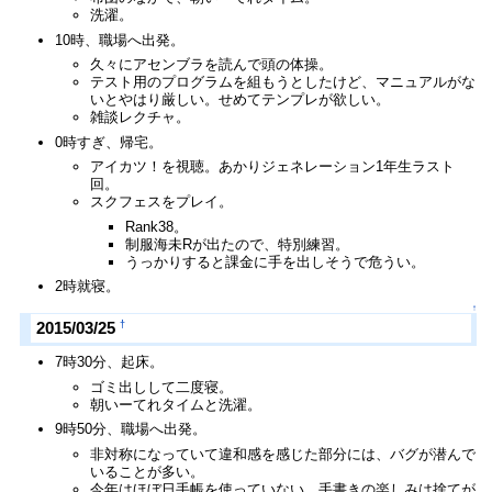
洗濯。
10時、職場へ出発。
久々にアセンブラを読んで頭の体操。
テスト用のプログラムを組もうとしたけど、マニュアルがな
いとやはり厳しい。せめてテンプレが欲しい。
雑談レクチャ。
0時すぎ、帰宅。
アイカツ！を視聴。あかりジェネレーション1年生ラスト
回。
スクフェスをプレイ。
Rank38。
制服海未Rが出たので、特別練習。
うっかりすると課金に手を出しそうで危うい。
2時就寝。
↑
†
2015/03/25
7時30分、起床。
ゴミ出しして二度寝。
朝いーてれタイムと洗濯。
9時50分、職場へ出発。
非対称になっていて違和感を感じた部分には、バグが潜んで
いることが多い。
今年はほぼ日手帳を使っていない。手書きの楽しみは捨てが