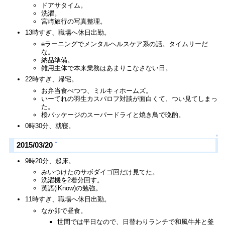
ドアサタイム。
洗濯。
宮崎旅行の写真整理。
13時すぎ、職場へ休日出勤。
eラーニングでメンタルヘルスケア系の話。タイムリーだ
な。
納品準備。
雑用主体で本来業務はあまりこなさない日。
22時すぎ、帰宅。
お弁当食べつつ、ミルキィホームズ。
いーてれの羽生カスパロフ対談が面白くて、つい見てしまっ
た。
桜パッケージのスーパードライと焼き鳥で晩酌。
0時30分、就寝。
↑
†
2015/03/20
9時20分、起床。
みいつけたのサボダイゴ回だけ見てた。
洗濯機を2着分回す。
英語(iKnow)の勉強。
11時すぎ、職場へ休日出勤。
なか卯で昼食。
世間では平日なので、日替わりランチで和風牛丼と釜