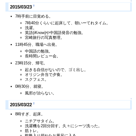
↑
†
2015/03/23
7時手前に目覚める。
7時40分くらいに起床して、朝いーてれタイム。
洗濯。
英語(iKnow)や中国語発音の勉強。
宮崎旅行の写真整理。
11時45分、職場へ出発。
中国語の勉強。
長時間レビュー会。
23時15分、帰宅。
起きる自信がないので、ゴミ出し。
オリジン弁当で夕食。
スクフェス。
0時30分、就寝。
風邪が治らない。
↑
†
2015/03/22
8時すぎ、起床。
ニチアサタイム。
洗濯機を2回分回す。久々にシーツ洗った。
筋トレ。
昨晩入り損ねたお風呂に入る。