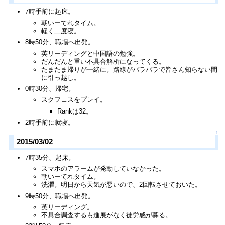
7時手前に起床。
朝いーてれタイム。
軽く二度寝。
8時50分、職場へ出発。
英リーディングと中国語の勉強。
だんだんと重い不具合解析になってくる。
たまたま帰りが一緒に。路線がバラバラで皆さん知らない間
に引っ越し。
0時30分、帰宅。
スクフェスをプレイ。
Rankは32。
2時手前に就寝。
↑
†
2015/03/02
7時35分、起床。
スマホのアラームが発動していなかった。
朝いーてれタイム。
洗濯。明日から天気が悪いので、2回転させておいた。
9時50分、職場へ出発。
英リーディング。
不具合調査するも進展がなく徒労感が募る。