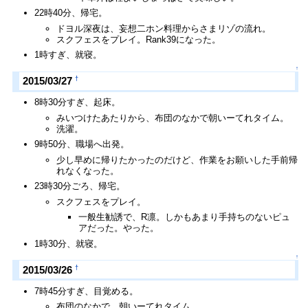
22時40分、帰宅。
ドヨル深夜は、妄想二ホン料理からさまリゾの流れ。
スクフェスをプレイ。Rank39になった。
1時すぎ、就寝。
↑
†
2015/03/27
8時30分すぎ、起床。
みいつけたあたりから、布団のなかで朝いーてれタイム。
洗濯。
9時50分、職場へ出発。
少し早めに帰りたかったのだけど、作業をお願いした手前帰
れなくなった。
23時30分ごろ、帰宅。
スクフェスをプレイ。
一般生勧誘で、R凛。しかもあまり手持ちのないピュ
アだった。やった。
1時30分、就寝。
↑
†
2015/03/26
7時45分すぎ、目覚める。
布団のなかで、朝いーてれタイム。