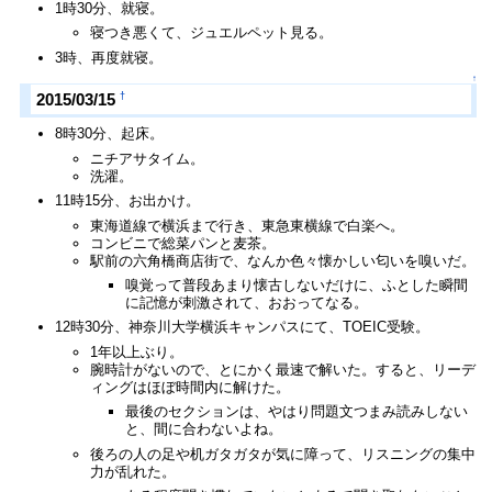
1時30分、就寝。
寝つき悪くて、ジュエルペット見る。
3時、再度就寝。
↑
†
2015/03/15
8時30分、起床。
ニチアサタイム。
洗濯。
11時15分、お出かけ。
東海道線で横浜まで行き、東急東横線で白楽へ。
コンビニで総菜パンと麦茶。
駅前の六角橋商店街で、なんか色々懐かしい匂いを嗅いだ。
嗅覚って普段あまり懐古しないだけに、ふとした瞬間
に記憶が刺激されて、おおってなる。
12時30分、神奈川大学横浜キャンパスにて、TOEIC受験。
1年以上ぶり。
腕時計がないので、とにかく最速で解いた。すると、リーデ
ィングはほぼ時間内に解けた。
最後のセクションは、やはり問題文つまみ読みしない
と、間に合わないよね。
後ろの人の足や机ガタガタが気に障って、リスニングの集中
力が乱れた。