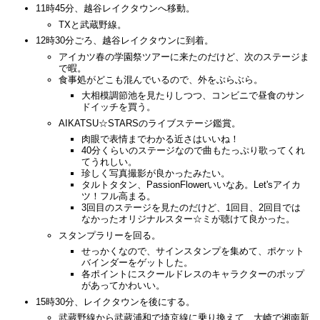
11時45分、越谷レイクタウンへ移動。
TXと武蔵野線。
12時30分ごろ、越谷レイクタウンに到着。
アイカツ春の学園祭ツアーに来たのだけど、次のステージま
で暇。
食事処がどこも混んでいるので、外をぶらぶら。
大相模調節池を見たりしつつ、コンビニで昼食のサン
ドイッチを買う。
AIKATSU☆STARSのライブステージ鑑賞。
肉眼で表情までわかる近さはいいね！
40分くらいのステージなので曲もたっぷり歌ってくれ
てうれしい。
珍しく写真撮影が良かったみたい。
タルトタタン、PassionFlowerいいなあ。Let'sアイカ
ツ！フル高まる。
3回目のステージを見たのだけど、1回目、2回目では
なかったオリジナルスター☆ミが聴けて良かった。
スタンプラリーを回る。
せっかくなので、サインスタンプを集めて、ポケット
バインダーをゲットした。
各ポイントにスクールドレスのキャラクターのポップ
があってかわいい。
15時30分、レイクタウンを後にする。
武蔵野線から武蔵浦和で埼京線に乗り換えて、大崎で湘南新