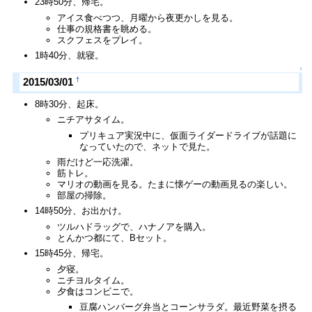
23時50分、帰宅。
アイス食べつつ、月曜から夜更かしを見る。
仕事の規格書を眺める。
スクフェスをプレイ。
1時40分、就寝。
↑
†
2015/03/01
8時30分、起床。
ニチアサタイム。
プリキュア実況中に、仮面ライダードライブが話題に
なっていたので、ネットで見た。
雨だけど一応洗濯。
筋トレ。
マリオの動画を見る。たまに懐ゲーの動画見るの楽しい。
部屋の掃除。
14時50分、お出かけ。
ツルハドラッグで、ハナノアを購入。
とんかつ都にて、Bセット。
15時45分、帰宅。
夕寝。
ニチヨルタイム。
夕食はコンビニで。
豆腐ハンバーグ弁当とコーンサラダ。最近野菜を摂る