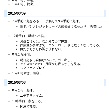
0時10分、帰宅。
1時30分、就寝。
↑
†
2015/03/09
7時手前に起きるも、二度寝して9時手前に起床。
ヨドバシクレジットカードの郵便受け取ったり、洗濯した
り。
12時手前、職場へ出発。
お昼ごはんは、なか卯でカツ丼並。
作業量が多すぎて、コントロールさえ危うくなってくる。
何だかあまり体調が優れない。
0時ごろ帰宅。
明日起きる自信ないので、ゴミ出し。
アイス食べつつ、月曜から夜ふかしを見る。
スクフェスプレイ。
1時30分すぎ、就寝。
↑
†
2015/03/08
8時ごろ、起床。
ニチアサタイム。
10時手前、家を出る。
床屋で散髪。