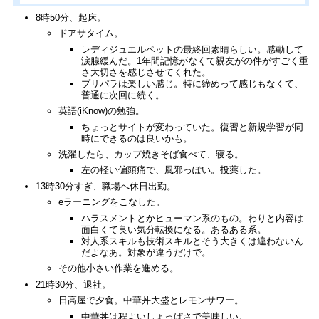
8時50分、起床。
ドアサタイム。
レディジュエルペットの最終回素晴らしい。感動して
涙腺緩んだ。1年間記憶がなくて親友がの件がすごく重
さ大切さを感じさせてくれた。
プリパラは楽しい感じ。特に締めって感じもなくて、
普通に次回に続く。
英語(iKnow)の勉強。
ちょっとサイトが変わっていた。復習と新規学習が同
時にできるのは良いかも。
洗濯したら、カップ焼きそば食べて、寝る。
左の軽い偏頭痛で、風邪っぽい。投薬した。
13時30分すぎ、職場へ休日出勤。
eラーニングをこなした。
ハラスメントとかヒューマン系のもの。わりと内容は
面白くて良い気分転換になる。あるある系。
対人系スキルも技術スキルとそう大きくは違わないん
だよなあ。対象が違うだけで。
その他小さい作業を進める。
21時30分、退社。
日高屋で夕食。中華丼大盛とレモンサワー。
中華丼は程よいしょっぱさで美味しい。