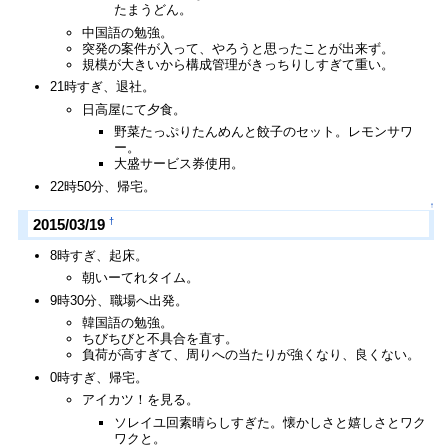
たまうどん。
中国語の勉強。
突発の案件が入って、やろうと思ったことが出来ず。
規模が大きいから構成管理がきっちりしすぎて重い。
21時すぎ、退社。
日高屋にて夕食。
野菜たっぷりたんめんと餃子のセット。レモンサワ
ー。
大盛サービス券使用。
22時50分、帰宅。
↑
†
2015/03/19
8時すぎ、起床。
朝いーてれタイム。
9時30分、職場へ出発。
韓国語の勉強。
ちびちびと不具合を直す。
負荷が高すぎて、周りへの当たりが強くなり、良くない。
0時すぎ、帰宅。
アイカツ！を見る。
ソレイユ回素晴らしすぎた。懐かしさと嬉しさとワク
ワクと。