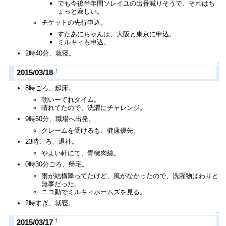
でも今後半年間ソレイユの出番減りそうで、それはち
ょっと寂しい。
チケットの先行申込。
すたあにちゃんは、大阪と東京に申込。
ミルキィも申込。
2時40分、就寝。
↑
†
2015/03/18
8時ごろ、起床。
朝いーてれタイム。
晴れてたので、洗濯にチャレンジ。
9時50分、職場へ出発。
クレームを受けるも、健康優先。
23時ごろ、退社。
やよい軒にて、青椒肉絲。
0時30分ごろ、帰宅。
雨が結構降ってたけど、風がなかったので、洗濯物はわりと
無事だった。
ニコ動でミルキィホームズを見る。
2時すぎ、就寝。
↑
†
2015/03/17