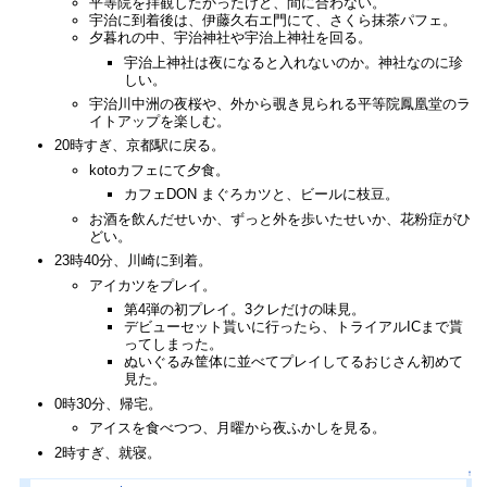
平等院を拝観したかったけど、間に合わない。
宇治に到着後は、伊藤久右エ門にて、さくら抹茶パフェ。
夕暮れの中、宇治神社や宇治上神社を回る。
宇治上神社は夜になると入れないのか。神社なのに珍
しい。
宇治川中洲の夜桜や、外から覗き見られる平等院鳳凰堂のラ
イトアップを楽しむ。
20時すぎ、京都駅に戻る。
kotoカフェにて夕食。
カフェDON まぐろカツと、ビールに枝豆。
お酒を飲んだせいか、ずっと外を歩いたせいか、花粉症がひ
どい。
23時40分、川崎に到着。
アイカツをプレイ。
第4弾の初プレイ。3クレだけの味見。
デビューセット貰いに行ったら、トライアルICまで貰
ってしまった。
ぬいぐるみ筐体に並べてプレイしてるおじさん初めて
見た。
0時30分、帰宅。
アイスを食べつつ、月曜から夜ふかしを見る。
2時すぎ、就寝。
↑