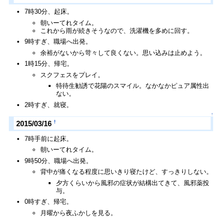
7時30分、起床。
朝いーてれタイム。
これから雨が続きそうなので、洗濯機を多めに回す。
9時すぎ、職場へ出発。
余裕がないから苛々して良くない。思い込みは止めよう。
1時15分、帰宅。
スクフェスをプレイ。
特待生勧誘で花陽のスマイル。なかなかピュア属性出
ない。
2時すぎ、就寝。
↑
†
2015/03/16
7時手前に起床。
朝いーてれタイム。
9時50分、職場へ出発。
背中が痛くなる程度に思いきり寝たけど、すっきりしない。
夕方くらいから風邪の症状が結構出てきて、風邪薬投
与。
0時すぎ、帰宅。
月曜から夜ふかしを見る。