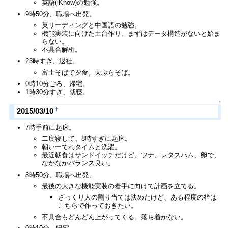
英語(iKnow)の勉強。
9時50分、職場へ出発。
英リーディングと中国語の勉強。
機能実装に向けた土台作り。まずはデータ構造がないと始ま
らない。
不具合解析。
23時すぎ、退社。
富士そばで夕食。天ぷらそば。
0時10分ごろ、帰宅。
1時30分すぎ、就寝。
↑
†
2015/03/10
7時手前に起床。
二度寝して、8時すぎに起床。
朝いーてれタイムと洗濯。
最近朝食はサンドイッチだけど、ツナ、レタスハム、卵で、
なかなかバランス良い。
8時50分、職場へ出発。
最後の大きな機能実装の着手に向けて計画を立てる。
ざっくり人の割り当ては決めたけど、ある程度の枠は
こちらで作っておきたい。
不具合もどんどん上がってくる。落ち着かない。