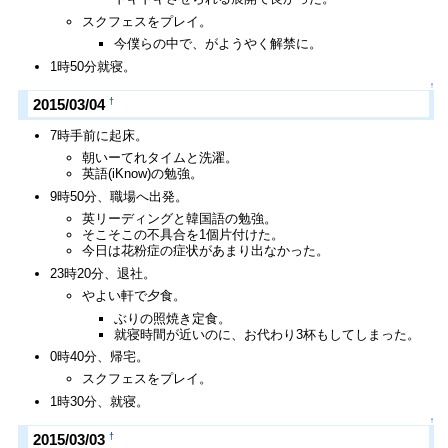
スクフェスをプレイ。
今僕らの中で、がようやく解禁に。
1時50分就寝。
↑
†
2015/03/04
7時手前に起床。
朝いーてれタイムと洗濯。
英語(iKnow)の勉強。
9時50分、職場へ出発。
英リーディングと韓国語の勉強。
そこそこの不具合を1個片付けた。
今日は花粉症の症状があまり出なかった。
23時20分、退社。
やよい軒で夕食。
ぶりの照焼き定食。
就寝時間が近いのに、お代わり3杯もしてしまった。
0時40分、帰宅。
スクフェスをプレイ。
1時30分、就寝。
↑
†
2015/03/03