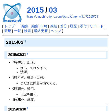
2015
/
03
https://omoshiro-joho.com/d/prof/diary_wiki/?2015/03
[
トップ
] [
編集
|
編集(GUI)
|
凍結
|
差分
|
履歴
|
添付
|
リロード
]
[
新規
|
一覧
|
検索
|
最終更新
|
ヘルプ
]
2015/03
†
↑
†
2015/03/31
7時40分、起床。
朝いーてれタイム。
洗濯。
9時すぎ、職場へ出発。
まだまだ問題が出てくる。
0時30分、帰宅。
日記を書く。
1時35分、就寝。
↑
†
2015/03/30