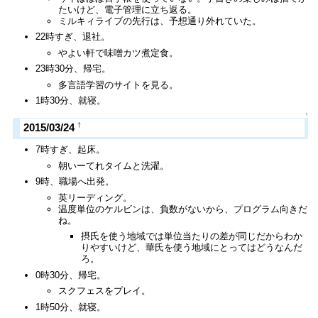
たいけど、電子管理に立ち返る。
ミルキィライブの先行は、予想通り外れていた。
22時すぎ、退社。
やよい軒で味噌カツ煮定食。
23時30分、帰宅。
多言語学習のサイトを見る。
1時30分、就寝。
↑
†
2015/03/24
7時すぎ、起床。
朝いーてれタイムと洗濯。
9時、職場へ出発。
英リーディング。
温度単位のケルビンは、負数がないから、プログラム向きだ
ね。
摂氏を使う地域では単位当たりの差が同じだからわか
りやすいけど、華氏を使う地域にとってはどうなんだ
ろ。
0時30分、帰宅。
スクフェスをプレイ。
1時50分、就寝。