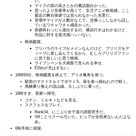
い。
マイクの背の高さとかの裏話面白かった。
思ったより先輩率が高くて、女児アニメ映画感。ここ
最近の舞台挨拶では見られなかった光景だ。
登壇中マイクが人数分なくて、交換っこしながら話し
ているワチャワチャ感良かった。
挨拶終わったら退出するの、横浜行きはわかるけど、
作品に対する冒涜感ハンパない。
映画鑑賞。
プリパラのライブがメインなんだけど、プリリズをデ
ィープに差し込んでくるから、むしろプリリズファン
に見て欲しいと思う映画。
ライブシーンを大画面で見られる幸せ。
EDめが兄はずるい。
16時50分、映画鑑賞を終えて、アリオ亀有を発つ。
駅前のマクドナルドでポテトS。昼を食べ損ねたので軽く。
馬橋乗り換えの流山線。久しぶりに乗った。
18時すぎ、実家へ帰宅。
コナン、ミルキィなどを見る。
スクフェスをプレイ。
Rank34。にこぷり女子道の譜面苦手だ。
SRことりクール引いた。ピュアが全然来ないんだよな
あ。
0時手前に就寝。
↑