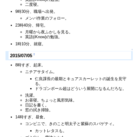
二度寝。
9時30分、職場へ出発。
メンバ作業のフォロー。
23時40分、帰宅。
月曜から夜ふかしを見る。
英語(iKnow)の勉強。
1時10分、就寝。
↑
†
2015/07/05
8時すぎ、起床。
ニチアサタイム。
仁良課長の最期とキュアスカーレットの誕生を見守
る。
ドラゴンボール超はどういう展開になるんだろな。
洗濯。
お昼寝。ちょっと風邪気味。
日記を書く。
窓の拭き掃除。
14時すぎ、昼食。
コンビニで、きのこと明太子と紫蘇のスパゲティ。
カットレタスも。