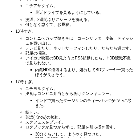
ニチアサタイム。
最近ドライブを見るようにしている。
洗濯。2週間ぶりにシーツを洗える。
何となく怠くて、お昼寝。
13時すぎ。
コンビニへカップ焼きそば、コーンサラダ、麦茶、ティッシ
ュを買い出し。
テレビ見たり、ネットサーフィンしたり、だらだら過ごす。
部屋の掃除。
アイカツ映画のBD見ようとPS3起動したら、HDD認識不良
で見られない。
内蔵HDD換装するより、処分してBDプレーヤー買った
ほうが良さそう。
17時すぎ。
ニチヨルタイム。
夕食はコンビニ弁当とからあげクンレギュラー。
インドで買ったダージリンのティーバッグがついに尽
きた。
筋トレ。
英語(iKnow)の勉強。
スクフェスをプレイ。
ログブックが見つからずに、部屋を引っ掻き回す。
30分くらいして、ようやく見つけた。