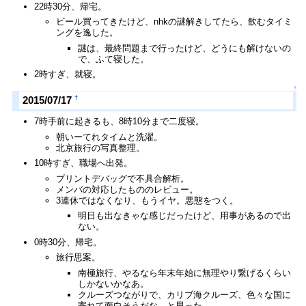
22時30分、帰宅。
ビール買ってきたけど、nhkの謎解きしてたら、飲むタイミ
ングを逸した。
謎は、最終問題まで行ったけど、どうにも解けないの
で、ふて寝した。
2時すぎ、就寝。
↑
†
2015/07/17
7時手前に起きるも、8時10分まで二度寝。
朝いーてれタイムと洗濯。
北京旅行の写真整理。
10時すぎ、職場へ出発。
プリントデバッグで不具合解析。
メンバの対応したもののレビュー。
3連休ではなくなり、もうイヤ。悪態をつく。
明日も出なきゃな感じだったけど、用事があるので出
ない。
0時30分、帰宅。
旅行思案。
南極旅行、やるなら年末年始に無理やり繋げるくらい
しかないかなあ。
クルーズつながりで、カリブ海クルーズ、色々な国に
寄れて面白そうだな、と思った。