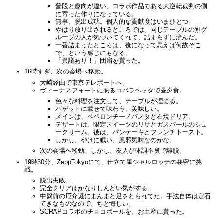
普段と趣向が違い、コラボ作品である大逆転裁判の側
に寄った作りになっている。
無事、脱出成功。個人的な貢献度はいまひとつ。
やはり放り出されるところでは、同じテーブルの別グ
ループの人が気づいてくれて、詰まらずに済んだ。
一番詰まったところは、後になって思えば何故そこ
で、という感じにもなる。
「異議あり！」団扇を貰った。
16時すぎ、次の会場へ移動。
大崎経由で東京テレポートへ。
ヴィーナスフォートにあるコバラヘッタで昼夕食。
色々な料理を注文して、テーブルが埋まる。
バゲットに載せて味わう。美味しい。
メインは、ペペロンチーノパスタと石焼ドリア。
デザートは、限定スイーツのリサとガスパールのシュ
ークリーム。後は、パンケーキとフレンチトースト。
しかし、やけに眠い。風邪気味なのかな。
次の会場へ移動。しかし、友人が体調不良で離脱。
19時30分、ZeppTokyoにて、仕立て屋シャルロッテの秘密に挑
戦。
脱出失敗。
完全クリアはかなりしんどい気がする。
中盤前の厄介謎にまんまと足をとられてた。手法自体は定石
てきなものなので、ちと悔しい。
SCRAPコラボのチョコボールを、お土産に貰った。