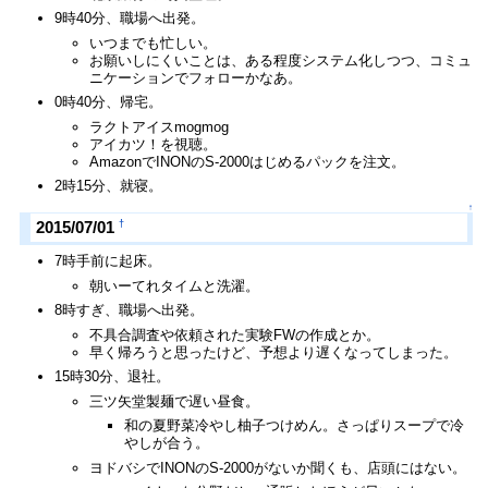
9時40分、職場へ出発。
いつまでも忙しい。
お願いしにくいことは、ある程度システム化しつつ、コミュ
ニケーションでフォローかなあ。
0時40分、帰宅。
ラクトアイスmogmog
アイカツ！を視聴。
AmazonでINONのS-2000はじめるパックを注文。
2時15分、就寝。
↑
†
2015/07/01
7時手前に起床。
朝いーてれタイムと洗濯。
8時すぎ、職場へ出発。
不具合調査や依頼された実験FWの作成とか。
早く帰ろうと思ったけど、予想より遅くなってしまった。
15時30分、退社。
三ツ矢堂製麺で遅い昼食。
和の夏野菜冷やし柚子つけめん。さっぱりスープで冷
やしが合う。
ヨドバシでINONのS-2000がないか聞くも、店頭にはない。