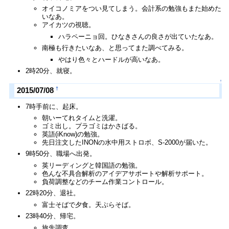
オイコノミアをつい見てしまう。会計系の勉強もまた始めた
いなあ。
アイカツの視聴。
ハラペーニョ回。ひなきさんの良さが出ていたなあ。
南極も行きたいなあ、と思ってまた調べてみる。
やはり色々とハードルが高いなあ。
2時20分、就寝。
↑
†
2015/07/08
7時手前に、起床。
朝いーてれタイムと洗濯。
ゴミ出し。プラゴミはかさばる。
英語(iKnow)の勉強。
先日注文したINONの水中用ストロボ、S-2000が届いた。
9時50分、職場へ出発。
英リーディングと韓国語の勉強。
色んな不具合解析のアイデアサポートや解析サポート。
負荷調整などのチーム作業コントロール。
22時20分、退社。
富士そばで夕食。天ぷらそば。
23時40分、帰宅。
旅先調査。