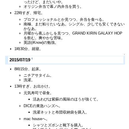
ったけど、まだいいや。
オリジン弁当で幕ノ内弁当を買う。
22時すぎ、帰宅。
プロフェッショナルとか見つつ、弁当を食べる。
南極、まだ粘りたいなあ。シングル、少しでも安くできない
かなあ。
月曜から夜ふかしを見つつ、GRAND KIRIN GALAXY HOP
を飲む。爽やかな苦味。
英語(iKnow)の勉強。
1時30分、就寝。
↑
†
2015/07/19
8時15分、起床。
ニチアサタイム。
洗濯。
13時すぎ、お出かけ。
元気寿司で昼食。
活あわびは紫蘇の風味のほうが強くて。
DICEの東急ハンズへ。
洗濯ネットと布団収納袋を購入。
mac houseへ。
シャツとズボンと靴下を購入。