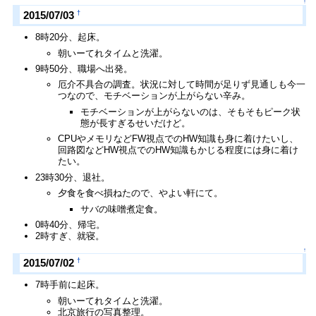
↑
†
2015/07/03
8時20分、起床。
朝いーてれタイムと洗濯。
9時50分、職場へ出発。
厄介不具合の調査。状況に対して時間が足りず見通しも今一
つなので、モチベーションが上がらない辛み。
モチベーションが上がらないのは、そもそもピーク状
態が長すぎるせいだけど。
CPUやメモリなどFW視点でのHW知識も身に着けたいし、
回路図などHW視点でのHW知識もかじる程度には身に着け
たい。
23時30分、退社。
夕食を食べ損ねたので、やよい軒にて。
サバの味噌煮定食。
0時40分、帰宅。
2時すぎ、就寝。
↑
†
2015/07/02
7時手前に起床。
朝いーてれタイムと洗濯。
北京旅行の写真整理。