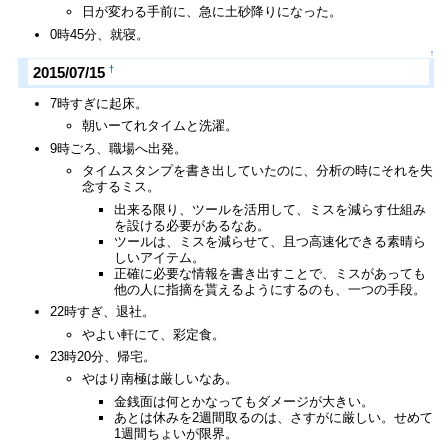
日が変わる手前に、急に土砂降りになった。
0時45分、就寝。
↑
†
2015/07/15
7時すぎに起床。
朝いーてれタイムと洗濯。
9時ごろ、職場へ出発。
タイムスタンプを書き出していたのに、分析の時にそれを失
念するミス。
出来る限り、ツールを活用して、ミスを減らす仕組み
を設ける必要があるなあ。
ツールは、ミスを減らせて、且つ高速化できる素晴ら
しいアイテム。
正確に必要な情報を書き出すことで、ミスがあっても
他の人に指摘を貰えるようにするのも、一つの手段。
22時すぎ、退社。
やよい軒にて、彩定食。
23時20分、帰宅。
やはり南極は厳しいなあ。
金銭面は何とかなってもダメージが大きい。
あとは休みを2週間取るのは、さすがに厳しい。せめて
1週間ちょいが限界。