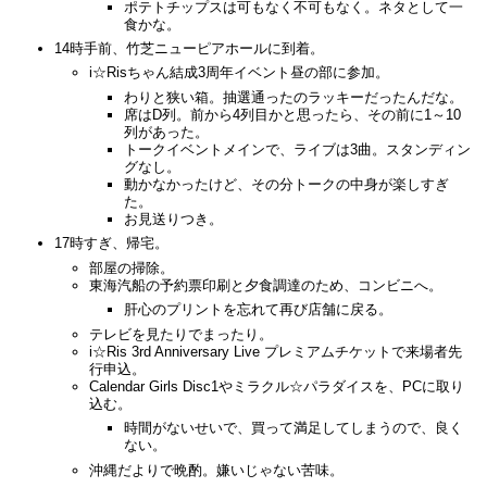
ポテトチップスは可もなく不可もなく。ネタとして一
食かな。
14時手前、竹芝ニューピアホールに到着。
i☆Risちゃん結成3周年イベント昼の部に参加。
わりと狭い箱。抽選通ったのラッキーだったんだな。
席はD列。前から4列目かと思ったら、その前に1～10
列があった。
トークイベントメインで、ライブは3曲。スタンディン
グなし。
動かなかったけど、その分トークの中身が楽しすぎ
た。
お見送りつき。
17時すぎ、帰宅。
部屋の掃除。
東海汽船の予約票印刷と夕食調達のため、コンビニへ。
肝心のプリントを忘れて再び店舗に戻る。
テレビを見たりでまったり。
i☆Ris 3rd Anniversary Live プレミアムチケットで来場者先
行申込。
Calendar Girls Disc1やミラクル☆パラダイスを、PCに取り
込む。
時間がないせいで、買って満足してしまうので、良く
ない。
沖縄だよりで晩酌。嫌いじゃない苦味。