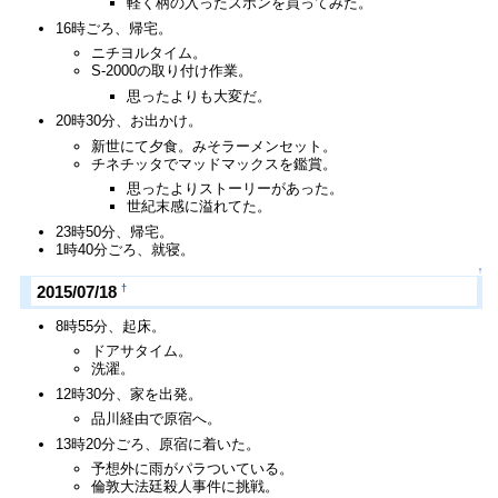
軽く柄の入ったズボンを買ってみた。
16時ごろ、帰宅。
ニチヨルタイム。
S-2000の取り付け作業。
思ったよりも大変だ。
20時30分、お出かけ。
新世にて夕食。みそラーメンセット。
チネチッタでマッドマックスを鑑賞。
思ったよりストーリーがあった。
世紀末感に溢れてた。
23時50分、帰宅。
1時40分ごろ、就寝。
↑
†
2015/07/18
8時55分、起床。
ドアサタイム。
洗濯。
12時30分、家を出発。
品川経由で原宿へ。
13時20分ごろ、原宿に着いた。
予想外に雨がパラついている。
倫敦大法廷殺人事件に挑戦。