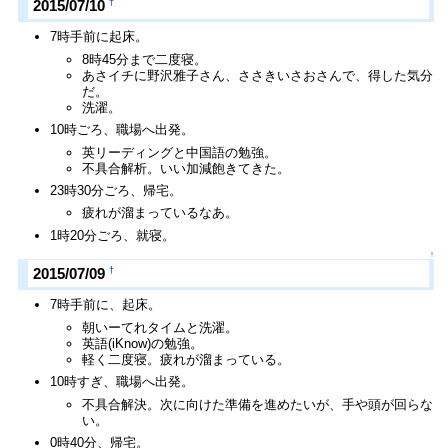
†
2015/07/10
7時手前に起床。
8時45分まで二度寝。
あさイチに野沢雅子さん、ささきいさおさんで、得した気分
だ。
洗濯。
10時ごろ、職場へ出発。
英リーディングと中国語の勉強。
不具合解析。いい加減飽きてきた。
23時30分ごろ、帰宅。
疲れが溜まっているなあ。
1時20分ごろ、就寝。
↑
†
2015/07/09
7時手前に、起床。
朝いーてれタイムと洗濯。
英語(iKnow)の勉強。
軽く二度寝。疲れが溜まっている。
10時すぎ、職場へ出発。
不具合解決。次に向けた準備を進めたいが、手や頭が回らな
い。
0時40分、帰宅。