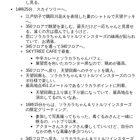
し見る。
14時25分、スカイツリーへ。
江戸切子で隅田川花火を表現した夏のシャトルで天望デッキ
へ。
350フロアで眺望を楽しむ。曇天だけど一応ちゃんと見渡せ
る。遠くの方は霞んでしまうけど。
窓にソラカラちゃん＆リトルツインスターズの線画が貼られ
ていて、お洒落。
345フロアを通って340フロアへ。
SKYTREE CAFEで昼食。
中辛カレーとソラカラちゃんパフェ。
展望窓を向いたカウンター席なので、眺めが最高。
350フロアへ戻り、天望回廊へのチケットを購入。
天望回廊も、ソラカラちゃん＆リトルツインスターズのコラ
ボ仕様で楽しい。
最高地点451.2メートルであるソラカラポイントに到着。
天望回廊は上り坂と下り坂になっていて、最高地点を
演出してるのいいなあ。
16時15分からは、ソラカラちゃん＆リトルツインスターズ
の限定グリーティング。
参加して写真撮ってもらった。着ぐるみさんと一緒に
映るの、ハトプリ以来。
アクターさんスタッフさん優しくていいけど、自分の
なかの色々な葛藤が多少つらい。
345フロアへ戻る。ソラカラちゃん＆リトルツインスターズ