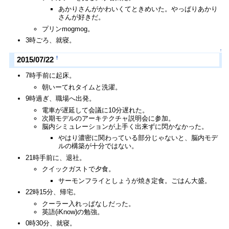
あかりさんがかわいくてときめいた。やっぱりあかり
さんが好きだ。
プリンmogmog。
3時ごろ、就寝。
↑
†
2015/07/22
7時手前に起床。
朝いーてれタイムと洗濯。
9時過ぎ、職場へ出発。
電車が遅延して会議に10分遅れた。
次期モデルのアーキテクチャ説明会に参加。
脳内シミュレーションが上手く出来ずに閃かなかった。
やはり濃密に関わっている部分じゃないと、脳内モデ
ルの構築が十分ではない。
21時手前に、退社。
クイックガストで夕食。
サーモンフライとしょうが焼き定食。ごはん大盛。
22時15分、帰宅。
クーラー入れっぱなしだった。
英語(iKnow)の勉強。
0時30分、就寝。