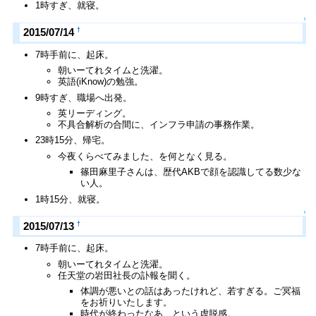
1時すぎ、就寝。
↑
†
2015/07/14
7時手前に、起床。
朝いーてれタイムと洗濯。
英語(iKnow)の勉強。
9時すぎ、職場へ出発。
英リーディング。
不具合解析の合間に、インフラ申請の事務作業。
23時15分、帰宅。
今夜くらべてみました、を何となく見る。
篠田麻里子さんは、歴代AKBで顔を認識してる数少な
い人。
1時15分、就寝。
↑
†
2015/07/13
7時手前に、起床。
朝いーてれタイムと洗濯。
任天堂の岩田社長の訃報を聞く。
体調が悪いとの話はあったけれど、若すぎる。ご冥福
をお祈りいたします。
時代が終わったなあ、という虚脱感。