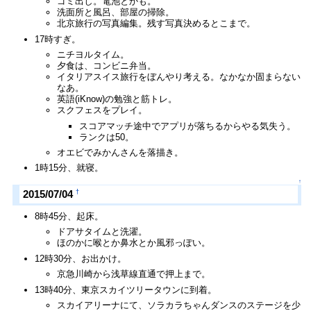
ゴミ出し。電池とかも。
洗面所と風呂、部屋の掃除。
北京旅行の写真編集。残す写真決めるとこまで。
17時すぎ。
ニチヨルタイム。
夕食は、コンビニ弁当。
イタリアスイス旅行をぼんやり考える。なかなか固まらない
なあ。
英語(iKnow)の勉強と筋トレ。
スクフェスをプレイ。
スコアマッチ途中でアプリが落ちるからやる気失う。
ランクは50。
オエビでみかんさんを落描き。
1時15分、就寝。
↑
†
2015/07/04
8時45分、起床。
ドアサタイムと洗濯。
ほのかに喉とか鼻水とか風邪っぽい。
12時30分、お出かけ。
京急川崎から浅草線直通で押上まで。
13時40分、東京スカイツリータウンに到着。
スカイアリーナにて、ソラカラちゃんダンスのステージを少