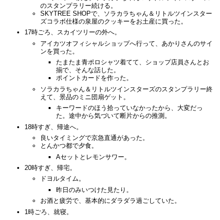
のスタンプラリー続ける。
SKYTREE SHOPで、ソラカラちゃん＆リトルツインスター
ズコラボ仕様の泉屋のクッキーをお土産に買った。
17時ごろ、スカイツリーの外へ。
アイカツオフィシャルショップへ行って、あかりさんのサイ
ンを買った。
たまたま青ポロシャツ着てて、ショップ店員さんとお
揃で、そんな話した。
ポイントカードを作った。
ソラカラちゃん＆リトルツインスターズのスタンプラリー終
えて、景品のミニ団扇ゲット。
キーワードのほう拾っていなかったから、大変だっ
た。途中から気づいて断片からの推測。
18時すぎ、帰途へ。
良いタイミングで京急直通があった。
とんかつ都で夕食。
Aセットとレモンサワー。
20時すぎ、帰宅。
ドヨルタイム。
昨日のみいつけた見たり。
お酒と疲労で、基本的にダラダラ過ごしていた。
1時ごろ、就寝。