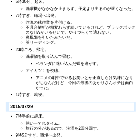
5時30分、起床。
洗濯機がなかなか止まらず、予定より出るのが遅くなった。
7時すぎ、職場へ出発。
昨晩の残作業を片付ける。
不具合解析が相変わらず続いているけれど、ブラックボック
スなHWがいるせいで、やりづらくて適わない。
鼻風邪を引いたみたいだ。
英リーディング。
23時ごろ、帰宅。
洗濯物を取り込んで畳む。
ベランダに迷い込んだ蝉を逃がす。
アイカツ！を視聴。
アニメの劇中でやるお笑いとか正直しらけ気味になり
がちなんだけど、今回の最後のあかりさんオチは面白
かった。
1時すぎ、就寝。
↑
†
2015/07/29
7時手前に起床。
朝いーてれタイム。
旅行の分があるので、洗濯を2回分回す。
9時5分すぎ、職場へ出発。