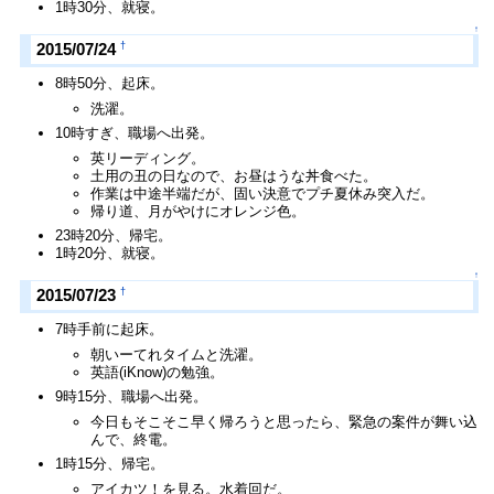
1時30分、就寝。
↑
†
2015/07/24
8時50分、起床。
洗濯。
10時すぎ、職場へ出発。
英リーディング。
土用の丑の日なので、お昼はうな丼食べた。
作業は中途半端だが、固い決意でプチ夏休み突入だ。
帰り道、月がやけにオレンジ色。
23時20分、帰宅。
1時20分、就寝。
↑
†
2015/07/23
7時手前に起床。
朝いーてれタイムと洗濯。
英語(iKnow)の勉強。
9時15分、職場へ出発。
今日もそこそこ早く帰ろうと思ったら、緊急の案件が舞い込
んで、終電。
1時15分、帰宅。
アイカツ！を見る。水着回だ。