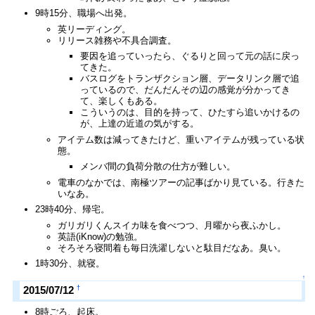
9時15分、職場へ出発。
英リーディング。
リリース雑務や不具合調査。
要因を追っていったら、ぐるりと回って元の話に戻っ
てきた。
バスログをトランザクション層、データリンク層で追
っているので、だんだんその辺の感覚が分かってき
て、楽しくもある。
こういうのは、目的を持って、ひたすら追いかけるの
が、上達の近道の気がする。
アイテム数は減ってきたけど、重いアイテムが残っている状
態。
メンバ間の負荷分散の仕方が難しい。
電車のなかでは、南極ツアーの記事ばかり見ている。行きた
いなあ。
23時40分、帰宅。
ガリガリくんスイカ味を食べつつ、月曜から夜ふかし。
英語(iKnow)の勉強。
そろそろ寝間着も毎日洗濯しないと駄目だなあ。臭い。
1時30分、就寝。
↑
†
2015/07/12
8時ごろ、起床。