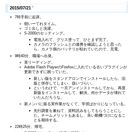
↑
†
2015/07/21
7時手前に起床。
朝いーてれタイム。
ゴミ出しと洗濯。
S-2000のセッティング。
電池入れて、グリス塗って、ひとまず完了。
カメラのフラッシュとの連携を確認しようと思った
ら、カメラ側のバッテリが枯れていたので、充電。
9時40分、職場へ出発。
英リーディング。
Adobe Flash PlayerのFirefoxに入れている古いプラグインが
更新できずに困っていた。
新しい版をスタンドアロンでインストールしたら、旧
版と併存してしまい、扱いづらい。
というわけで、一旦アンインストールしてから、再度
新版をインストールして、解決。何かデータが壊れて
いたんだろうな。
新メンバに振る実作業がなくて、学習ばかりになっている。
先行調査を兼ねて、資料読みをしてもらうことにし
た。チームメリットもあるし、良い動機づけになるこ
とを期待する。
22時25分、帰宅。