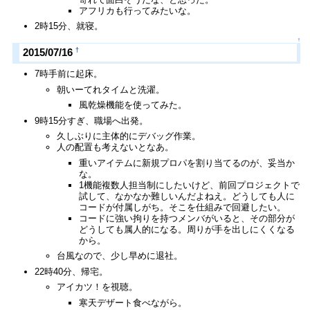
アフリカも行ってみたいな。
2時15分、就寝。
↑
†
2015/07/16
7時手前に起床。
朝いーてれタイムと洗濯。
風乾燥機能を使ってみた。
9時15分すぎ、職場へ出発。
久しぶりに主体的にデバッグ作業。
人の配置も考えないとなあ。
重いアイテムに新規プロパを割り当てるのが、妥当か
な。
1機能複数人担当制にしたいけど、前回プロジェクトで
試して、なかなか難しいんだよねえ。どうしても人に
コードが付属しがち。そこを仕組みで回避したい。
コードに強い拘りを持つメンバがいると、その部分が
どうしても属人的になる。周りが手を出しにくくなる
から。
台風なので、少し早めに退社。
22時40分、帰宅。
アイカツ！を視聴。
寒天デザート食べながら。