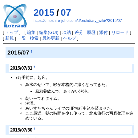
2015
/
07
https://omoshiro-joho.com/d/prof/diary_wiki/?2015/07
[
トップ
] [
編集
|
編集(GUI)
|
凍結
|
差分
|
履歴
|
添付
|
リロード
]
[
新規
|
一覧
|
検索
|
最終更新
|
ヘルプ
]
2015/07
†
↑
†
2015/07/31
7時手前に、起床。
鼻水のせいで、喉が本格的に痛くなってきた。
風邪薬飲んで、鼻うがい洗浄。
朝いーてれタイム。
洗濯。
あいすたちゃんライブのHP先行申込を済ませた。
ここ最近、朝の時間を少し使って、北京旅行の写真整理を進
めている。
↑
†
2015/07/30