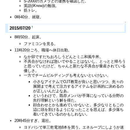
S-2000のカメラとの連携を確認した。
英語(iKnow)の勉強。
筋トレ。
0時40分、就寝。
↑
†
2015/07/20
8時50分、起床。
ファミコンを見る。
11時20分ごろ、職場へ休日出勤。
なか卯ですだちおろしうどんとミニ和風牛丼。
不具合がなければ急いでやることはないし、とっとと帰ろう
と思っていたけど、ちゃんと新たな不具合が量産されている
優しさ。
一方でチームビルディングも考えないといけない。
小さなアイテムでOJT教育が良いと思いつつ、先々の
展開まで考えて注力するアイテムを計画的に決めるの
が正しいんだよなあ。
というわけで、既存メンバが手薄になっている分野の
先行理解という解を得た。
顔合わせとかも進めていかないと。多少なりともこの
辺に頭を割けるようになったことを思えば、多少落ち
着いてきているのかもしれない。
20時45分すぎ、退社。
ヨドバシで単三乾電池8本を買う。エネループにしようか迷