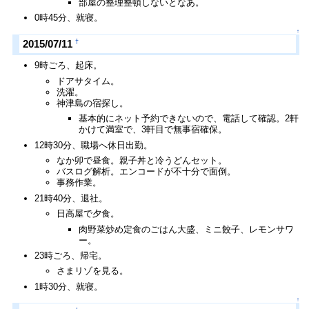
部屋の整理整頓しないとなあ。
0時45分、就寝。
↑
†
2015/07/11
9時ごろ、起床。
ドアサタイム。
洗濯。
神津島の宿探し。
基本的にネット予約できないので、電話して確認。2軒
かけて満室で、3軒目で無事宿確保。
12時30分、職場へ休日出勤。
なか卯で昼食。親子丼と冷うどんセット。
バスログ解析。エンコードが不十分で面倒。
事務作業。
21時40分、退社。
日高屋で夕食。
肉野菜炒め定食のごはん大盛、ミニ餃子、レモンサワ
ー。
23時ごろ、帰宅。
さまリゾを見る。
1時30分、就寝。
↑