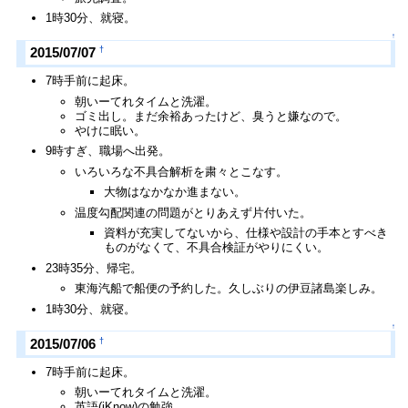
1時30分、就寝。
↑
†
2015/07/07
7時手前に起床。
朝いーてれタイムと洗濯。
ゴミ出し。まだ余裕あったけど、臭うと嫌なので。
やけに眠い。
9時すぎ、職場へ出発。
いろいろな不具合解析を粛々とこなす。
大物はなかなか進まない。
温度勾配関連の問題がとりあえず片付いた。
資料が充実してないから、仕様や設計の手本とすべき
ものがなくて、不具合検証がやりにくい。
23時35分、帰宅。
東海汽船で船便の予約した。久しぶりの伊豆諸島楽しみ。
1時30分、就寝。
↑
†
2015/07/06
7時手前に起床。
朝いーてれタイムと洗濯。
英語(iKnow)の勉強。