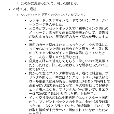
ほのかに風邪っぽくて、軽い頭痛とか。
20時30分、退社。
シルクハットでアイカツオンパレをプレイ。
ラッキードレスデザインモードでついにラブリークイ
ーンコーデを入手した。
ところがプレゼントボックスで印刷中にインク切れの
メッセージ。真っ暗な画面に警告表示が出て、警告音
が鳴り止まない。無印の時のカード切れを思い出すな
ー。
無印のカード切れはたまにあったけど、今の筐体にな
ってからのインク切れは初めてだと思う。少し前に隣
のプリチャン筐体がインク切れ表示になっていたけ
ど、こんなに早く自分も踏むとは。
店員さん呼んで補充してもらう。珍しいので写真撮り
たかったけど、訊いたら微妙そうな返事だったので止
めておいた。
向かって左にプリンタ機材があり、右には料金箱。プ
リンタを開くと、中にはインクカートリッジ装填部と
ロール紙装填部分がある。装填後は3ボタン同時押しで
画面がDVD出力表示になって、その後暗転して起動チ
ェック表示になる。プリンタカバーが開いているエラ
ー(27/2)が出て数回やり直した後、起動完了。
インク交換後の起動は中断再開ではなくスタート画面
から。プレゼントボックスの中身は、4枚中2枚受け取
ったのに、4枚とも残っていた。連続印刷していて、受
け取り情報がまだサーバに通信されていなかったため
だと思う。