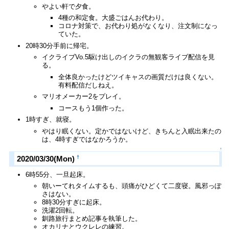
やよい軒で夕食。
4種の和定食。大盛ごはんお代わり。
コロナ対策で、お代わり処がなくなり、注文制になっ
ていた。
20時30分手前に帰宅。
イクライブVo.5駆け出しのイクラの無観客ライブ配信を見
る。
全体良かったけどツイキャスの画質だけは良くない。
有料配信だしねえ。
マリオメーカー2をプレイ。
コースもう1個作った。
1時すぎ、就寝。
やはり眠くない。定かではないけど、きちんと入眠出来たの
は、4時すぎではなかろうか。
↑
†
2020/03/30(Mon)
6時55分、一旦起床。
朝いーてれタイムするも、頭痛がひどくて二度寝。風邪っぽ
さはない。
8時30分すぎに起床。
洗濯2回転。
釧路旅行まとめ記事を執筆した。
オカリナとウクレレの練習。