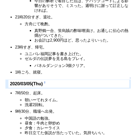
今日の解析で着目した点は、デバッグコードによる影
響がありそうで、ミスった。週明けに謝って訂正しな
ければ。
21時20分すぎ、退社。
方舟にて晩酌。
真野鶴一合、蛍烏賊の酢味噌漬け。お通しに伝心の熱
燗がついてきた。
お会計は2,900円ほど。思ったよりいった。
23時すぎ、帰宅。
ユニパレ福岡記事を書き上げた。
ゼルダの伝説夢を見る島をプレイ。
パネルダンジョン3個クリア。
1時ごろ、就寝。
↑
†
2020/03/05(Thu)
7時50分、起床。
朝いーてれタイム。
洗濯2回転。
9時30分、職場へ出発。
中国語の勉強。
昼食：牛肉と卵炒め
夕食：カレーライス
昨日立てた仮説が当たっていた。気持ちいい。