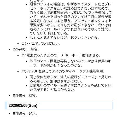
通常のプレイの場合は、中断されてスタートだとプレ
ゼントボックスみたいな対応はできないはずなので、
恐らく最大印刷枚数(恐らく6枚)のバッファを確保して
いて、それを下回った時点のプレイ終了時に警告が出
る設定になっていると思う。プレゼントボックスは上
限数が多いから、そうした対応ができない、或いは前
述のようにロールバックすれば良いので敢えて対策し
ていないと予想している。
ちゃんと覚えてないけど、10クレくらいかな。
コンビニでガス代支払い。
22時40分、帰宅。
単4電池買ったきたので、BTキーボード復活させる。
昨日のマウス問題は再発しないので、やはり付属のキ
ーボードがおかしくなったのかな。
バンナムID登録してアイカツマイページフル機能利用。
同じ筐体だからか、過去の記録がスターズまで見られ
るの嬉しい。無印はさすがにない。
以前無印のマイルーム終了前にスクショを残しておい
た気がするけど見つからない。
0時40分、就寝。
↑
†
2020/03/08(Sun)
8時50分、起床。