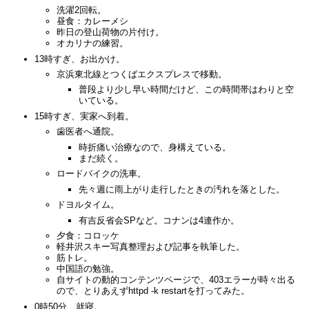
洗濯2回転。
昼食：カレーメシ
昨日の登山荷物の片付け。
オカリナの練習。
13時すぎ、お出かけ。
京浜東北線とつくばエクスプレスで移動。
普段より少し早い時間だけど、この時間帯はわりと空
いている。
15時すぎ、実家へ到着。
歯医者へ通院。
時折痛い治療なので、身構えている。
まだ続く。
ロードバイクの洗車。
先々週に雨上がり走行したときの汚れを落とした。
ドヨルタイム。
有吉反省会SPなど。コナンは4連作か。
夕食：コロッケ
軽井沢スキー写真整理および記事を執筆した。
筋トレ。
中国語の勉強。
自サイトの動的コンテンツページで、403エラーが時々出る
ので、とりあえずhttpd -k restartを打ってみた。
0時50分、就寝。