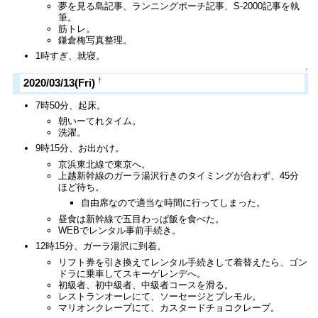
夢を見る島記事、ランニングポーチ記事、S-2000記事を執
筆。
筋トレ。
鎌倉梅写真整理。
1時すぎ、就寝。
↑
†
2020/03/13(Fri)
7時50分、起床。
朝いーてれタイム。
洗濯。
9時15分、お出かけ。
京浜東北線で東京へ。
上越新幹線のガーラ湯沢行きのタイミングが合わず、45分
ほど待ち。
自由席なので適当な時間に行ってしまった。
昼食は新幹線で五目わっぱ飯を食べた。
WEBでレンタル事前手続き。
12時15分、ガーラ湯沢に到着。
リフト券を引き換えてレンタル手続きして着替えたら、ゴン
ドラに乗車してスキーゲレンデへ。
初級者、初中級者、中級者コースを滑る。
レストランオーレにて、ソーセージとプレモル。
マリオンクレープにて、カスタードチョコクレープ。