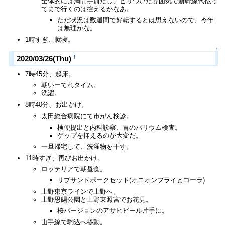
全体的には満開手前だし、ピリついた雰囲気で新幹線代払っ
てまで行くのは控えるかなあ。
ただ状況は数週間で好転するとは思えないので、今年
は無理かな。
1時すぎ、就寝。
↑
†
2020/03/26(Thu)
7時45分、起床。
朝いーてれタイム。
洗濯。
8時40分、お出かけ。
太田総合病院にて市がん検診。
検便提出と内科診察、胃のバリウム検査。
ゲップを抑えるのが大変だ。
一旦帰宅して、洗濯物を干す。
11時すぎ、再びお出かけ。
ロッテリアで朝昼食。
リブサンドポークセット(オニオンフライとコーラ)
上野東京ラインで上野へ。
上野恩賜公園と上野東照宮でお花見。
桜バージョンのアサヒビール片手に。
山手線で駒込へ移動。