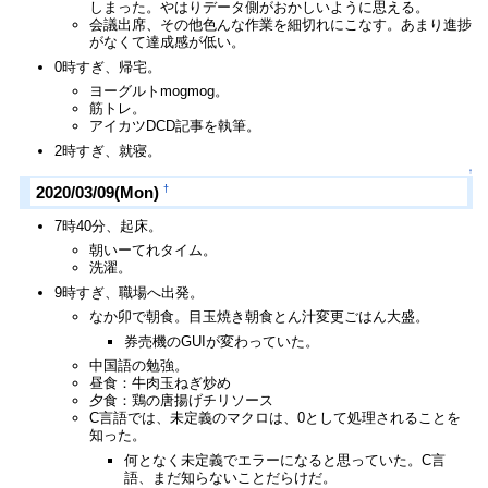
しまった。やはりデータ側がおかしいように思える。
会議出席、その他色んな作業を細切れにこなす。あまり進捗
がなくて達成感が低い。
0時すぎ、帰宅。
ヨーグルトmogmog。
筋トレ。
アイカツDCD記事を執筆。
2時すぎ、就寝。
↑
†
2020/03/09(Mon)
7時40分、起床。
朝いーてれタイム。
洗濯。
9時すぎ、職場へ出発。
なか卯で朝食。目玉焼き朝食とん汁変更ごはん大盛。
券売機のGUIが変わっていた。
中国語の勉強。
昼食：牛肉玉ねぎ炒め
夕食：鶏の唐揚げチリソース
C言語では、未定義のマクロは、0として処理されることを
知った。
何となく未定義でエラーになると思っていた。C言
語、まだ知らないことだらけだ。