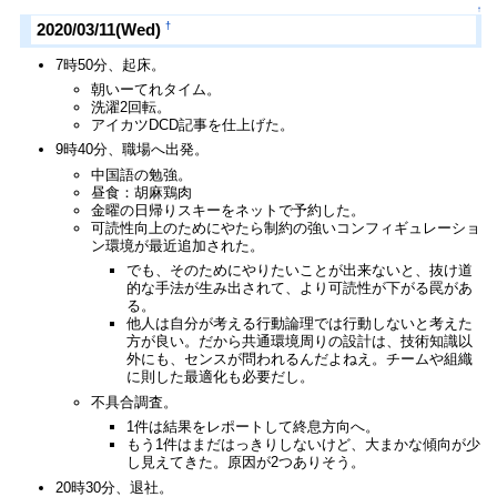
↑
†
2020/03/11(Wed)
7時50分、起床。
朝いーてれタイム。
洗濯2回転。
アイカツDCD記事を仕上げた。
9時40分、職場へ出発。
中国語の勉強。
昼食：胡麻鶏肉
金曜の日帰りスキーをネットで予約した。
可読性向上のためにやたら制約の強いコンフィギュレーショ
ン環境が最近追加された。
でも、そのためにやりたいことが出来ないと、抜け道
的な手法が生み出されて、より可読性が下がる罠があ
る。
他人は自分が考える行動論理では行動しないと考えた
方が良い。だから共通環境周りの設計は、技術知識以
外にも、センスが問われるんだよねえ。チームや組織
に則した最適化も必要だし。
不具合調査。
1件は結果をレポートして終息方向へ。
もう1件はまだはっきりしないけど、大まかな傾向が少
し見えてきた。原因が2つありそう。
20時30分、退社。