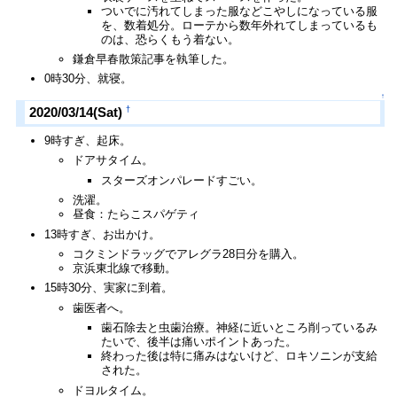
ついでに汚れてしまった服などこやしになっている服
を、数着処分。ローテから数年外れてしまっているも
のは、恐らくもう着ない。
鎌倉早春散策記事を執筆した。
0時30分、就寝。
↑
†
2020/03/14(Sat)
9時すぎ、起床。
ドアサタイム。
スターズオンパレードすごい。
洗濯。
昼食：たらこスパゲティ
13時すぎ、お出かけ。
コクミンドラッグでアレグラ28日分を購入。
京浜東北線で移動。
15時30分、実家に到着。
歯医者へ。
歯石除去と虫歯治療。神経に近いところ削っているみ
たいで、後半は痛いポイントあった。
終わった後は特に痛みはないけど、ロキソニンが支給
された。
ドヨルタイム。