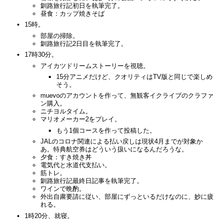
釧路旅行記初日を執筆完了。
昼食：カップ焼きそば
15時。
部屋の掃除。
釧路旅行記2日目を執筆完了。
17時30分。
アイカツドリームストーリーを視聴。
15分アニメだけど、クオリティはTV版と同じで楽しめ
そう。
muevoのアカウントを作って、無観客イクライブのクラファ
ン購入。
ニチヨルタイム。
マリオメーカー2をプレイ。
もう1個コースを作って投稿した。
JALのコロナ関連による払い戻しは現状4月までが対象か
あ。特典航空券はどういう扱いになるんだろうな。
夕食：すき焼き丼
電気代と水道代支払い。
筋トレ。
釧路旅行記最終日記事を執筆完了。
ワインで晩酌。
外出自粛要請に従い、部屋にずっといるだけなのに、妙に疲
れる。
1時20分、就寝。