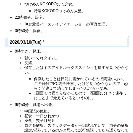
つけめんKOKOROにて夕食。
特製KOKOROつけめん大盛。
22時40分、帰宅。
伊倉愛美バースデイディナーショーの写真整理。
0時50分、就寝。
↑
†
2020/03/10(Tue)
8時すぎ、起床。
朝いーてれタイム。
洗濯。
保存したはずのアイドルックのスクショを探すが見つからな
い。
保存したことは日記に書かれているので間違いない。
この日付でPC内全検索したけど見つからないので、恐
らく間違えて消してしまったんだろうなあ。
1画面では収まらなかったので、2画面に分けて保存し
たことまで覚えているというのに。
9時50分、職場へ出発。
中国語の勉強。
昼食：一口ひれかつ
夕食：穴子月見丼
ログを解析。スタックデータが一部壊れていて、自分の解析
設定が誤っているのかと思って試行錯誤してたら遅くなって