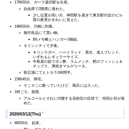
17時50分、ガーラ湯沢駅を出発。
自由席で2階席に座れた。
少し位置が高い分、神田駅を過ぎて東京駅付近のビル
群の夜景がきれいに見えた。
19時50分、川崎に到着。
無印良品にて買い物。
B6メモ帳とハンガー3個組。
キリンシティで夕食。
キリンラガー、ハートランド、黒生、達人ブレンド。
いずれもレギュラーサイズ。
中島菜の茹でポン酢、ラムメンチ、鱈のフィッシュ＆
チップス、薄焼きマルゲリータ。
歌広場にてヒトカラ1時間半。
23時45分、帰宅。
そこそこに酔っていたけど、風呂には入った。
1時ごろ、就寝。
アルコールとそれに付随する花粉症の症状で、何回か目が覚
めた。
↑
†
2020/03/12(Thu)
6時55分、起床。