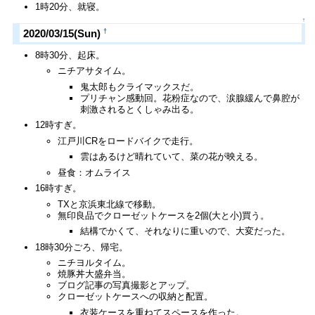
1時20分、就寝。
↑
†
2020/03/15(Sun)
8時30分、起床。
ニチアサタイム。
鬼太郎もクライマックスだ。
プリチャン感動回。花粉症なので、涙腺緩んで鼻腔が
刺激されるとくしゃみ出る。
12時すぎ。
江戸川CRをロードバイクで走行。
雲はあるけど晴れていて、菜の花が映える。
昼食：オムライス
16時すぎ。
TXと京浜東北線で移動。
無印良品でクローゼットケースを2個(大と小)買う。
結構でかくて、それなりに重いので、大変だった。
18時30分ごろ、帰宅。
ニチヨルタイム。
焼豚丼大盛弁当。
ブログ記事の写真撮影とアップ。
クローゼットケースへの収納と配置。
衣装ケースを重ねてスペースを作った。