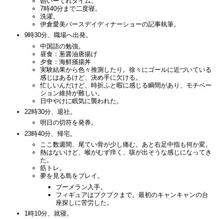
朝いーてれタイム。
7時40分まで二度寝。
洗濯。
伊倉愛美バースデイディナーショーの記事執筆。
9時30分、職場へ出発。
中国語の勉強。
昼食：葱醤油唐揚げ
夕食：海鮮掻揚丼
実験結果から色々推測したり。徐々にゴールに近づいている
感じはあるけど、決め手に欠ける。
忙しいんだけど、時折ふと暇に感じる瞬間があり、モチベー
ション維持が難しい。
日中やけに眠気に襲われた。
22時30分、退社。
明日の切符を発券。
23時40分、帰宅。
ここ数週間、尾てい骨が少し痛む。あと右足中指も何か変。
熱はないけど、喉がむず痒く、咳が出そうな感じになってき
た。
筋トレ。
夢を見る島をプレイ。
ブーメラン入手。
フィギュアはプクプクまで。最初のキャンキャンの台
座探しに苦労した。
1時10分、就寝。