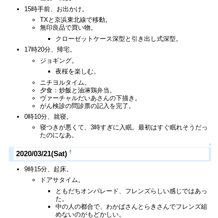
15時手前、お出かけ。
TXと京浜東北線で移動。
無印良品で買い物。
クローゼットケース深型と引き出し式深型。
17時20分、帰宅。
ジョギング。
夜桜を楽しむ。
ニチヨルタイム。
夕食：炒飯と油淋鶏弁当。
ヴァーチャルだいあさんの下描き。
がん検診の問診票の記入を完了。
0時10分、就寝。
寝つきが悪くて、3時すぎに入眠。最初はすぐ眠れそうだっ
たのになあ。
↑
†
2020/03/21(Sat)
9時15分、起床。
ドアサタイム。
ともだちオンパレード、フレンズらしい感じではあっ
た。
中の人の都合で、わかばさんとらきさんでフレンズ組
めないのがもどかしい。