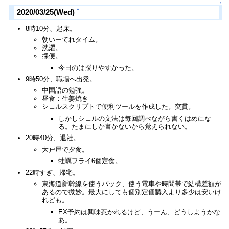
↑
†
2020/03/25(Wed)
8時10分、起床。
朝いーてれタイム。
洗濯。
採便。
今日のは採りやすかった。
9時50分、職場へ出発。
中国語の勉強。
昼食：生姜焼き
シェルスクリプトで便利ツールを作成した。突貫。
しかしシェルの文法は毎回調べながら書くはめにな
る。たまにしか書かないから覚えられない。
20時40分、退社。
大戸屋で夕食。
牡蠣フライ6個定食。
22時すぎ、帰宅。
東海道新幹線を使うパック、使う電車や時間帯で結構差額が
あるので微妙。最大にしても個別定価購入より多少は安いけ
れども。
EX予約は興味惹かれるけど、うーん、どうしようかな
あ。