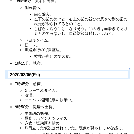
16時45分、実家に到着。
歯医者へ。
歯石除去。
左下の歯の欠けと、右上の歯の並びの悪さで別の歯の
根元がやられてるとのこと。
しばらく通うことになりそう。この辺は歯磨きで防げ
るものでもないし、自己対策は難しいよねえ。
ドヨルタイム。
筋トレ。
釧路旅行の写真整理。
枚数が多いので大変。
1時15分、就寝。
↑
†
2020/03/06(Fri)
7時45分、起床。
朝いーてれタイム。
洗濯。
ユニパレ福岡記事を執筆中。
9時50分、職場へ出発。
中国語の勉強。
昼食：ハヤシカツライス
夕食：塩麹豚肉炒め
昨日立てた仮説は外れていた。現象が発散してやな感じ。