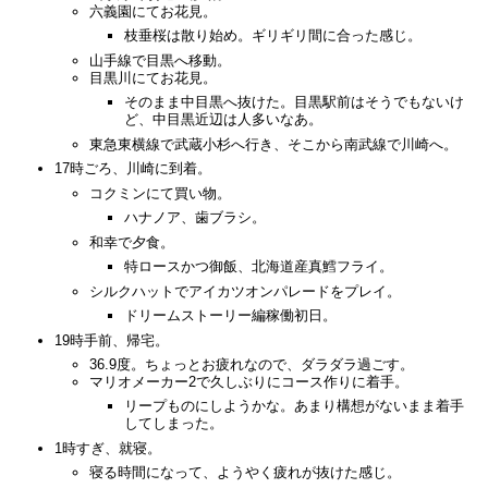
六義園にてお花見。
枝垂桜は散り始め。ギリギリ間に合った感じ。
山手線で目黒へ移動。
目黒川にてお花見。
そのまま中目黒へ抜けた。目黒駅前はそうでもないけ
ど、中目黒近辺は人多いなあ。
東急東横線で武蔵小杉へ行き、そこから南武線で川崎へ。
17時ごろ、川崎に到着。
コクミンにて買い物。
ハナノア、歯ブラシ。
和幸で夕食。
特ロースかつ御飯、北海道産真鱈フライ。
シルクハットでアイカツオンパレードをプレイ。
ドリームストーリー編稼働初日。
19時手前、帰宅。
36.9度。ちょっとお疲れなので、ダラダラ過ごす。
マリオメーカー2で久しぶりにコース作りに着手。
リープものにしようかな。あまり構想がないまま着手
してしまった。
1時すぎ、就寝。
寝る時間になって、ようやく疲れが抜けた感じ。