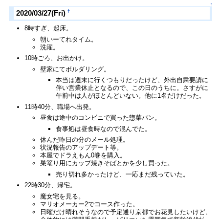
↑
†
2020/03/27(Fri)
8時すぎ、起床。
朝いーてれタイム。
洗濯。
10時ごろ、お出かけ。
壁家にてボルダリング。
本当は週末に行くつもりだったけど、外出自粛要請に
伴い営業休止となるので、この日のうちに。さすがに
午前中は人がほとんどいない。他に1名だけだった。
11時40分、職場へ出発。
昼食は途中のコンビニで買った惣菜パン。
食事処は昼食時なので混んでた。
休んだ昨日の分のメール処理。
状況報告のアップデート等。
本屋でドラえもん0巻を購入。
巣篭り用にカップ焼きそばとかを少し買った。
売り切れ多かったけど、一応まだ残っていた。
22時30分、帰宅。
魔女宅を見る。
マリオメーカー2でコース作った。
日曜だけ晴れそうなので予定通り京都でお花見したいけど、