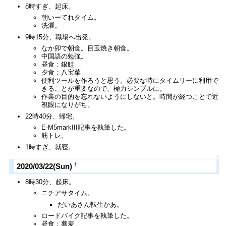
8時すぎ、起床。
朝いーてれタイム。
洗濯。
9時15分、職場へ出発。
なか卯で朝食。目玉焼き朝食。
中国語の勉強。
昼食：銀鮭
夕食：八宝菜
便利ツールを作ろうと思う。必要な時にタイムリーに利用で
きることが重要なので、極力シンプルに。
作業の目的を忘れないようにしないと。時間が経つことで近
視眼になりがち。
22時40分、帰宅。
E-M5markIII記事を執筆した。
筋トレ。
1時すぎ、就寝。
↑
†
2020/03/22(Sun)
8時30分、起床。
ニチアサタイム。
だいあさん転生かあ。
ロードバイク記事を執筆した。
昼食：蕎麦