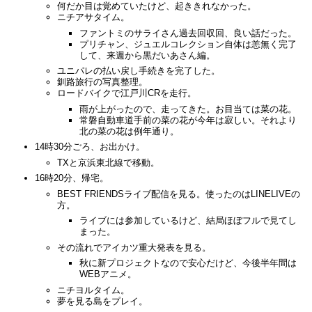
何だか目は覚めていたけど、起ききれなかった。
ニチアサタイム。
ファントミのサライさん過去回収回、良い話だった。
プリチャン、ジュエルコレクション自体は恙無く完了
して、来週から黒だいあさん編。
ユニパレの払い戻し手続きを完了した。
釧路旅行の写真整理。
ロードバイクで江戸川CRを走行。
雨が上がったので、走ってきた。お目当ては菜の花。
常磐自動車道手前の菜の花が今年は寂しい。それより
北の菜の花は例年通り。
14時30分ごろ、お出かけ。
TXと京浜東北線で移動。
16時20分、帰宅。
BEST FRIENDSライブ配信を見る。使ったのはLINELIVEの
方。
ライブには参加しているけど、結局ほぼフルで見てし
まった。
その流れでアイカツ重大発表を見る。
秋に新プロジェクトなので安心だけど、今後半年間は
WEBアニメ。
ニチヨルタイム。
夢を見る島をプレイ。