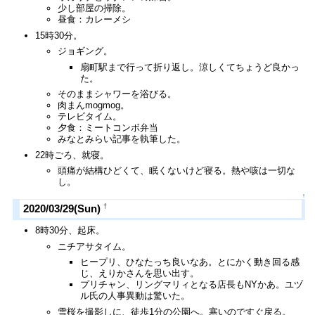
少し部屋の掃除。
昼食：カレーメシ
15時30分。
ジョギング。
扇町駅まで行って折り返し。涼しくてちょうど良かっ
た。
そのままシャワーを浴びる。
肉まんmogmog。
テレビタイム。
夕食：ミートコンボ弁当
みなとみらい記事を執筆した。
22時ごろ、就寝。
頭痛が結構ひどくて、眠くないけど寝る。熱や咳は一切な
し。
↑
†
2020/03/29(Sun)
8時30分、起床。
ニチアサタイム。
ヒープリ、ひなたっち良いなあ。とにかく動き回る感
じ、えりかさんを思い出す。
プリチャン、リングマリィとなる店長もNYかあ。ユヅ
ル氏の人事異動は驚いた。
雪桜を撮影しに、徒歩1分の公園へ。寒いのですぐ戻る。