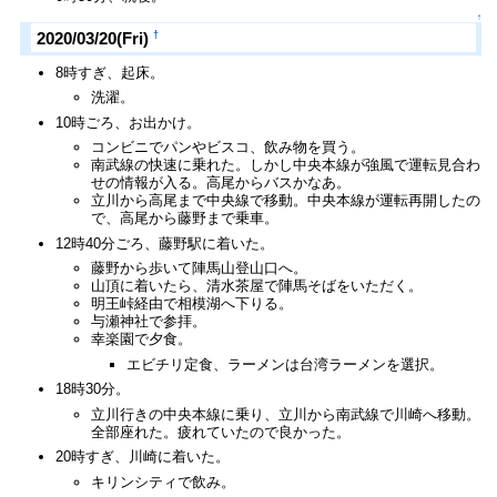
↑
†
2020/03/20(Fri)
8時すぎ、起床。
洗濯。
10時ごろ、お出かけ。
コンビニでパンやビスコ、飲み物を買う。
南武線の快速に乗れた。しかし中央本線が強風で運転見合わ
せの情報が入る。高尾からバスかなあ。
立川から高尾まで中央線で移動。中央本線が運転再開したの
で、高尾から藤野まで乗車。
12時40分ごろ、藤野駅に着いた。
藤野から歩いて陣馬山登山口へ。
山頂に着いたら、清水茶屋で陣馬そばをいただく。
明王峠経由で相模湖へ下りる。
与瀬神社で参拝。
幸楽園で夕食。
エビチリ定食、ラーメンは台湾ラーメンを選択。
18時30分。
立川行きの中央本線に乗り、立川から南武線で川崎へ移動。
全部座れた。疲れていたので良かった。
20時すぎ、川崎に着いた。
キリンシティで飲み。