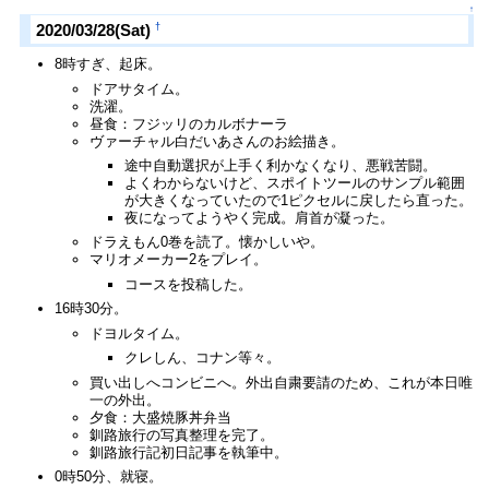
↑
†
2020/03/28(Sat)
8時すぎ、起床。
ドアサタイム。
洗濯。
昼食：フジッリのカルボナーラ
ヴァーチャル白だいあさんのお絵描き。
途中自動選択が上手く利かなくなり、悪戦苦闘。
よくわからないけど、スポイトツールのサンプル範囲
が大きくなっていたので1ピクセルに戻したら直った。
夜になってようやく完成。肩首が凝った。
ドラえもん0巻を読了。懐かしいや。
マリオメーカー2をプレイ。
コースを投稿した。
16時30分。
ドヨルタイム。
クレしん、コナン等々。
買い出しへコンビニへ。外出自粛要請のため、これが本日唯
一の外出。
夕食：大盛焼豚丼弁当
釧路旅行の写真整理を完了。
釧路旅行記初日記事を執筆中。
0時50分、就寝。