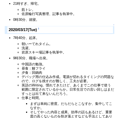
21時すぎ、帰宅。
筋トレ。
佐原輪行写真整理、記事を執筆中。
0時30分、就寝。
↑
†
2020/03/17(Tue)
7時40分、起床。
朝いーてれタイム。
洗濯。
岩原スキー場記事を執筆中。
9時30分、職場へ出発。
中国語の勉強。
昼食：鯵フライ
夕食：回鍋肉
デバッグ用の仕込み作成。電源が切れるタイミングの問題な
ので、ログを残すのが難しく、工夫が必要。
英語のWriting、慣れてきたけど、あくまでこの仕事で使う
範囲に限定されているからか。日常生活での言い回しはまだ
すっとは出て来ないんだろう。
仕事と時間。
まずは単純に密度。だらだらとこなすか、集中してこ
なすか。
そしてやった内容と成果。効率の話もあるけど、重要
度の高くないものを削ぎ落とすなども手法としてあり