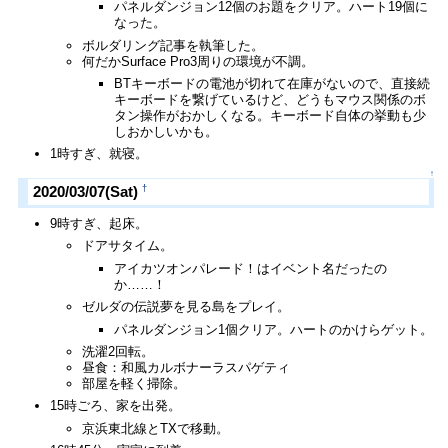
パネルダンジョン12個のお題をクリア。ハート19個に
なった。
ボルダリング記事を執筆した。
何だかSurface Pro3周りの環境が不調。
BTキーボードの電池が切れて在庫がないので、直接続
キーボードを繋げているけど、どうもマウス関係のボ
タン操作がおかしくなる。キーボード自体の挙動も少
しおかしいかも。
1時すぎ、就寝。
↑
†
2020/03/07(Sat)
9時すぎ、起床。
ドアサタイム。
アイカツオンパレード！はイベント名だったの
か……！
ゼルダの伝説夢を見る島をプレイ。
パネルダンジョン1個クリア。ハートのかけらゲット。
洗濯2回転。
昼食：和風カルボナーラスパゲティ
部屋を軽く掃除。
15時ごろ、家を出発。
京浜東北線とTXで移動。