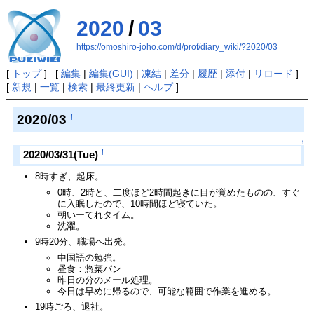
2020
/
03
https://omoshiro-joho.com/d/prof/diary_wiki/?2020/03
[
トップ
] [
編集
|
編集(GUI)
|
凍結
|
差分
|
履歴
|
添付
|
リロード
]
[
新規
|
一覧
|
検索
|
最終更新
|
ヘルプ
]
2020/03
†
↑
†
2020/03/31(Tue)
8時すぎ、起床。
0時、2時と、二度ほど2時間起きに目が覚めたものの、すぐ
に入眠したので、10時間ほど寝ていた。
朝いーてれタイム。
洗濯。
9時20分、職場へ出発。
中国語の勉強。
昼食：惣菜パン
昨日の分のメール処理。
今日は早めに帰るので、可能な範囲で作業を進める。
19時ごろ、退社。