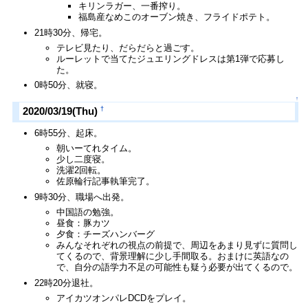
キリンラガー、一番搾り。
福島産なめこのオーブン焼き、フライドポテト。
21時30分、帰宅。
テレビ見たり、だらだらと過ごす。
ルーレットで当てたジュエリングドレスは第1弾で応募し
た。
0時50分、就寝。
↑
†
2020/03/19(Thu)
6時55分、起床。
朝いーてれタイム。
少し二度寝。
洗濯2回転。
佐原輪行記事執筆完了。
9時30分、職場へ出発。
中国語の勉強。
昼食：豚カツ
夕食：チーズハンバーグ
みんなそれぞれの視点の前提で、周辺をあまり見ずに質問し
てくるので、背景理解に少し手間取る。おまけに英語なの
で、自分の語学力不足の可能性も疑う必要が出てくるので。
22時20分退社。
アイカツオンパレDCDをプレイ。