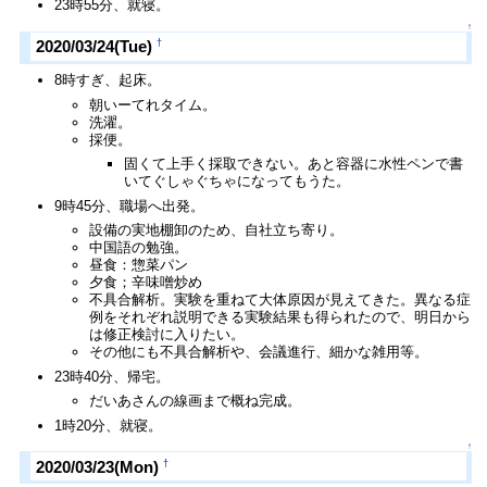
23時55分、就寝。
↑
†
2020/03/24(Tue)
8時すぎ、起床。
朝いーてれタイム。
洗濯。
採便。
固くて上手く採取できない。あと容器に水性ペンで書
いてぐしゃぐちゃになってもうた。
9時45分、職場へ出発。
設備の実地棚卸のため、自社立ち寄り。
中国語の勉強。
昼食：惣菜パン
夕食；辛味噌炒め
不具合解析。実験を重ねて大体原因が見えてきた。異なる症
例をそれぞれ説明できる実験結果も得られたので、明日から
は修正検討に入りたい。
その他にも不具合解析や、会議進行、細かな雑用等。
23時40分、帰宅。
だいあさんの線画まで概ね完成。
1時20分、就寝。
↑
†
2020/03/23(Mon)