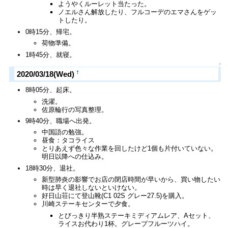
ようやくルーレット当たった。
ノエルさん解放したり、フルコーデのエマさんをゲッ
トしたり。
0時15分、帰宅。
荷物準備。
1時45分、就寝。
↑
†
2020/03/18(Wed)
8時05分、起床。
洗濯。
佐原輪行の写真整理。
9時40分、職場へ出発。
中国語の勉強。
昼食：タコライス
とりあえず色々な作業を回したけど1個も片付いていない。
明日以降への仕込み。
18時30分、退社。
新型肺炎の影響でお店の閉店時間が早いから、買い物したい
時は早く退社しないといけない。
好日山荘にて登山靴(C1 02S グレー27.5)を購入。
川崎ステーキセンターで夕食。
とびっきり半熟ステーキミディアムレア、Aセット、
ライスお代わり1杯。グレープフルーツハイ。