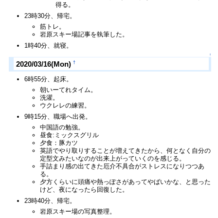
得る。
23時30分、帰宅。
筋トレ。
岩原スキー場記事を執筆した。
1時40分、就寝。
↑
†
2020/03/16(Mon)
6時55分、起床。
朝いーてれタイム。
洗濯。
ウクレレの練習。
9時15分、職場へ出発。
中国語の勉強。
昼食:ミックスグリル
夕食：豚カツ
英語でやり取りすることが増えてきたから、何となく自分の
定型文みたいなのが出来上がっていくのを感じる。
手詰まり感の出てきた厄介不具合がストレスになりつつあ
る。
夕方くらいに頭痛や熱っぽさがあってやばいかな、と思った
けど、夜になったら回復した。
23時40分、帰宅。
岩原スキー場の写真整理。