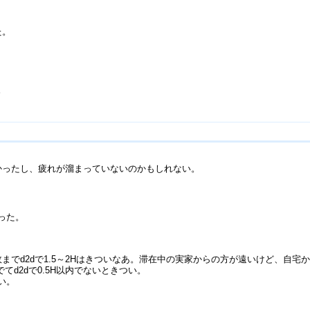
た。
。
かったし、疲れが溜まっていないのかもしれない。
った。
までd2dで1.5～2Hはきついなあ。滞在中の実家からの方が遠いけど、自
てd2dで0.5H以内でないときつい。
い。