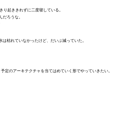
っきり起ききれずに二度寝している。
んだろうな。
。
水は枯れていなかったけど、だいぶ減っていた。
う予定のアーキテクチャを当てはめていく形でやっていきたい。