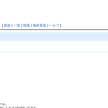
 [
新規
|
一覧
|
検索
|
最終更新
|
ヘルプ
]
ール。
味にもわさびが付いてきた。