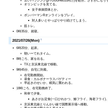
古いハウジング(μ-TOUGH6010向け)を処分。さすがに
オリンピックを見てる。
女子体操団体とか。
ボンバーマンRオンラインをプレイ。
対人多いとやっぱりやり続けてしまう。
筋トレ。
0時35分、就寝。
†
2021/07/26(Mon)
6時20分、起床。
朝いーてれタイム。
8時ごろ、家を出る。
TXと京浜東北線で移動。
9時45分、自宅に到着。
在宅勤務開始。
昼食：カルボナーラスパゲティー
早起きのせいか、眠気に襲われる。
18時ごろ、在宅勤務終了。
和幸で夕食。
あさがお定食(一口ひれかつ、鯵フライ、海老フライ)
京浜東北線とりんかい線で国際展示場へ移動。