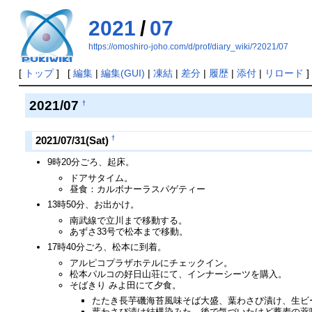
2021
/
07
https://omoshiro-joho.com/d/prof/diary_wiki/?2021/07
[
トップ
] [
編集
|
編集(GUI)
|
凍結
|
差分
|
履歴
|
添付
|
リロード
]
2021/07
†
†
2021/07/31(Sat)
9時20分ごろ、起床。
ドアサタイム。
昼食：カルボナーラスパゲティー
13時50分、お出かけ。
南武線で立川まで移動する。
あずさ33号で松本まで移動。
17時40分ごろ、松本に到着。
アルピコプラザホテルにチェックイン。
松本パルコの好日山荘にて、インナーシーツを購入。
そばきり みよ田にて夕食。
たたき長芋磯海苔風味そば大盛、葉わさび漬け、生ビ
葉わさび漬け結構染みた。後で気づいたけど蕎麦の薬