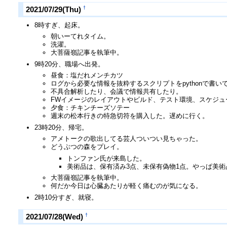
†
2021/07/29(Thu)
8時すぎ、起床。
朝いーてれタイム。
洗濯。
大菩薩嶺記事を執筆中。
9時20分、職場へ出発。
昼食：塩だれメンチカツ
ログから必要な情報を抜粋するスクリプトをpythonで書い
不具合解析したり、会議で情報共有したり。
FWイメージのレイアウトやビルド、テスト環境、スケジ
夕食：チキンチーズソテー
週末の松本行きの特急切符を購入した。遅めに行く。
23時20分、帰宅。
アメトークの歌出してる芸人ついつい見ちゃった。
どうぶつの森をプレイ。
トンファン氏が来島した。
美術品は、保有済み3点、未保有偽物1点。やっぱ美
大菩薩嶺記事を執筆中。
何だか今日は心臓あたりが軽く痛むのが気になる。
2時10分すぎ、就寝。
†
2021/07/28(Wed)