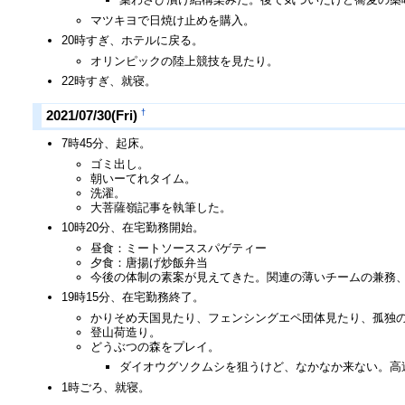
マツキヨで日焼け止めを購入。
20時すぎ、ホテルに戻る。
オリンピックの陸上競技を見たり。
22時すぎ、就寝。
†
2021/07/30(Fri)
7時45分、起床。
ゴミ出し。
朝いーてれタイム。
洗濯。
大菩薩嶺記事を執筆した。
10時20分、在宅勤務開始。
昼食：ミートソーススパゲティー
夕食：唐揚げ炒飯弁当
今後の体制の素案が見えてきた。関連の薄いチームの兼務
19時15分、在宅勤務終了。
かりそめ天国見たり、フェンシングエペ団体見たり、孤独
登山荷造り。
どうぶつの森をプレイ。
ダイオウグソクムシを狙うけど、なかなか来ない。高
1時ごろ、就寝。