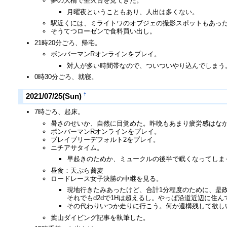
夢の大橋で聖火台を見てきた。
月曜夜ということもあり、人出は多くない。
駅近くには、ミライトワのオブジェの撮影スポットもあっ
そうてつローゼンで食料買い出し。
21時20分ごろ、帰宅。
ボンバーマンRオンラインをプレイ。
対人が多い時間帯なので、ついついやり込んでしまう
0時30分ごろ、就寝。
†
2021/07/25(Sun)
7時ごろ、起床。
暑さのせいか、自然に目覚めた。昨晩もあまり疲労感はな
ボンバーマンRオンラインをプレイ。
ブレイブリーデフォルト2をプレイ。
ニチアサタイム。
早起きのためか、ミュークルの後半で眠くなってしま
昼食：天ぷら蕎麦
ロードレース女子決勝の中継を見る。
現地行きたみあったけど、合計1分程度のために、是政
それでもd2dで1Hは超えるし。やっぱ沿道近辺に住んで
その代わりいつか走りに行こう。何か遺構残して欲し
葉山ダイビング記事を執筆した。