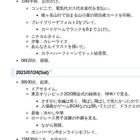
15時手前、お出かけ。
コンビニで、電気代ガス代水道代を支払い。
槍ヶ岳山行で泊まる山小屋の宿泊者カードを印刷。
ブレイブリーデフォルト2をプレイ。
カードゲームでランクをBまで上げた。
ニチヨルタイム。
夕食：カレーライス
あんなさんイラストを描いた。
カラーハーフトーンでドット絵背景。
0時20分、就寝。
†
2021/07/24(Sat)
8時30分、起床。
ドアサタイム。
東京オリンピック2020開会式の録画を、NHK+で見る。
さすがに全編は長く、飛ばし飛ばしで見たかったので
入場曲がゲームBGMなのは聞いてたけど、ドラクエ
昼食：冷やし中華
ロードレース男子決勝の中継を見る。
ながら視聴。
ボンバーマンRオンラインをプレイ。
15時30分ごろ、お出かけ。