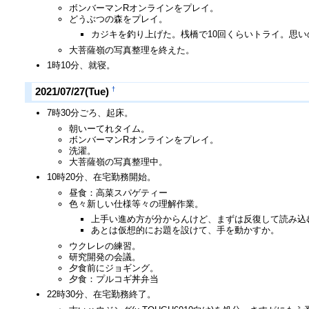
ボンバーマンRオンラインをプレイ。
どうぶつの森をプレイ。
カジキを釣り上げた。桟橋で10回くらいトライ。思
大菩薩嶺の写真整理を終えた。
1時10分、就寝。
†
2021/07/27(Tue)
7時30分ごろ、起床。
朝いーてれタイム。
ボンバーマンRオンラインをプレイ。
洗濯。
大菩薩嶺の写真整理中。
10時20分、在宅勤務開始。
昼食：高菜スパゲティー
色々新しい仕様等々の理解作業。
上手い進め方が分からんけど、まずは反復して読み込
あとは仮想的にお題を設けて、手を動かすか。
ウクレレの練習。
研究開発の会議。
夕食前にジョギング。
夕食：プルコギ丼弁当
22時30分、在宅勤務終了。