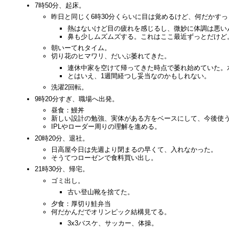
7時50分、起床。
昨日と同じく6時30分くらいに目は覚めるけど、何だかす
熱はないけど目の疲れを感じるし、微妙に体調は悪い
鼻も少しムズムズする。これはここ最近ずっとだけど
朝いーてれタイム。
切り花のヒマワリ、だいぶ萎れてきた。
連休中家を空けて帰ってきた時点で萎れ始めていた。
とはいえ、1週間経つし妥当なのかもしれない。
洗濯2回転。
9時20分すぎ、職場へ出発。
昼食：鰻丼
新しい設計の勉強、実体がある方をベースにして、今後使
IPLやローダー周りの理解を進める。
20時20分、退社。
日高屋今日は先週より閉まるの早くて、入れなかった。
そうてつローゼンで食料買い出し。
21時30分、帰宅。
ゴミ出し。
古い登山靴を捨てた。
夕食：厚切り鮭弁当
何だかんだでオリンピック結構見てる。
3x3バスケ、サッカー、体操。