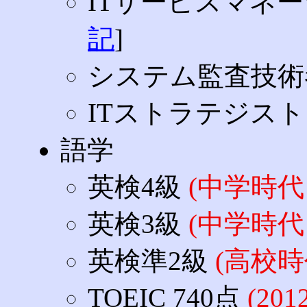
ITサービスマネ
記
]
システム監査技
ITストラテジス
語学
英検4級
(中学時代
英検3級
(中学時代
英検準2級
(高校時
TOEIC 740点
(20