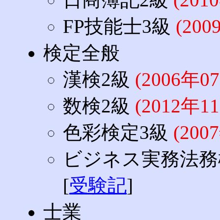
FP技能士3級
(20
検定全般
漢検2級
(2006年
数検2級
(2012年
色彩検定3級
(20
ビジネス実務法務
[
受験記
]
士業