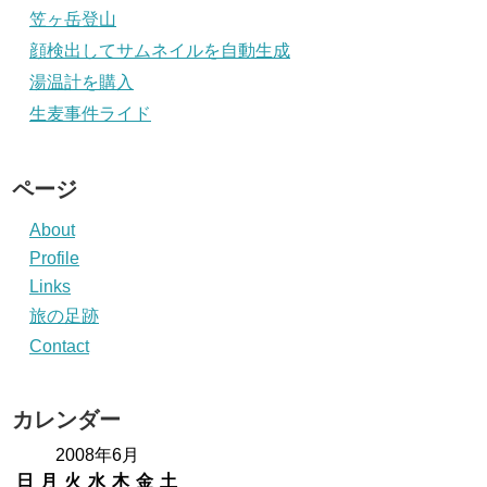
笠ヶ岳登山
顔検出してサムネイルを自動生成
湯温計を購入
生麦事件ライド
ページ
About
Profile
Links
旅の足跡
Contact
カレンダー
2008年6月
日
月
火
水
木
金
土