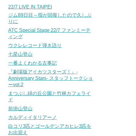
22/7 LIVE IN TAIPEI
ジム89日目～指が回復したので久しぶ
りに
ATC Special Stage 22/7 ファンミーテ
ィング
ウクレレコード弾き語り
七星山登山
一番よくわかる古事記
『劇場版アイカツスターズ！』-
Anniversary Stars- スタッフトークショ
ーvol.2
まつぶし緑の丘公園と竹林カフェライ
ド
前掛山登山
カルディイタリアーノ
白コリ3匹とゴールデンアカヒレ3匹を
お出迎え