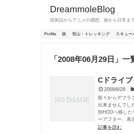
DreammoleBlog
技術話からアニメの感想、旅から日常ま
Profile
旅
登山・トレッキング
スキュー
「
2008年06月29日
」
一
Cドライブ
2008/6/29
前々からデフラ
出来ませんでし
別HDDへ移した
ーアフター、表示
記事を読む