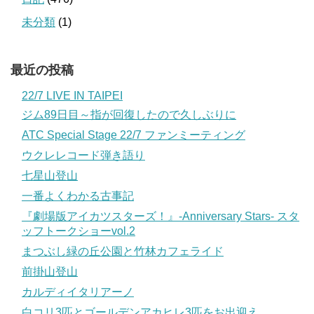
未分類
(1)
最近の投稿
22/7 LIVE IN TAIPEI
ジム89日目～指が回復したので久しぶりに
ATC Special Stage 22/7 ファンミーティング
ウクレレコード弾き語り
七星山登山
一番よくわかる古事記
『劇場版アイカツスターズ！』-Anniversary Stars- スタ
ッフトークショーvol.2
まつぶし緑の丘公園と竹林カフェライド
前掛山登山
カルディイタリアーノ
白コリ3匹とゴールデンアカヒレ3匹をお出迎え