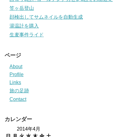
笠ヶ岳登山
顔検出してサムネイルを自動生成
湯温計を購入
生麦事件ライド
ページ
About
Profile
Links
旅の足跡
Contact
カレンダー
2014年4月
日
月
火
水
木
金
土