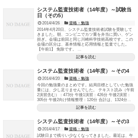
システム監査技術者（14年度）～試験当
日（その5）
2014/4/26
資格・勉強
2014年4月20日、システム監査技術者試験を受験して
きました。朝、コンビニでカツ重を弁当に買い、ゲン
担ぎ。会場は前回と同じ川崎科学技術高校です。この
会場の区分は、基本情報と応用情報と監査でした。
【午前1】 免除です。 ...
記事を読む
システム監査技術者（14年度）～その4
2014/4/20
資格・勉強
今回の勉強量のまとめです。結局目標としていた勉強
量には、少し足りませんでした。 テキスト読み（午前
2演習含む）：473分 午後1演習：426分 午後2演習：
305分 午後2向け情報整理：120分 合計は、1324分...
記事を読む
システム監査技術者（14年度）～その3
2014/4/17
資格・勉強
試験日まで残りい少なくなってきました。最近は、午