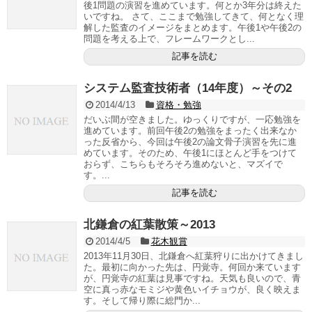
後1問題の演習を進めています。何とか3年分は終えた
いですね。 さて、ここまで勉強してきて、何となく理
解した監査のイメージをまとめます。午後1や午後2の
問題を考える上で、フレームワークとし...
記事を読む
システム監査技術者（14年度）～その2
2014/4/13
資格・勉強
だいぶ間が空きました。ゆっくりですが、一応勉強を
進めています。前回午後2の勉強をまったく出来なか
った反省から、今回は午後2の論文骨子演習を先に進
めています。そのため、午後1にほとんど手をつけて
おらず、こちらもそろそろ進めないと、マズイで
す。...
記事を読む
北鎌倉の紅葉散策～2013
2014/4/5
花木観賞
2013年11月30日、北鎌倉へ紅葉狩りに出かけてきまし
た。最初に向かった先は、円覚寺。何回か来ています
が、円覚寺の紅葉は見事ですね。天気も良いので、青
空に真っ赤なモミジや黄色いイチョウが、良く映えま
す。そして帰り際に総門か...