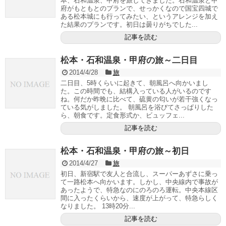
本、石和温泉、甲府を旅してきました。石和温泉と甲
府がもともとのプランで、せっかくなので国宝四城で
ある松本城にも行ってみたい、というアレンジを加え
た結果のプランです。初日は曇りがちでした...
記事を読む
松本・石和温泉・甲府の旅～二日目
2014/4/28
旅
二日目、5時くらいに起きて、朝風呂へ向かいまし
た。この時間でも、結構入っている人がいるのです
ね。何だか昨晩に比べて、硫黄の匂いが若干強くなっ
ている気がしました。 朝風呂を浴びてさっぱりした
ら、朝食です。定食形式か、ビュッフェ...
記事を読む
松本・石和温泉・甲府の旅～初日
2014/4/27
旅
初日、新宿駅で友人と合流し、スーパーあずさに乗っ
て一路松本へ向かいます。しかし、中央線内で事故が
あったようで、特急なのにのろのろ運転。中央本線区
間に入ったくらいから、速度が上がって、特急らしく
なりました。 13時20分...
記事を読む