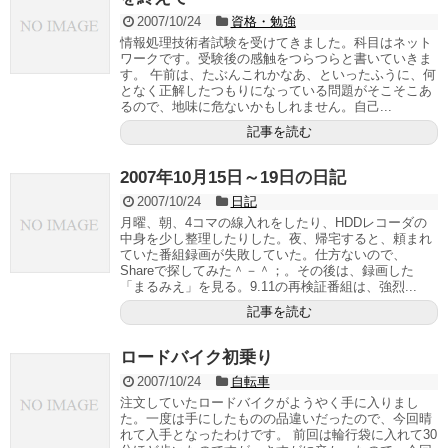
2007/10/24
資格・勉強
情報処理技術者試験を受けてきました。科目はネット
ワークです。受験後の感触をつらつらと書いていきま
す。 午前は、たぶんこれかなあ、といったふうに、何
となく正解したつもりになっている問題がそこそこあ
るので、地味に危ないかもしれません。自己...
記事を読む
2007年10月15日～19日の日記
2007/10/24
日記
月曜、朝、4コマの線入れをしたり、HDDレコーダの
中身を少し整理したりした。夜、帰宅すると、頼まれ
ていた番組録画が失敗していた。仕方ないので、
Shareで探してみた＾－＾；。その後は、録画した
「まるみえ」を見る。9.11の再検証番組は、強烈...
記事を読む
ロードバイク初乗り
2007/10/24
自転車
注文していたロードバイクがようやく手に入りまし
た。一度は手にしたものの品違いだったので、今回晴
れて入手となったわけです。 前回は輪行袋に入れて30