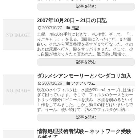
記事を読む
2007年10月20日～21日の日記
2007/10/27
日記
土曜、7時30分手前に起きて、PC作業。そして、「し
ゅごキャラ！」を見る。3回目に入ったけど、まだ面
白い。それから写真整理を昼すぎまで行なった。その
あとは床屋へ行き、髪をサッパリさせた。そこで、少
し白髪が増えてきたと言われた。数日前に職場で...
記事を読む
ダルメシアンモーリーとパンダコリ加入
2007/10/26
アクアリウム
現在の水中フィルタは、水流が20cmキューブには強す
ぎて困っています。そこで、フィルタのケースとカー
トリッジ部分にビニールを挟み、水流を弱めるという
工作をしてみました。しかし効果のほどはいまいちで
す。うーん、使い続けて、汚れでフィルタが目詰...
記事を読む
情報処理技術者試験～ネットワーク受験
を終えて