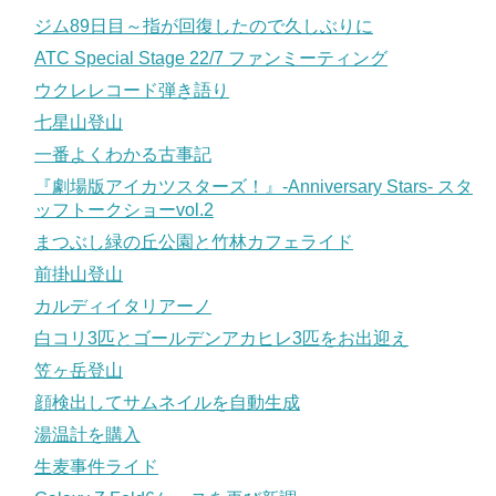
ジム89日目～指が回復したので久しぶりに
ATC Special Stage 22/7 ファンミーティング
ウクレレコード弾き語り
七星山登山
一番よくわかる古事記
『劇場版アイカツスターズ！』-Anniversary Stars- スタ
ッフトークショーvol.2
まつぶし緑の丘公園と竹林カフェライド
前掛山登山
カルディイタリアーノ
白コリ3匹とゴールデンアカヒレ3匹をお出迎え
笠ヶ岳登山
顔検出してサムネイルを自動生成
湯温計を購入
生麦事件ライド