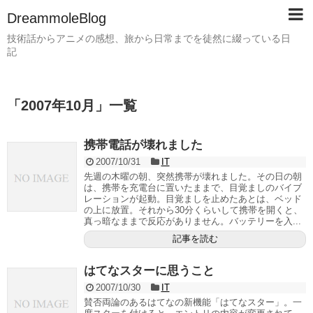
DreammoleBlog
技術話からアニメの感想、旅から日常までを徒然に綴っている日
記
「
2007年10月
」
一覧
携帯電話が壊れました
2007/10/31
IT
先週の木曜の朝、突然携帯が壊れました。その日の朝
は、携帯を充電台に置いたままで、目覚ましのバイブ
レーションが起動。目覚ましを止めたあとは、ベッド
の上に放置。それから30分くらいして携帯を開くと、
真っ暗なままで反応がありません。バッテリーを入...
記事を読む
はてなスターに思うこと
2007/10/30
IT
賛否両論のあるはてなの新機能「はてなスター」。一