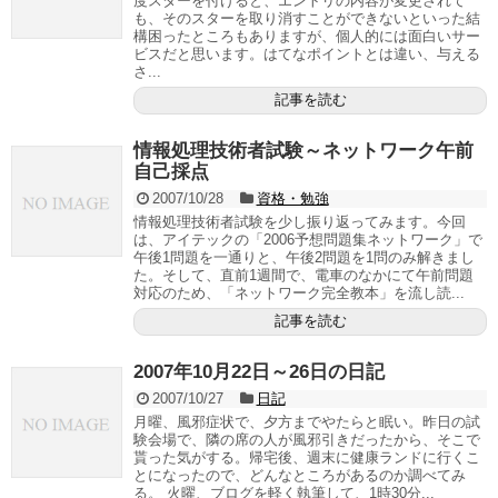
度スターを付けると、エントリの内容が変更されて
も、そのスターを取り消すことができないといった結
構困ったところもありますが、個人的には面白いサー
ビスだと思います。はてなポイントとは違い、与える
さ...
記事を読む
情報処理技術者試験～ネットワーク午前
自己採点
2007/10/28
資格・勉強
情報処理技術者試験を少し振り返ってみます。今回
は、アイテックの「2006予想問題集ネットワーク」で
午後1問題を一通りと、午後2問題を1問のみ解きまし
た。そして、直前1週間で、電車のなかにて午前問題
対応のため、「ネットワーク完全教本」を流し読...
記事を読む
2007年10月22日～26日の日記
2007/10/27
日記
月曜、風邪症状で、夕方までやたらと眠い。昨日の試
験会場で、隣の席の人が風邪引きだったから、そこで
貰った気がする。帰宅後、週末に健康ランドに行くこ
とになったので、どんなところがあるのか調べてみ
る。 火曜、ブログを軽く執筆して、1時30分...