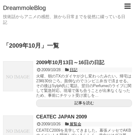
DreammoleBlog
技術話からアニメの感想、旅から日常までを徒然に綴っている日
記
「
2009年10月
」
一覧
2009年10月13日～16日の日記
2009/10/28
日記
火曜、朝のTXのダイヤが少し変わったみたい。帰宅は
23時30分ごろ。面倒なのでコンビニ弁当で済ませる。
その後はSylph氏に電話。翌日のPerfumeのライブに関
して緊急対応。現場で落ち合うことが出来なくなった
ため、事前にチケット受け渡しを...
記事を読む
CEATEC JAPAN 2009
2009/10/26
展覧会
CEATEC2009を見学してきました。幕張メッセでAKB