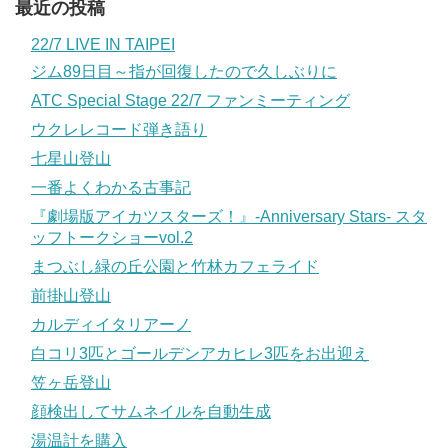
最近の投稿
22/7 LIVE IN TAIPEI
ジム89日目～指が回復したので久しぶりに
ATC Special Stage 22/7 ファンミーティング
ウクレレコード弾き語り
七星山登山
一番よくわかる古事記
『劇場版アイカツスターズ！』-Anniversary Stars- スタ
ッフトークショーvol.2
まつぶし緑の丘公園と竹林カフェライド
前掛山登山
カルディイタリアーノ
白コリ3匹とゴールデンアカヒレ3匹をお出迎え
笠ヶ岳登山
顔検出してサムネイルを自動生成
湯温計を購入