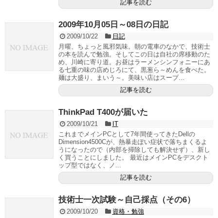
記事を読む
2009年10月05日～08日の日記
2009/10/22
日記
月曜、ちょっと風邪気味。朝の電車のなかで、技術士
の本を読んで勉強。そしてこの日は自社の席移動のた
め、川崎に寄り道。お昼はラーメンシンフォニーにあ
る七重の味の店めじろにて、黒葱ら～めんを食べた。
麺は大盛り、まいう～。美味い店はスープ...
記事を読む
ThinkPad T400が届いた
2009/10/21
IT
これまでメインPCとして7年間使ってきたDellの
Dimension4500Cが、熱暴走ぽい症状で落ちまくるよ
うになったので（内部を掃除しても解決せず）、新し
く買うことにしました。 最近はメインPCをデスクト
ップ型ではなく、ノ...
記事を読む
技術士一次試験～自己採点（その6）
2009/10/20
資格・勉強