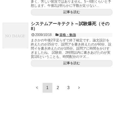
多く、芳しい状況ではありません。5～6割くらいと予
想します。午後2は明らかに字数が足りない...
記事を読む
システムアーキテクト～試験爆死（その
8）
2009/10/18
資格・勉強
まさかの午後2字足らずで終了確定です。論文設計を
終えたのが25分で、設問アを書き終えたのが60分、設
問イを書き終えたのが105分。設問アに時間をかけす
ぎましたね。 試験前、2時間以内に書きあげたのが実
質1回ということも、時間配分のマズ...
記事を読む
1
2
3