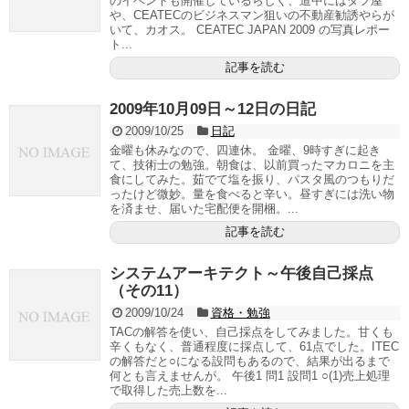
のイベントも開催しているらしく、道中にはダフ屋
や、CEATECのビジネスマン狙いの不動産勧誘やらが
いて、カオス。 CEATEC JAPAN 2009 の写真レポー
ト...
記事を読む
2009年10月09日～12日の日記
2009/10/25
日記
金曜も休みなので、四連休。 金曜、9時すぎに起き
て、技術士の勉強。朝食は、以前買ったマカロニを主
食にしてみた。茹でて塩を振り、パスタ風のつもりだ
ったけど微妙。量を食べると辛い。昼すぎには洗い物
を済ませ、届いた宅配便を開梱。...
記事を読む
システムアーキテクト～午後自己採点
（その11）
2009/10/24
資格・勉強
TACの解答を使い、自己採点をしてみました。甘くも
辛くもなく、普通程度に採点して、61点でした。ITEC
の解答だと○になる設問もあるので、結果が出るまで
何とも言えませんが。 午後1 問1 設問1 ○(1)売上処理
で取得した売上数を...