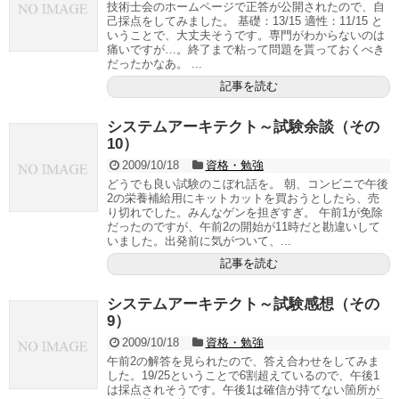
技術士会のホームページで正答が公開されたので、自
己採点をしてみました。 基礎：13/15 適性：11/15 と
いうことで、大丈夫そうです。専門がわからないのは
痛いですが…。終了まで粘って問題を貰っておくべき
だったかなあ。 ...
記事を読む
システムアーキテクト～試験余談（その
10）
2009/10/18
資格・勉強
どうでも良い試験のこぼれ話を。 朝、コンビニで午後
2の栄養補給用にキットカットを買おうとしたら、売
り切れでした。みんなゲンを担ぎすぎ。 午前1が免除
だったのですが、午前2の開始が11時だと勘違いして
いました。出発前に気がついて、...
記事を読む
システムアーキテクト～試験感想（その
9）
2009/10/18
資格・勉強
午前2の解答を見られたので、答え合わせをしてみま
した。19/25ということで6割超えているので、午後1
は採点されそうです。午後1は確信が持てない箇所が