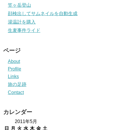
笠ヶ岳登山
顔検出してサムネイルを自動生成
湯温計を購入
生麦事件ライド
ページ
About
Profile
Links
旅の足跡
Contact
カレンダー
2011年5月
日
月
火
水
木
金
土