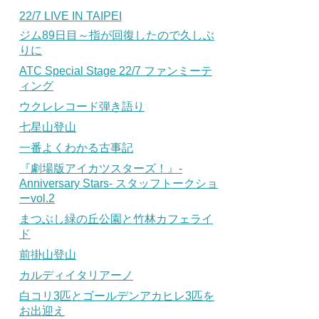
22/7 LIVE IN TAIPEI
ジム89日目～指が回復したので久しぶ
りに
ATC Special Stage 22/7 ファンミーテ
ィング
ウクレレコード弾き語り
七星山登山
一番よくわかる古事記
『劇場版アイカツスターズ！』-
Anniversary Stars- スタッフトークショ
ーvol.2
まつぶし緑の丘公園と竹林カフェライ
ド
前掛山登山
カルディイタリアーノ
白コリ3匹とゴールデンアカヒレ3匹を
お出迎え