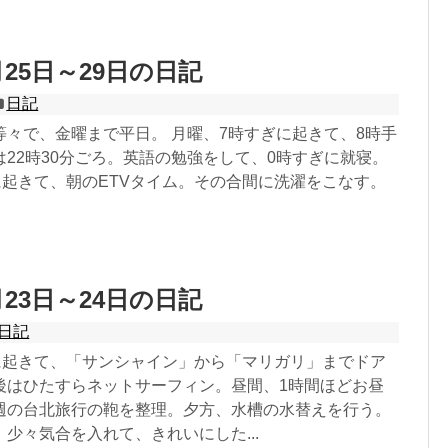
4月25日～29日の日記
日記
等々で、金曜まで平日。 月曜、7時すぎに起きて、8時手
22時30分ごろ。英語の勉強をして、0時すぎに就寝。
に起きて、朝のETVタイム。その合間に洗濯をこなす。
4月23日～24日の日記
日記
分に起きて、「サンシャイン」から「マリガリ」までドア
後はひたすらネットサーフィン。昼間、1時間ほどお昼
週の台北旅行の鞄を整理。夕方、水槽の水替えを行う。
少々気合を入れて、きれいにした...