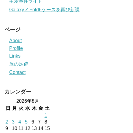
生麦事件ライド
Galaxy Z Fold6ケースを再び新調
ページ
About
Profile
Links
旅の足跡
Contact
カレンダー
2026年8月
日
月
火
水
木
金
土
1
2
3
4
5
6
7
8
9
10
11
12
13
14
15