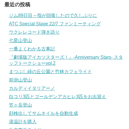
最近の投稿
ジム89日目～指が回復したので久しぶりに
ATC Special Stage 22/7 ファンミーティング
ウクレレコード弾き語り
七星山登山
一番よくわかる古事記
『劇場版アイカツスターズ！』-Anniversary Stars- スタ
ッフトークショーvol.2
まつぶし緑の丘公園と竹林カフェライド
前掛山登山
カルディイタリアーノ
白コリ3匹とゴールデンアカヒレ3匹をお出迎え
笠ヶ岳登山
顔検出してサムネイルを自動生成
湯温計を購入