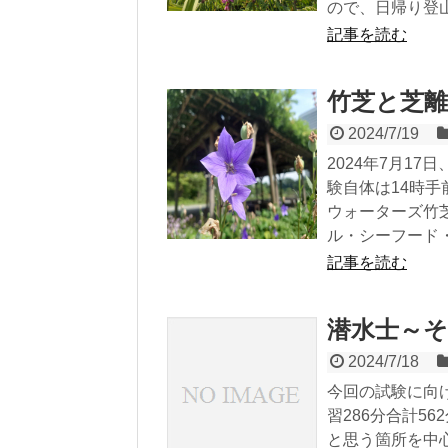
ので、日帰り登山
記事を読む
竹芝と芝離
2024/7/19
2024年7月1
験自体は14時
ウォーターズ竹
ル・シーフード・リ
記事を読む
潜水士～そ
2024/7/18
今回の試験に向け
習286分合計5
と思う箇所を中