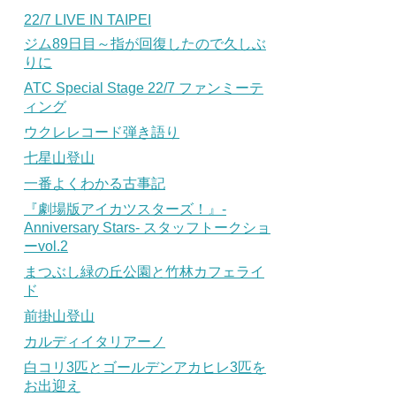
22/7 LIVE IN TAIPEI
ジム89日目～指が回復したので久しぶ
りに
ATC Special Stage 22/7 ファンミーテ
ィング
ウクレレコード弾き語り
七星山登山
一番よくわかる古事記
『劇場版アイカツスターズ！』-
Anniversary Stars- スタッフトークショ
ーvol.2
まつぶし緑の丘公園と竹林カフェライ
ド
前掛山登山
カルディイタリアーノ
白コリ3匹とゴールデンアカヒレ3匹を
お出迎え