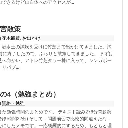
できるけど山自体へのアクセスが...
宮散策
花木観賞
,
お出かけ
7日、潜水士の試験を受けに竹芝まで出かけてきました。試
手前に終了したので、ぶらりと散策してきました。 まずは
芝へ向かい、アトレ竹芝タワー棟に入って、シンガポー
パブ...
の4（勉強まとめ）
資格・勉強
た勉強時間のまとめです。 テキスト読み276分問題演
62分(9時間22分) そして、問題演習で比較的間違えたな、
心にしたメモです。一応網羅的にするため、もともと理