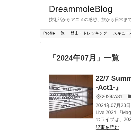
DreammoleBlog
技術話からアニメの感想、旅から日常ま
Profile
旅
登山・トレッキング
スキュー
「
2024年07月
」
一覧
22/7 Summ
-Act1-』
2024/7/31
2024年07月2
Live 2024 『
のライブは、2021年
記事を読む