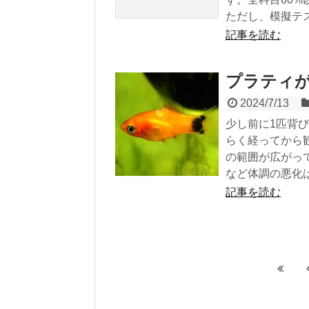
ただし、模擬テス
記事を読む
プラティ
2024/7/13
少し前に1匹背
らく経ってから
の範囲が広がっ
など体調の悪化は
記事を読む