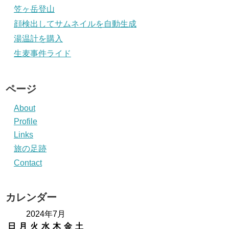
笠ヶ岳登山
顔検出してサムネイルを自動生成
湯温計を購入
生麦事件ライド
ページ
About
Profile
Links
旅の足跡
Contact
カレンダー
2024年7月
日
月
火
水
木
金
土