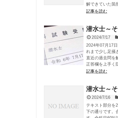
解できていた箇所も
記事を読む
潜水士～そ
2024/7/17
2024年07月
れまで少し足掻
直近の過去問を
正答欄を上手く隠
記事を読む
潜水士～そ
2024/7/16
テキスト部分を
下の通りです。合
す。全科目60