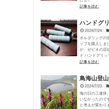
記事を読む
ハンドグ
2024/7/24
ボルダリングの
ップを購入しま
が、ゼビオの店
ド ハンドグリッ
記事を読む
鳥海山登山
2024/7/23
海の日の三連休
いなかったので
と考えが変わり