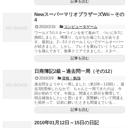
記事を読む
NewスーパーマリオブラザーズWii～その
4
2010/2/16
コンピュータゲーム
ワールド7のスターコインを全て集めて、ついに9-7に
挑戦しました。噂通り、なかなか歯ごたえがありま
す。最初は、2～3スクロールくらいでゲームオーバー
が続きました。しかし、プレイを重ねていくうちにコ
ツを掴んできて、無事クリアできました。スター...
記事を読む
日商簿記2級～過去問一周（その12）
2010/2/9
資格・勉強
過去問をようやく一周しました（第108～119回）。過
去3回受検したなかで、ちゃんと一周できたのは、今
回が初めてです。今後は、間違えた部分を整理して、
弱点補強をしたいと思います。実際解いていて間違え
た箇所って、以前に解いたときも間違えている...
記事を読む
2010年01月12日～15日の日記