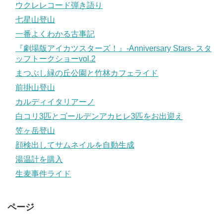
ウクレレコード弾き語り
七星山登山
一番よくわかる古事記
『劇場版アイカツスターズ！』-Anniversary Stars- スタ
ッフトークショーvol.2
まつぶし緑の丘公園と竹林カフェライド
前掛山登山
カルディイタリアーノ
白コリ3匹とゴールデンアカヒレ3匹をお出迎え
笠ヶ岳登山
顔検出してサムネイルを自動生成
湯温計を購入
生麦事件ライド
ページ