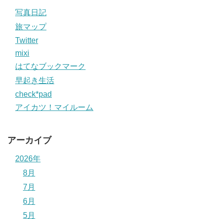
写真日記
旅マップ
Twitter
mixi
はてなブックマーク
早起き生活
check*pad
アイカツ！マイルーム
アーカイブ
2026年
8月
7月
6月
5月