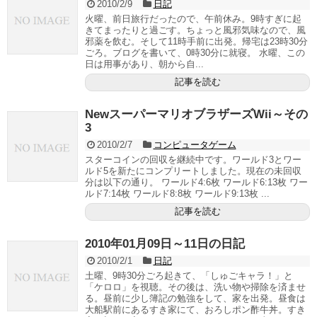
2010/2/9
日記
火曜、前日旅行だったので、午前休み。9時すぎに起
きてまったりと過ごす。ちょっと風邪気味なので、風
邪薬を飲む。そして11時手前に出発。帰宅は23時30分
ごろ。ブログを書いて、0時30分に就寝。 水曜、この
日は用事があり、朝から自...
記事を読む
NewスーパーマリオブラザーズWii～その
3
2010/2/7
コンピュータゲーム
スターコインの回収を継続中です。ワールド3とワー
ルド5を新たにコンプリートしました。現在の未回収
分は以下の通り。 ワールド4:6枚 ワールド6:13枚 ワー
ルド7:14枚 ワールド8:8枚 ワールド9:13枚 ...
記事を読む
2010年01月09日～11日の日記
2010/2/1
日記
土曜、9時30分ごろ起きて、「しゅごキャラ！」と
「ケロロ」を視聴。その後は、洗い物や掃除を済ませ
る。昼前に少し簿記の勉強をして、家を出発。昼食は
大船駅前にあるすき家にて、おろしポン酢牛丼。すき