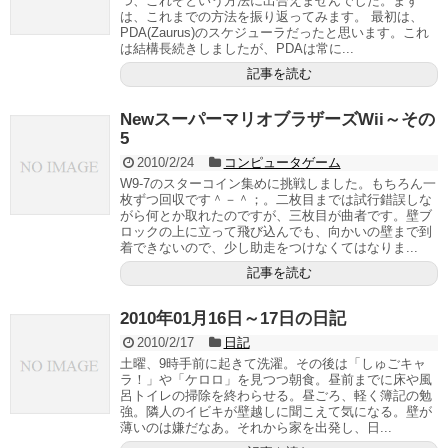
つ、これぞという方法に出合えませんでした。まず
は、これまでの方法を振り返ってみます。 最初は、
PDA(Zaurus)のスケジューラだったと思います。これ
は結構長続きしましたが、PDAは常に...
記事を読む
NewスーパーマリオブラザーズWii～その
5
2010/2/24
コンピュータゲーム
W9-7のスターコイン集めに挑戦しました。もちろん一
枚ずつ回収です＾－＾；。二枚目までは試行錯誤しな
がら何とか取れたのですが、三枚目が曲者です。壁ブ
ロックの上に立って飛び込んでも、向かいの壁まで到
着できないので、少し助走をつけなくてはなりま...
記事を読む
2010年01月16日～17日の日記
2010/2/17
日記
土曜、9時手前に起きて洗濯。その後は「しゅごキャ
ラ！」や「ケロロ」を見つつ朝食。昼前までに床や風
呂トイレの掃除を終わらせる。昼ごろ、軽く簿記の勉
強。隣人のイビキが壁越しに聞こえて気になる。壁が
薄いのは嫌だなあ。それから家を出発し、日...