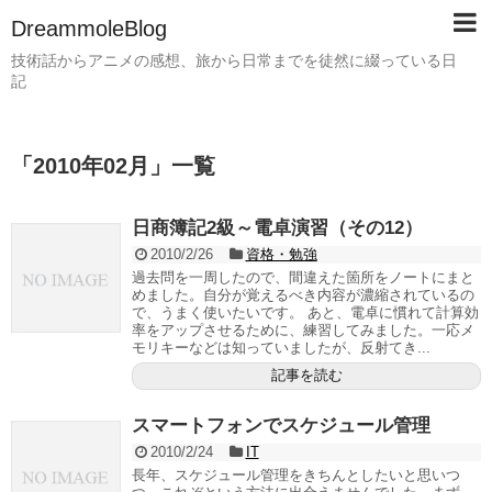
DreammoleBlog
技術話からアニメの感想、旅から日常までを徒然に綴っている日
記
「
2010年02月
」
一覧
日商簿記2級～電卓演習（その12）
2010/2/26
資格・勉強
過去問を一周したので、間違えた箇所をノートにまと
めました。自分が覚えるべき内容が濃縮されているの
で、うまく使いたいです。 あと、電卓に慣れて計算効
率をアップさせるために、練習してみました。一応メ
モリキーなどは知っていましたが、反射てき...
記事を読む
スマートフォンでスケジュール管理
2010/2/24
IT
長年、スケジュール管理をきちんとしたいと思いつ