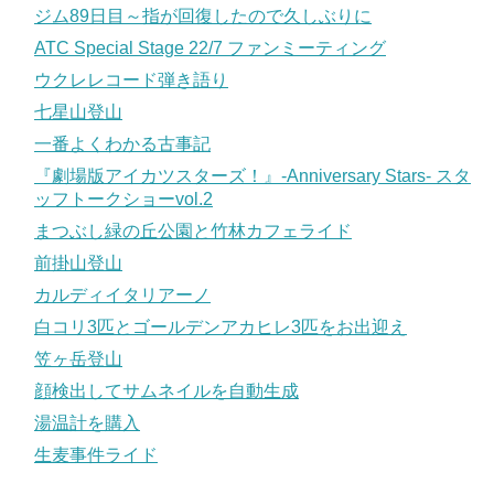
ジム89日目～指が回復したので久しぶりに
ATC Special Stage 22/7 ファンミーティング
ウクレレコード弾き語り
七星山登山
一番よくわかる古事記
『劇場版アイカツスターズ！』-Anniversary Stars- スタ
ッフトークショーvol.2
まつぶし緑の丘公園と竹林カフェライド
前掛山登山
カルディイタリアーノ
白コリ3匹とゴールデンアカヒレ3匹をお出迎え
笠ヶ岳登山
顔検出してサムネイルを自動生成
湯温計を購入
生麦事件ライド