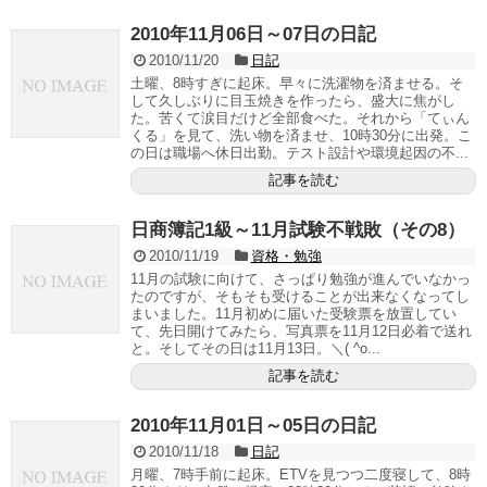
2010年11月06日～07日の日記
2010/11/20
日記
土曜、8時すぎに起床。早々に洗濯物を済ませる。そ
して久しぶりに目玉焼きを作ったら、盛大に焦がし
た。苦くて涙目だけど全部食べた。それから「てぃん
くる」を見て、洗い物を済ませ、10時30分に出発。こ
の日は職場へ休日出勤。テスト設計や環境起因の不...
記事を読む
日商簿記1級～11月試験不戦敗（その8）
2010/11/19
資格・勉強
11月の試験に向けて、さっぱり勉強が進んでいなかっ
たのですが、そもそも受けることが出来なくなってし
まいました。11月初めに届いた受験票を放置してい
て、先日開けてみたら、写真票を11月12日必着で送れ
と。そしてその日は11月13日。＼( ^o...
記事を読む
2010年11月01日～05日の日記
2010/11/18
日記
月曜、7時手前に起床。ETVを見つつ二度寝して、8時