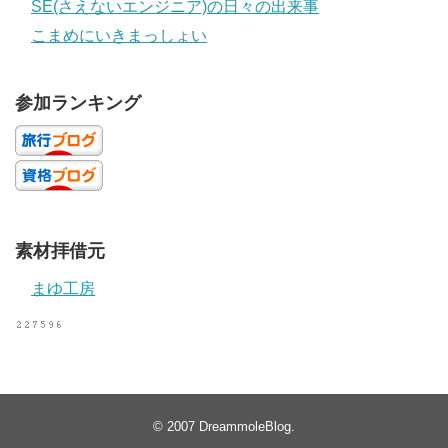
SE(さえないエンジニア)の日々の出来事
こまめにいきまっしょい
参加ランキング
素材拝借元
まゆ工房
© 2007
DreammoleBlog
.