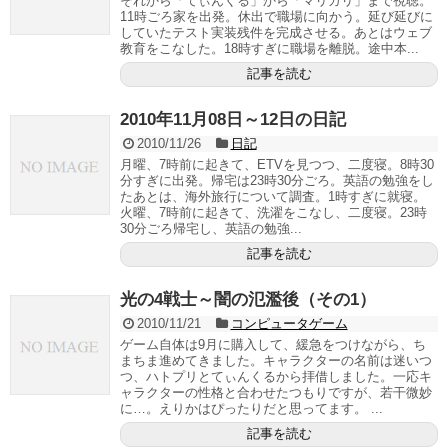
それから「てぃんくる」から「マリガリ」まで視聴。
11時ごろ家を出発。休出で職場に向かう。延び延びに
していたテスト実装残件を完成させる。あとはウェブ
教育をこなした。18時すぎに職場を離脱。途中本...
記事を読む
2010年11月08日～12日の日記
2010/11/26
日記
月曜、7時前に起きて、ETVを見つつ、二度寝。8時30
分すぎに出発。帰宅は23時30分ごろ。英語の勉強をし
たあとは、海外旅行について調査。1時すぎに就寝。
火曜、7時前に起きて、洗濯をこなし、二度寝。23時
30分ごろ帰宅し、英語の勉強...
記事を読む
光の4戦士～闇の氾濫後（その1）
2010/11/21
コンピュータゲーム
ゲーム自体は9月に購入して、緩急をつけながら、ち
まちま進めてきました。キャラクターの名前は迷いつ
つ、ハトプリとてぃんくるから拝借しました。一応キ
ャラクターの性格と合わせたつもりですが、若干微妙
に…。えりかはぴったりだと思ってます。 ...
記事を読む