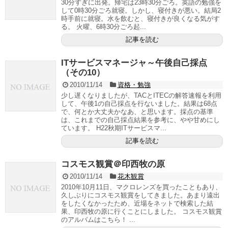
30分すぎに出発。帰宅は23時30分ごろ。英語の勉強を
して0時30分ごろ就寝。しかし、寝付きが悪い。結局2
時手前に就寝。水を飲むと、寝付きが良くなる気がす
る。 火曜、6時30分ごろ起...
記事を読む
ITサービスマネージャ～午後自己採点
（その10）
2010/11/14
資格・勉強
少し遅くなりましたが、TACとITECの解答速報を利用
して、午後1の自己採点を行ないました。結果は68点
で、何とか大丈夫かなあ、と思います。採点の基準
は、これまでの自己採点結果を参考に、やや甘めにし
ています。 H22秋期ITサービスマ...
記事を読む
コスモス観賞＠印西牧の原
2010/11/14
花木観賞
2010年10月11日、マクロレンズを買ったこともあり、
久しぶりにコスモス観賞をしてきました。あまり遠出
をしたくなかったため、近場をネットで検索した結
果、印西牧の原に行くことにしました。 コスモス観賞
のアルバムはこちら！ ...