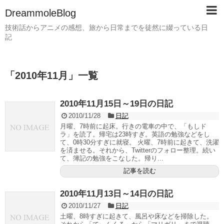
DreammoleBlog
技術話からアニメの感想、旅から日常までを徒然に綴っている日
記
「
2010年11月
」
一覧
2010年11月15日～19日の日記
2010/11/28
日記
月曜、7時前に起床。行きの電車の中で、「もしド
ラ」を読了。帰宅は23時すぎ。英語の勉強などをし
て、0時30分すぎに就寝。 火曜、7時前に起きて、洗濯
を済ませる。それから、Twitterのフォロー整理。続い
て、簿記の勉強をこなした。帰り...
記事を読む
2010年11月13日～14日の日記
2010/11/27
日記
土曜、8時すぎに起きて、風呂や床などを掃除した。