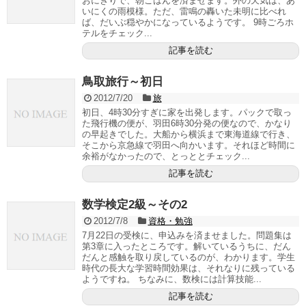
おにぎりで、朝ごはんを済ませます。外の天気は、あ
いにくの雨模様。ただ、雷鳴の轟いた未明に比べれ
ば、だいぶ穏やかになっているようです。 9時ごろホ
テルをチェック...
記事を読む
鳥取旅行～初日
2012/7/20
旅
初日、4時30分すぎに家を出発します。パックで取っ
た飛行機の便が、羽田6時30分発の便なので、かなり
の早起きでした。大船から横浜まで東海道線で行き、
そこから京急線で羽田へ向かいます。それほど時間に
余裕がなかったので、とっととチェック...
記事を読む
数学検定2級～その2
2012/7/8
資格・勉強
7月22日の受検に、申込みを済ませました。問題集は
第3章に入ったところです。解いているうちに、だん
だんと感触を取り戻しているのが、わかります。学生
時代の長大な学習時間効果は、それなりに残っている
ようですね。 ちなみに、数検には計算技能...
記事を読む