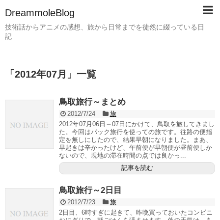
DreammoleBlog
技術話からアニメの感想、旅から日常までを徒然に綴っている日
記
「
2012年07月
」
一覧
鳥取旅行～まとめ
2012/7/24
旅
2012年07月06日～07日にかけて、鳥取を旅してきまし
た。今回はパック旅行を使っての旅です。往路の便指
定を無しにしたので、結果早朝になりました。まあ、
早起きは辛かったけど、午前便が早朝便が昼前便しか
ないので、現地の滞在時間の点では良かっ...
記事を読む
鳥取旅行～2日目
2012/7/23
旅
2日目、6時すぎに起きて、昨晩買っておいたコンビニ