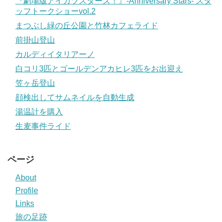
『劇場版アイカツスターズ！』-Anniversary Stars- スタ
ッフトークショーvol.2
まつぶし緑の丘公園と竹林カフェライド
前掛山登山
カルディイタリアーノ
白コリ3匹とゴールデンアカヒレ3匹をお出迎え
笠ヶ岳登山
顔検出してサムネイルを自動生成
湯温計を購入
生麦事件ライド
ページ
About
Profile
Links
旅の足跡