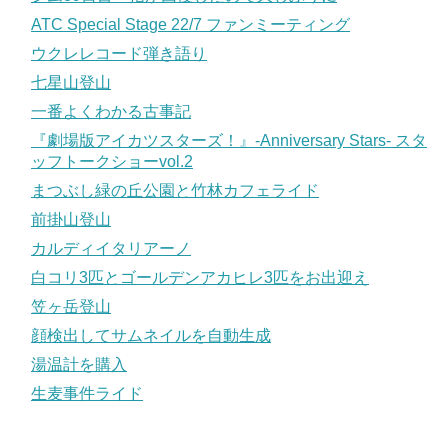
ATC Special Stage 22/7 ファンミーティング
ウクレレコード弾き語り
七星山登山
一番よくわかる古事記
『劇場版アイカツスターズ！』-Anniversary Stars- スタ
ッフトークショーvol.2
まつぶし緑の丘公園と竹林カフェライド
前掛山登山
カルディイタリアーノ
白コリ3匹とゴールデンアカヒレ3匹をお出迎え
笠ヶ岳登山
顔検出してサムネイルを自動生成
湯温計を購入
生麦事件ライド