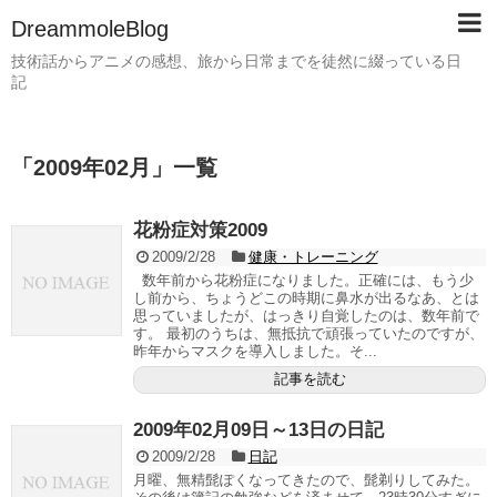
DreammoleBlog
技術話からアニメの感想、旅から日常までを徒然に綴っている日
記
「
2009年02月
」
一覧
花粉症対策2009
2009/2/28
健康・トレーニング
数年前から花粉症になりました。正確には、もう少
し前から、ちょうどこの時期に鼻水が出るなあ、とは
思っていましたが、はっきり自覚したのは、数年前で
す。 最初のうちは、無抵抗で頑張っていたのですが、
昨年からマスクを導入しました。そ...
記事を読む
2009年02月09日～13日の日記
2009/2/28
日記
月曜、無精髭ぽくなってきたので、髭剃りしてみた。