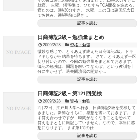
その後は簿記の勉強などを済ませて、23時30分すぎに
就寝。 火曜、帰宅後は、ひたすらTQA開発を進める。
寝たのは、0時30分すぎ。 水曜、この日は建国記念日
でお休み。9時手前に起き...
記事を読む
日商簿記2級～勉強量まとめ
2009/2/28
資格・勉強
微妙な感じで、とりあえず終えた日商簿記2級。ドキ
ドキしながら結果を待ちます。 さて、とりあえず一区
切り付いたので、今回の勉強量をまとめておきます。
簿記の勉強は、問題を解いてなんぼ、という教訓を十
分に生かせず、過去問演習の開始が...
記事を読む
日商簿記2級～第121回受検
2009/2/28
資格・勉強
2月22日、江戸川大学へ行き、日商簿記2級を受検して
きました。新鮮なうちに、感想を書いておきます。 ま
ず答え合わせですが、時間がなくなることを恐れて、
答えをまともに転記していません。なので、本当に感
想になります。 まず第1問の仕...
記事を読む