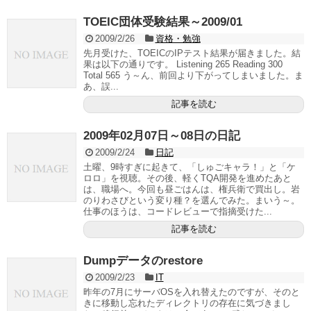
TOEIC団体受験結果～2009/01
2009/2/26
資格・勉強
先月受けた、TOEICのIPテスト結果が届きました。結
果は以下の通りです。 Listening 265 Reading 300
Total 565 う～ん、前回より下がってしまいました。ま
あ、誤...
記事を読む
2009年02月07日～08日の日記
2009/2/24
日記
土曜、9時すぎに起きて、「しゅごキャラ！」と「ケ
ロロ」を視聴。その後、軽くTQA開発を進めたあと
は、職場へ。今回も昼ごはんは、権兵衛で買出し。岩
のりわさびという変り種？を選んでみた。まいう～。
仕事のほうは、コードレビューで指摘受けた...
記事を読む
Dumpデータのrestore
2009/2/23
IT
昨年の7月にサーバOSを入れ替えたのですが、そのと
きに移動し忘れたディレクトリの存在に気づきまし