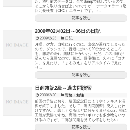
た。移行前のデータは、全てdumpで残しているので、
そこから取り出せばよいのですが… データエラー（巡
回冗長検査（CRC）エラー）です。 r...
記事を読む
2009年02月02日～06日の日記
2009/2/23
日記
月曜、夕方、自社に行くのに、出発が遅れてしまった
ので、ダッシュで。普通に歩いて20分かかるところ
を、怒涛の8分。無駄に汗かいた。ただ、この用事が
済んだら直帰なので、気楽。帰宅後は、久々に「コナ
ン」を見たり、「まるみえ」をリアルタイムで見た
り...
記事を読む
日商簿記2級～過去問演習
2009/2/20
資格・勉強
前回の予告どおり、建国記念日にようやくテキスト演
習が終了しました。そして、過去問演習に突入したわ
けですが…、悲しくなるほどに分かりませんorz。特に
工簿が悲惨ですね。商簿はボロボロでも多少喰らいつ
けるのですが、工簿は問題を見ても何をしたらい...
記事を読む