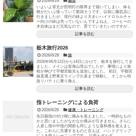
2026/6/29
園芸
いよいよ背丈が照明灯の限界まで届いてしまい、鉢も
根がだいぶ張っていて窮屈そうです。以前に園芸店に
行きましたが、現行の鉢より大きいハイドロカルチャ
ー向けの鉢は売っていないんですよねえ。コーヒーの
木自体はまだ元気なので、育てていきたいのですが...
記事を読む
栃木旅行2026
2026/6/28
旅
2026年06月12日から14日にかけて、栃木を旅行してき
ました。メインは皇海山登山でしたが、事情により旅
程が伸びて宇都宮観光も追加しました。 初日、宇都宮
線直通上野東京ラインで久喜まで移動し、そこから特
急リバティに乗り換え...
記事を読む
指トレーニングによる負荷
2026/6/26
健康・トレーニング
先日親指の付け根に痛みを覚えました。一時的なもの
かと思いましたがなかなか痛みが引きません。さらに
人差し指や中指の関節も同じような違和感を覚えまし
た。これらに共通するものと言えば、ハンドグリップ
による指トレーニングです。 以前もボルダ...