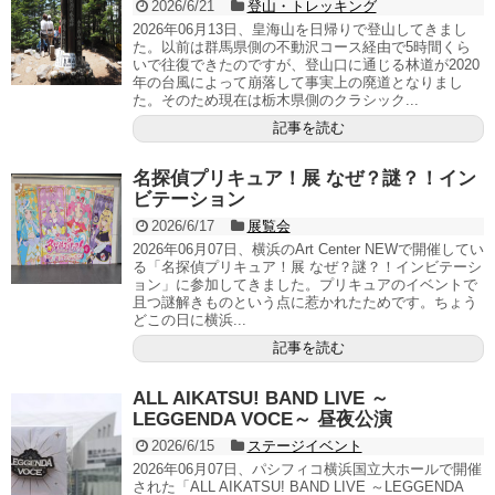
2026/6/21
登山・トレッキング
2026年06月13日、皇海山を日帰りで登山してきまし
た。以前は群馬県側の不動沢コース経由で5時間くら
いで往復できたのですが、登山口に通じる林道が2020
年の台風によって崩落して事実上の廃道となりまし
た。そのため現在は栃木県側のクラシック...
記事を読む
名探偵プリキュア！展 なぜ？謎？！イン
ビテーション
2026/6/17
展覧会
2026年06月07日、横浜のArt Center NEWで開催してい
る「名探偵プリキュア！展 なぜ？謎？！インビテーシ
ョン」に参加してきました。プリキュアのイベントで
且つ謎解きものという点に惹かれたためです。ちょう
どこの日に横浜...
記事を読む
ALL AIKATSU! BAND LIVE ～
LEGGENDA VOCE～ 昼夜公演
2026/6/15
ステージイベント
2026年06月07日、パシフィコ横浜国立大ホールで開催
された「ALL AIKATSU! BAND LIVE ～LEGGENDA