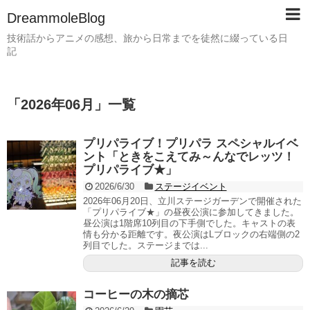
DreammoleBlog
技術話からアニメの感想、旅から日常までを徒然に綴っている日
記
「
2026年06月
」
一覧
プリパライブ！プリパラ スペシャルイベ
ント「ときをこえてみ～んなでレッツ！
プリパライブ★」
2026/6/30
ステージイベント
2026年06月20日、立川ステージガーデンで開催された
「プリパライブ★」の昼夜公演に参加してきました。
昼公演は1階席10列目の下手側でした。キャストの表
情も分かる距離です。夜公演はLブロックの右端側の2
列目でした。ステージまでは...
記事を読む
コーヒーの木の摘芯