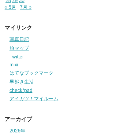
28
29
30
« 5月
7月 »
マイリンク
写真日記
旅マップ
Twitter
mixi
はてなブックマーク
早起き生活
check*pad
アイカツ！マイルーム
アーカイブ
2026年