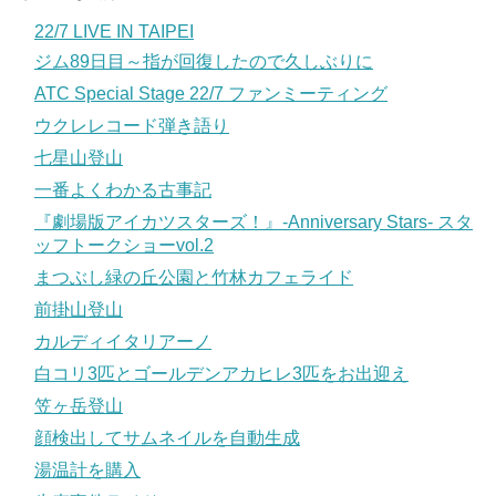
22/7 LIVE IN TAIPEI
ジム89日目～指が回復したので久しぶりに
ATC Special Stage 22/7 ファンミーティング
ウクレレコード弾き語り
七星山登山
一番よくわかる古事記
『劇場版アイカツスターズ！』-Anniversary Stars- スタ
ッフトークショーvol.2
まつぶし緑の丘公園と竹林カフェライド
前掛山登山
カルディイタリアーノ
白コリ3匹とゴールデンアカヒレ3匹をお出迎え
笠ヶ岳登山
顔検出してサムネイルを自動生成
湯温計を購入