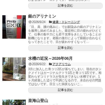
記事を読む
銀のアリナミン
2026/6/24
健康・トレーニング
「目、肩、腰の痛みに」でお馴染みの銀のアリナミン
を服用し始めてみました。最近特に目の疲れがひどく
て、仕事の集中力にも若干支障をきたしていることが
動機になります。老眼の進行によって眼鏡が合わなく
なってきたことで、目が疲れやすくなって...
記事を読む
水槽の近況～2026年06月
2026/6/22
アクアリウム
3月に加入した青コリ2匹が落ちてしまい、現在のタン
クメイトはカージナルテトラ1匹と青コリ1匹です。相
変わらずコリドラスが長生きできない水槽ですが、1
ヶ月経過した辺りで不調になるので、水合わせの問題
ではないです。目立った病状もないこ...
記事を読む
皇海山登山