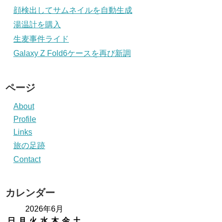
顔検出してサムネイルを自動生成
湯温計を購入
生麦事件ライド
Galaxy Z Fold6ケースを再び新調
ページ
About
Profile
Links
旅の足跡
Contact
カレンダー
2026年6月
日
月
火
水
木
金
土