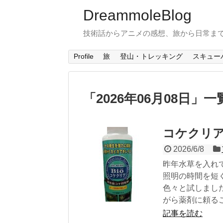
DreammoleBlog
技術話からアニメの感想、旅から日常ま
Profile
旅
登山・トレッキング
スキュー
「
2026年06月08日
」
一
コケクリ
2026/6/8
昨年水草を入れ
照明の時間を短
色々と試しまし
がら薬剤に頼るこ
記事を読む