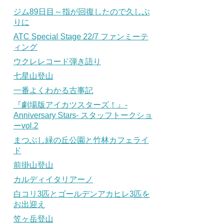
ジム89日目～指が回復したので久しぶ
りに
ATC Special Stage 22/7 ファンミーテ
ィング
ウクレレコード弾き語り
七星山登山
一番よくわかる古事記
『劇場版アイカツスターズ！』-
Anniversary Stars- スタッフトークショ
ーvol.2
まつぶし緑の丘公園と竹林カフェライ
ド
前掛山登山
カルディイタリアーノ
白コリ3匹とゴールデンアカヒレ3匹を
お出迎え
笠ヶ岳登山