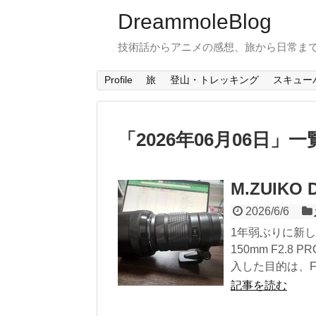
DreammoleBlog
技術話からアニメの感想、旅から日常ま
Profile
旅
登山・トレッキング
スキュー
「
2026年06月06日
」
一
M.ZUIKO D
2026/6/6
1年弱ぶりに新しいレ
150mm F2
入した目的は、F
記事を読む