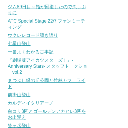
ジム89日目～指が回復したので久しぶ
りに
ATC Special Stage 22/7 ファンミーテ
ィング
ウクレレコード弾き語り
七星山登山
一番よくわかる古事記
『劇場版アイカツスターズ！』-
Anniversary Stars- スタッフトークショ
ーvol.2
まつぶし緑の丘公園と竹林カフェライ
ド
前掛山登山
カルディイタリアーノ
白コリ3匹とゴールデンアカヒレ3匹を
お出迎え
笠ヶ岳登山