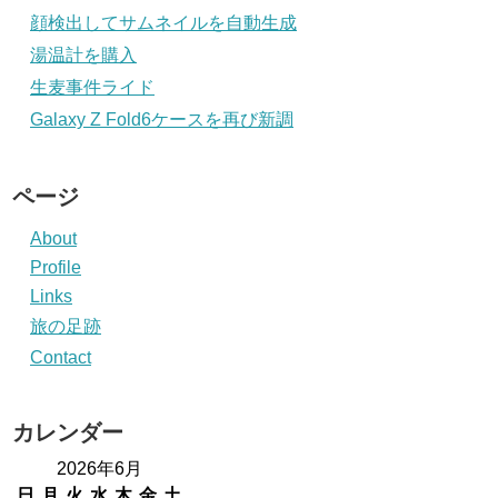
顔検出してサムネイルを自動生成
湯温計を購入
生麦事件ライド
Galaxy Z Fold6ケースを再び新調
ページ
About
Profile
Links
旅の足跡
Contact
カレンダー
2026年6月
日
月
火
水
木
金
土