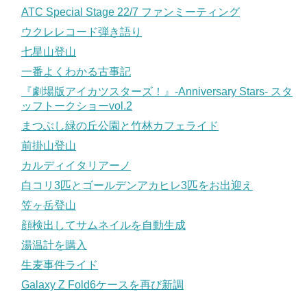
ATC Special Stage 22/7 ファンミーティング
ウクレレコード弾き語り
七星山登山
一番よくわかる古事記
『劇場版アイカツスターズ！』-Anniversary Stars- スタ
ッフトークショーvol.2
まつぶし緑の丘公園と竹林カフェライド
前掛山登山
カルディイタリアーノ
白コリ3匹とゴールデンアカヒレ3匹をお出迎え
笠ヶ岳登山
顔検出してサムネイルを自動生成
湯温計を購入
生麦事件ライド
Galaxy Z Fold6ケースを再び新調