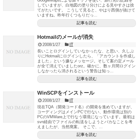
GoogleMapsによる旅マップを使い、旅行先の記録を
していますが、白地図の塗り分けによる見やすさは捨
てがたいです。 こうして見ると、やはり西側が抜けて
いますね。昨年行くつもりだっ...
記事を読む
Hotmailのメールが消失
2008/1/27
IT
長いことログインしていなかったな、と思い、久しぶ
りにHotmailにログインしたら、「アカウントを作成し
ました」という嫌なメッセージ。そして案の定メール
が全て消えていましたorz。確かに、数ヶ月間ログイン
しなかったら消されるという警告は知っ...
記事を読む
WinSCPをインストール
2008/1/27
IT
現在TQA（開発コード名）の開発を進めていますが、
コーディングはメインPCで行ない、動作環境は別の
PCのVMWare上で行なう環境になっています。最初は
svn経由でファイルの転送をしようとバカなことを考
えましたが、当然廃案。 そこで、...
記事を読む