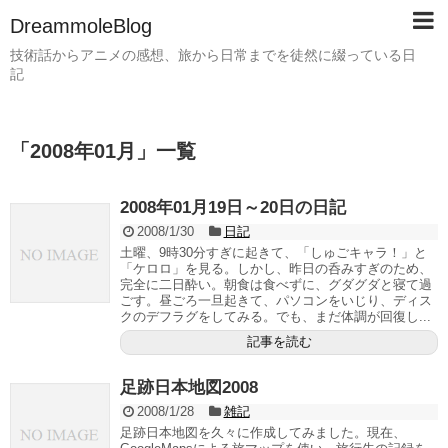
DreammoleBlog
技術話からアニメの感想、旅から日常までを徒然に綴っている日
記
「
2008年01月
」
一覧
2008年01月19日～20日の日記
2008/1/30
日記
土曜、9時30分すぎに起きて、「しゅごキャラ！」と
「ケロロ」を見る。しかし、昨日の呑みすぎのため、
完全に二日酔い。朝食は食べずに、グダグダと寝て過
ごす。昼ごろ一旦起きて、パソコンをいじり、ディス
クのデフラグをしてみる。でも、まだ体調が回復し...
記事を読む
足跡日本地図2008
2008/1/28
雑記
足跡日本地図を久々に作成してみました。現在、