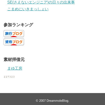
SE(さえないエンジニア)の日々の出来事
こまめにいきまっしょい
参加ランキング
素材拝借元
まゆ工房
© 2007
DreammoleBlog
.