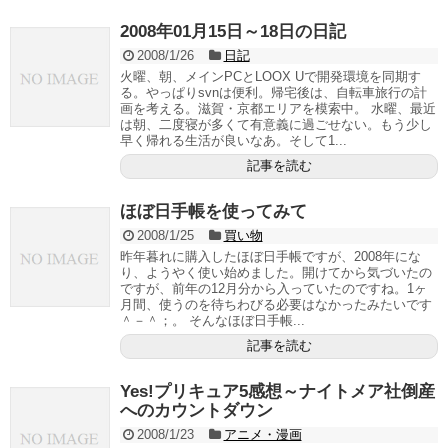
2008年01月15日～18日の日記
2008/1/26
日記
火曜、朝、メインPCとLOOX Uで開発環境を同期す
る。やっぱりsvnは便利。帰宅後は、自転車旅行の計
画を考える。滋賀・京都エリアを模索中。 水曜、最近
は朝、二度寝が多くて有意義に過ごせない。もう少し
早く帰れる生活が良いなあ。そして1...
記事を読む
ほぼ日手帳を使ってみて
2008/1/25
買い物
昨年暮れに購入したほぼ日手帳ですが、2008年にな
り、ようやく使い始めました。開けてから気づいたの
ですが、前年の12月分から入っていたのですね。1ヶ
月間、使うのを待ちわびる必要はなかったみたいです
＾－＾；。 そんなほぼ日手帳...
記事を読む
Yes!プリキュア5感想～ナイトメア社倒産
へのカウントダウン
2008/1/23
アニメ・漫画