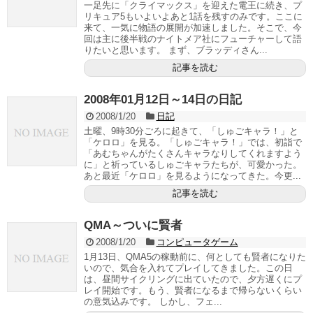
一足先に「クライマックス」を迎えた電王に続き、プ
リキュア5もいよいよあと1話を残すのみです。ここに
来て、一気に物語の展開が加速しました。そこで、今
回は主に後半戦のナイトメア社にフューチャーして語
りたいと思います。 まず、ブラッディさん...
記事を読む
2008年01月12日～14日の日記
2008/1/20
日記
土曜、9時30分ごろに起きて、「しゅごキャラ！」と
「ケロロ」を見る。「しゅごキャラ！」では、初詣で
「あむちゃんがたくさんキャラなりしてくれますよう
に」と祈っているしゅごキャラたちが、可愛かった。
あと最近「ケロロ」を見るようになってきた。今更...
記事を読む
QMA～ついに賢者
2008/1/20
コンピュータゲーム
1月13日、QMA5の稼動前に、何としても賢者になりた
いので、気合を入れてプレイしてきました。この日
は、昼間サイクリングに出ていたので、夕方遅くにプ
レイ開始です。もう、賢者になるまで帰らないくらい
の意気込みです。 しかし、フェ...