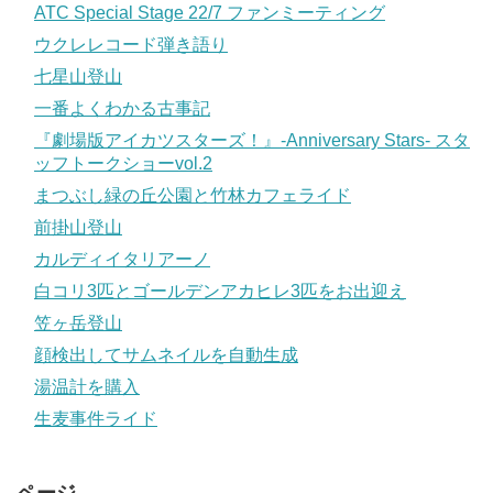
ATC Special Stage 22/7 ファンミーティング
ウクレレコード弾き語り
七星山登山
一番よくわかる古事記
『劇場版アイカツスターズ！』-Anniversary Stars- スタ
ッフトークショーvol.2
まつぶし緑の丘公園と竹林カフェライド
前掛山登山
カルディイタリアーノ
白コリ3匹とゴールデンアカヒレ3匹をお出迎え
笠ヶ岳登山
顔検出してサムネイルを自動生成
湯温計を購入
生麦事件ライド
ページ