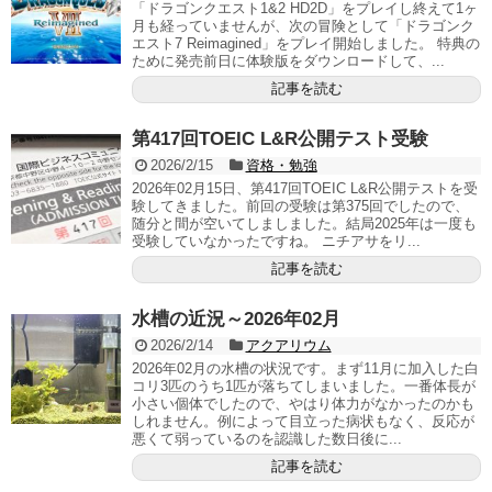
「ドラゴンクエスト1&2 HD2D」をプレイし終えて1ヶ
月も経っていませんが、次の冒険として「ドラゴンク
エスト7 Reimagined」をプレイ開始しました。 特典の
ために発売前日に体験版をダウンロードして、...
記事を読む
第417回TOEIC L&R公開テスト受験
2026/2/15
資格・勉強
2026年02月15日、第417回TOEIC L&R公開テストを受
験してきました。前回の受験は第375回でしたので、
随分と間が空いてしましました。結局2025年は一度も
受験していなかったですね。 ニチアサをリ...
記事を読む
水槽の近況～2026年02月
2026/2/14
アクアリウム
2026年02月の水槽の状況です。まず11月に加入した白
コリ3匹のうち1匹が落ちてしまいました。一番体長が
小さい個体でしたので、やはり体力がなかったのかも
しれません。例によって目立った病状もなく、反応が
悪くて弱っているのを認識した数日後に...
記事を読む