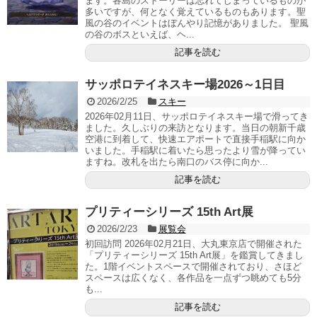
ます。各島のストーリーは忘れてしまっているものが
多いですが、何となく覚えているものもあります。聖
風の谷のイベントはぼんやり記憶がありました。 聖風
の谷のボスといえば、ヘ...
記事を読む
サッポロテイネスキー場2026～1日目
2026/2/25
スキー
2026年02月11日、サッポロテイネスキー場で滑ってき
ました。久しぶりの来訪となります。当日の朝新千歳
空港に到着して、快速エアポートで直接手稲駅に向か
いました。手稲駅に着いたら思ったより雪が降ってい
ますね。改札を出たら南口のバス停に向か...
記事を読む
プリティーシリーズ 15th Art展
2026/2/23
展覧会
初回訪問 2026年02月21日、大丸東京店で開催された
「プリティーシリーズ 15th Art展」を鑑賞してきまし
た。1階イベントスペースで開催されており、さほど
スペースは広くなく、各作品を一点ずつ眺めても5分
も...
記事を読む