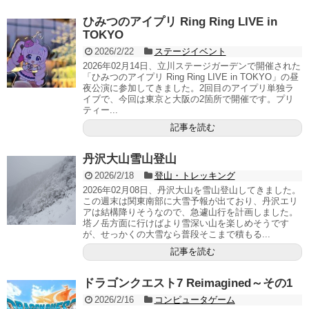
ひみつのアイプリ Ring Ring LIVE in
TOKYO
2026/2/22
ステージイベント
2026年02月14日、立川ステージガーデンで開催された
「ひみつのアイプリ Ring Ring LIVE in TOKYO」の昼
夜公演に参加してきました。2回目のアイプリ単独ラ
イブで、今回は東京と大阪の2箇所で開催です。プリ
ティー...
記事を読む
丹沢大山雪山登山
2026/2/18
登山・トレッキング
2026年02月08日、丹沢大山を雪山登山してきました。
この週末は関東南部に大雪予報が出ており、丹沢エリ
アは結構降りそうなので、急遽山行を計画しました。
塔ノ岳方面に行けばより雪深い山を楽しめそうです
が、せっかくの大雪なら普段そこまで積もる...
記事を読む
ドラゴンクエスト7 Reimagined～その1
2026/2/16
コンピュータゲーム