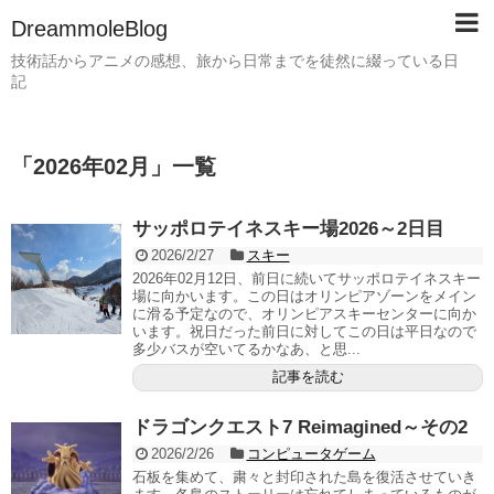
DreammoleBlog
技術話からアニメの感想、旅から日常までを徒然に綴っている日
記
「
2026年02月
」
一覧
サッポロテイネスキー場2026～2日目
2026/2/27
スキー
2026年02月12日、前日に続いてサッポロテイネスキー
場に向かいます。この日はオリンピアゾーンをメイン
に滑る予定なので、オリンピアスキーセンターに向か
います。祝日だった前日に対してこの日は平日なので
多少バスが空いてるかなあ、と思...
記事を読む
ドラゴンクエスト7 Reimagined～その2
2026/2/26
コンピュータゲーム
石板を集めて、粛々と封印された島を復活させていき