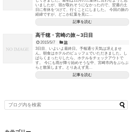
してきました。最初は11月の三連休に合わせようと思
いましたが、宿が取れそうになかったので、翌週の土
日に有休をつけて、行くことにしました。 今回の旅の
経緯ですが、どこか紅葉を見に...
記事を読む
高千穂・宮崎の旅～3日目
2015/5/7
旅
3日目、いよいよ最終日。予報通り天気は冴えませ
ん。朝食はホテルのビュッフェでいただきました。し
ばらくまったりしたら、ホテルをチェックアウトで
す。 今にも雨が降り始めそうな中、宮崎市内をぶらぶ
らと散策します。とりあえず見...
記事を読む
カテゴリー