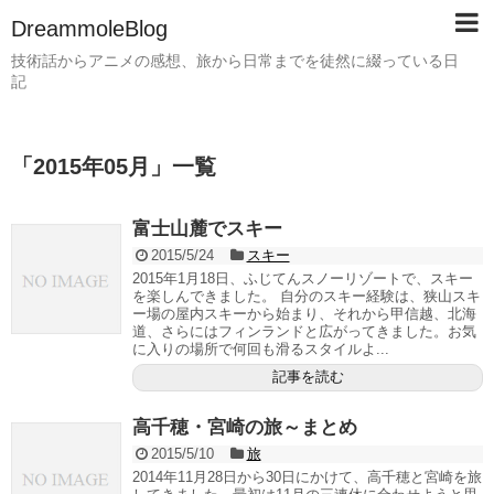
DreammoleBlog
技術話からアニメの感想、旅から日常までを徒然に綴っている日
記
「
2015年05月
」
一覧
富士山麓でスキー
2015/5/24
スキー
2015年1月18日、ふじてんスノーリゾートで、スキー
を楽しんできました。 自分のスキー経験は、狭山スキ
ー場の屋内スキーから始まり、それから甲信越、北海
道、さらにはフィンランドと広がってきました。お気
に入りの場所で何回も滑るスタイルよ...
記事を読む
高千穂・宮崎の旅～まとめ
2015/5/10
旅
2014年11月28日から30日にかけて、高千穂と宮崎を旅