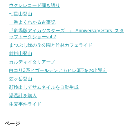
ウクレレコード弾き語り
七星山登山
一番よくわかる古事記
『劇場版アイカツスターズ！』-Anniversary Stars- スタ
ッフトークショーvol.2
まつぶし緑の丘公園と竹林カフェライド
前掛山登山
カルディイタリアーノ
白コリ3匹とゴールデンアカヒレ3匹をお出迎え
笠ヶ岳登山
顔検出してサムネイルを自動生成
湯温計を購入
生麦事件ライド
ページ