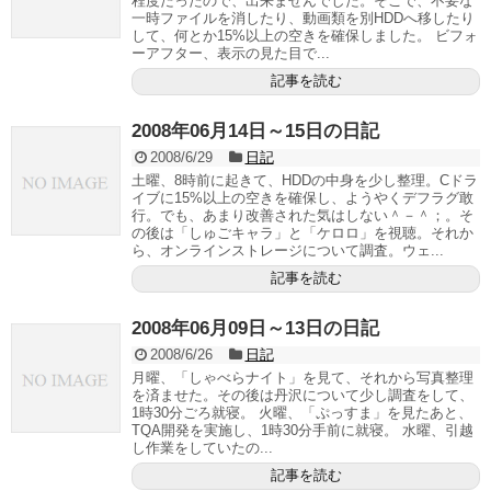
程度だったので、出来ませんでした。そこで、不要な
一時ファイルを消したり、動画類を別HDDへ移したり
して、何とか15%以上の空きを確保しました。 ビフォ
ーアフター、表示の見た目で...
記事を読む
2008年06月14日～15日の日記
2008/6/29
日記
土曜、8時前に起きて、HDDの中身を少し整理。Cドラ
イブに15%以上の空きを確保し、ようやくデフラグ敢
行。でも、あまり改善された気はしない＾－＾；。そ
の後は「しゅごキャラ」と「ケロロ」を視聴。それか
ら、オンラインストレージについて調査。ウェ...
記事を読む
2008年06月09日～13日の日記
2008/6/26
日記
月曜、「しゃべらナイト」を見て、それから写真整理
を済ませた。その後は丹沢について少し調査をして、
1時30分ごろ就寝。 火曜、「ぷっすま」を見たあと、
TQA開発を実施し、1時30分手前に就寝。 水曜、引越
し作業をしていたの...
記事を読む