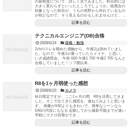
の新制度について、詳しく見てみました。科目的には
大きく変わらずといったところでしょうか。統廃合の
対象となった科目が、うちの視野から外れているもの
が殆どなので、そう見えるのかもしれませんけど。 ...
記事を読む
テクニカルエンジニア(DB)合格
2008/6/24
資格・勉強
2chのスレを眺めた感触から、午後2は諦めていまし
た。なので、午後1が通っていたらイイナ、と思い、
いざ成績照会。 午前 660 午後1 700 午後2 705 なんと
合格していました！ソフ開以来...
記事を読む
R8を1ヶ月弱使った感想
2008/6/23
カメラ
休日限定ですが、ここ1ヶ月の間、R8を活用してきま
した。そこで出てきた感想を、連ねてみようと思いま
す。 画像がX60よりもきれいで、簡単なシーンなら
D40の代役にもなる 起動してから撮影可能までが速い
手軽にマクロ切替ができ...
記事を読む