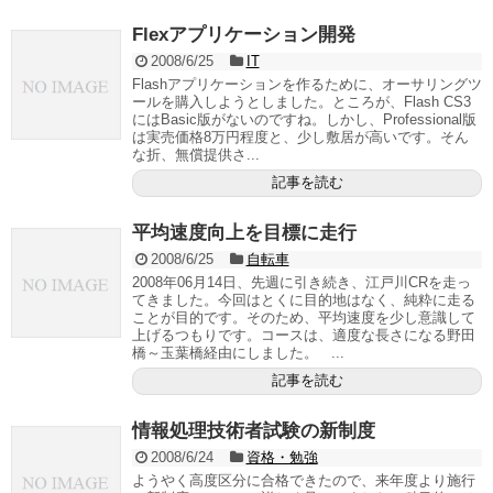
Flexアプリケーション開発
2008/6/25
IT
Flashアプリケーションを作るために、オーサリングツ
ールを購入しようとしました。ところが、Flash CS3
にはBasic版がないのですね。しかし、Professional版
は実売価格8万円程度と、少し敷居が高いです。そん
な折、無償提供さ...
記事を読む
平均速度向上を目標に走行
2008/6/25
自転車
2008年06月14日、先週に引き続き、江戸川CRを走っ
てきました。今回はとくに目的地はなく、純粋に走る
ことが目的です。そのため、平均速度を少し意識して
上げるつもりです。コースは、適度な長さになる野田
橋～玉葉橋経由にしました。 ...
記事を読む
情報処理技術者試験の新制度
2008/6/24
資格・勉強
ようやく高度区分に合格できたので、来年度より施行