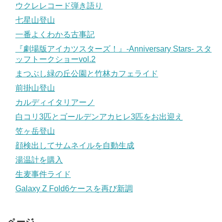
ウクレレコード弾き語り
七星山登山
一番よくわかる古事記
『劇場版アイカツスターズ！』-Anniversary Stars- スタ
ッフトークショーvol.2
まつぶし緑の丘公園と竹林カフェライド
前掛山登山
カルディイタリアーノ
白コリ3匹とゴールデンアカヒレ3匹をお出迎え
笠ヶ岳登山
顔検出してサムネイルを自動生成
湯温計を購入
生麦事件ライド
Galaxy Z Fold6ケースを再び新調
ページ