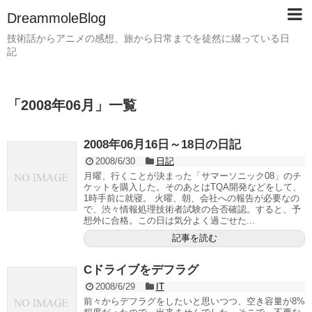
DreammoleBlog
技術話からアニメの感想、旅から日常までを徒然に綴っている日
記
「
2008年06月
」
一覧
2008年06月16日～18日の日記
2008/6/30
日記
月曜、行くことが決まった「サマーソニック08」のチ
ケットを購入した。そのあとはTQA開発などをして、
1時手前に就寝。 火曜、朝、会社への報告が必要なの
で、渋々情報処理技術者試験の合否確認。すると、予
想外に合格。この日は気分よく過ごせた...
記事を読む
Cドライブをデフラグ
2008/6/29
IT
前々からデフラグをしたいと思いつつ、空き容量が8%