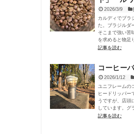
2026/3/9
カルディでブラ
た。ブラジルダ
そこまで強い苦
を求めると物足り.
記事を読む
コーヒーバ
2026/1/12
ユニフレームの
ヒードリッパー
うですが、店頭
しています。グラ
記事を読む