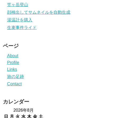
笠ヶ岳登山
顔検出してサムネイルを自動生成
湯温計を購入
生麦事件ライド
ページ
About
Profile
Links
旅の足跡
Contact
カレンダー
2026年8月
日
月
火
水
木
金
土