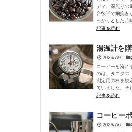
ディ、深煎りの
台後半で細挽き
っかりとした苦味.
記事を読む
湯温計を購
2026/7/9
コーヒーを淹れ
のは、タニタの「
測定用の棒を規
ていました。それ
記事を読む
コーヒー
2026/7/6