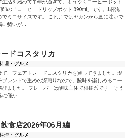
プ生活を始めて半年が過ぎて、ようやくコーヒーポット
印の「コーヒードリップポット 390ml」です。1杯淹
のでミニサイズです。 これまではヤカンから直に注いで
に勢いが...
レードコスタリカ
料理・グルメ
けて、フェアトレードコスタリカを買ってきました。現
チブレンドで重めの深煎りなので、酸味を楽しめるコー
選びました。 フレーバーは酸味主体で柑橘系です。そう
僅か...
飲食店2026年06月編
料理・グルメ