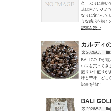
久しぶりに書い
店は何だかんだ
なりに変わって
うな感想を抱くの
記事を読む
カルディ
2026/6/3
BALI GOL
い豆を買ってき
煎りや中煎りが
味と苦味、どちら
記事を読む
BALI GOL
2026/5/8