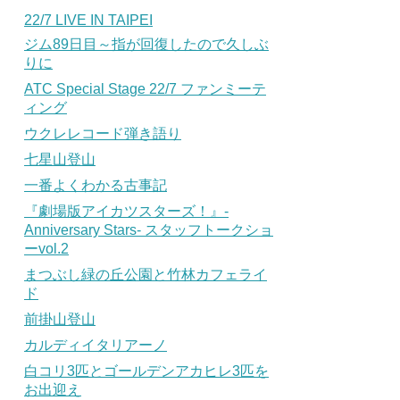
22/7 LIVE IN TAIPEI
ジム89日目～指が回復したので久しぶ
りに
ATC Special Stage 22/7 ファンミーテ
ィング
ウクレレコード弾き語り
七星山登山
一番よくわかる古事記
『劇場版アイカツスターズ！』-
Anniversary Stars- スタッフトークショ
ーvol.2
まつぶし緑の丘公園と竹林カフェライ
ド
前掛山登山
カルディイタリアーノ
白コリ3匹とゴールデンアカヒレ3匹を
お出迎え