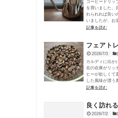
コーヒードリッ
を買いました。貝
れられれば良い
いましたが、お湯
記事を読む
フェアト
2026/7/3
カルディに出か
在の在庫がリッ
ヒーが欲しくて
した風味が漂う奥に
記事を読む
良く訪れる
2026/7/2