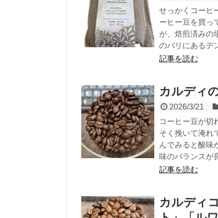
せっかくコーヒ
ーヒー豆を買っ
が、焙煎済みの
のバリにあるデン
記事を読む
カルディ
2026/3/21
コーヒー豆が切
そく挽いて淹れ
んでみると酸味
味のバランスが良
記事を読む
カルディ
ト」「ル